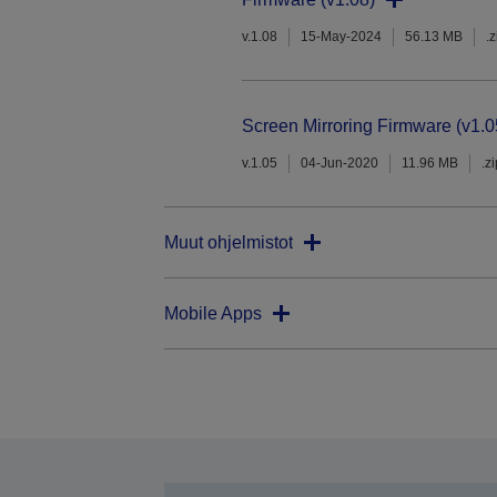
v.1.08
15-May-2024
56.13 MB
.z
Screen Mirroring Firmware (v1.0
v.1.05
04-Jun-2020
11.96 MB
.z
Muut ohjelmistot
Mobile Apps