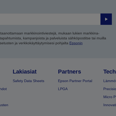
Lähet
staanottamaan markkinointiviestejä, mukaan lukien markkina-
 tapahtumista, kampanjoista ja palveluista sähköpostitse tai muilla
asetusten ja verkkokäyttäytymisesi pohjalta
Epsonin
Lakiasiat
Partners
Tech
Safety Data Sheets
Epson Partner Portal
Lämmöt
hdot
LPGA
Precisi
Micro P
usten
Innovati