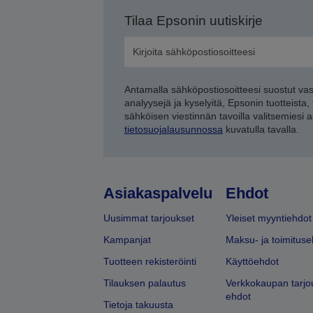
Tilaa Epsonin uutiskirje
Antamalla sähköpostiosoitteesi suostut va
analyysejä ja kyselyitä, Epsonin tuotteista,
sähköisen viestinnän tavoilla valitsemiesi 
tietosuojalausunnossa
kuvatulla tavalla.
Asiakaspalvelu
Ehdot
Uusimmat tarjoukset
Yleiset myyntiehdot
Kampanjat
Maksu- ja toimituse
Tuotteen rekisteröinti
Käyttöehdot
Tilauksen palautus
Verkkokaupan tarjo
ehdot
Tietoja takuusta