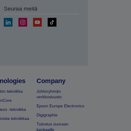
Seuraa meitä
ä
nologies
Company
ön tekniikka
Johtoryhmän
verkkosivusto
onCore
Epson Europe Electronics
iezo -tekniikka
Digigraphie
ivista tekniikkaa
Tulostus suoraan
kankaalle