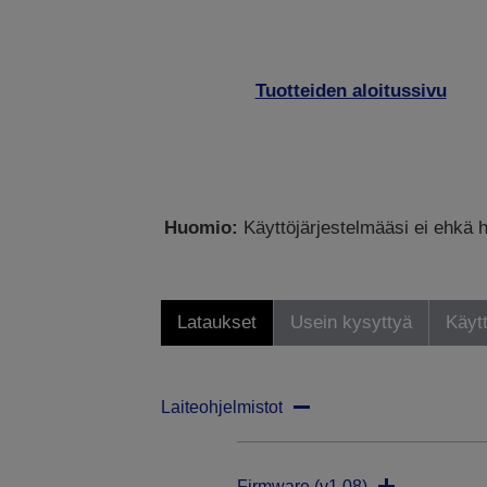
Tuotteiden aloitussivu
Huomio:
Käyttöjärjestelmääsi ei ehkä h
Lataukset
Usein kysyttyä
Käytt
Laiteohjelmistot
Firmware (v1.08)