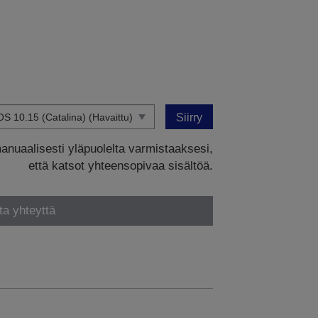
Siirry
manuaalisesti yläpuolelta varmistaaksesi,
että katsot yhteensopivaa sisältöä.
ta yhteyttä