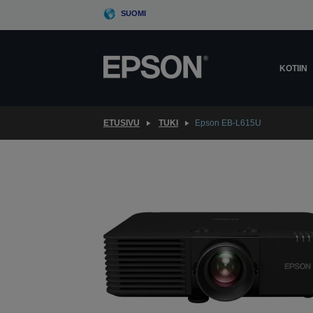
Skip
SUOMI
to
main
content
KOTIIN
ETUSIVU
TUKI
Epson EB-L615U