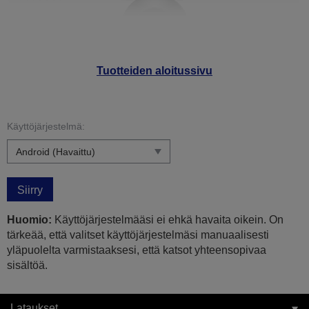
Tuotteiden aloitussivu
Käyttöjärjestelmä:
Siirry
Huomio:
Käyttöjärjestelmääsi ei ehkä havaita oikein. On
tärkeää, että valitset käyttöjärjestelmäsi manuaalisesti
yläpuolelta varmistaaksesi, että katsot yhteensopivaa
sisältöä.
Lataukset