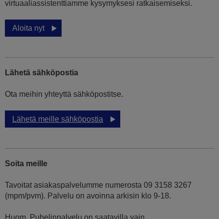
virtuaaliassistenttiamme kysymyksesi ratkaisemiseksi.
Aloita nyt
Lähetä sähköpostia
Ota meihin yhteyttä sähköpostitse.
Lähetä meille sähköpostia
Soita meille
Tavoitat asiakaspalvelumme numerosta 09 3158 3267
(mpm/pvm). Palvelu on avoinna arkisin klo 9-18.
Huom. Puhelinpalvelu on saatavilla vain