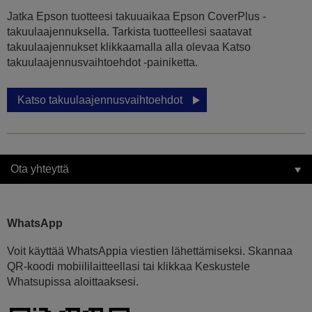
Jatka Epson tuotteesi takuuaikaa Epson CoverPlus -
takuulaajennuksella. Tarkista tuotteellesi saatavat
takuulaajennukset klikkaamalla alla olevaa Katso
takuulaajennusvaihtoehdot -painiketta.
Katso takuulaajennusvaihtoehdot
Ota yhteyttä
WhatsApp
Voit käyttää WhatsAppia viestien lähettämiseksi. Skannaa
QR-koodi mobiililaitteellasi tai klikkaa Keskustele
Whatsupissa aloittaaksesi.