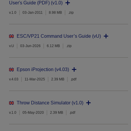
User's Guide (PDF) (v1.0)
v.1.0
03-Jan-2011
8.98 MB
.zip
ESC/VP21 Command User’s Guide (vU)
v.U
03-Jun-2026
6.12 MB
.zip
Epson iProjection (v4.03)
v.4.03
11-Mar-2025
2.39 MB
.pdf
Throw Distance Simulator (v1.0)
v.1.0
05-May-2020
2.39 MB
.pdf