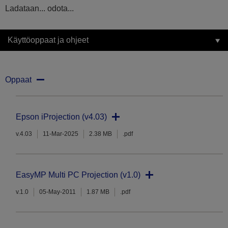
Ladataan... odota...
Käyttöoppaat ja ohjeet
Oppaat
Epson iProjection (v4.03)
v.4.03
11-Mar-2025
2.38 MB
.pdf
EasyMP Multi PC Projection (v1.0)
v.1.0
05-May-2011
1.87 MB
.pdf