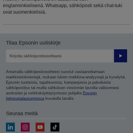
englanninkielisenä. Whatsapp, sähköposti sekä chat-tuki
ovat suomenkielisiä.
Tilaa Epsonin uutiskirje
Lähetä
Antamalla sähköpostiosoitteesi suostut vastaanottamaan
markkinointiviestejä, mukaan lukien markkina-analyysejä ja kyselyitä,
Epsonin tuotteista, tapahtumista, kampanjoista ja palveluista
sähköpostitse tai muilla sähköisen viestinnän tavoilla valitsemiesi
asetusten ja verkkokäyttäytymisesi pohjalta
Epsonin
tietosuojalausunnossa
kuvatulla tavalla.
Seuraa meitä