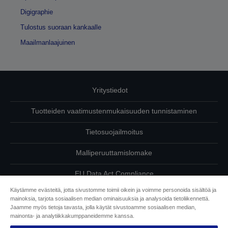
Digigraphie
Tulostus suoraan kankaalle
Maailmanlaajuinen
Yritystiedot
Tuotteiden vaatimustenmukaisuuden tunnistaminen
Tietosuojailmoitus
Malliperuuttamislomake
EU Data Act Compliance
Käytämme evästeitä, jotta sivustomme toimii oikein ja voimme personoida sisältöä ja
Ota meihin yhteyttä omista tiedoistasi
mainoksia, tarjota sosiaalisen median ominaisuuksia ja analysoida tietoliikennettä.
Jaamme myös tietoja tavasta, jolla käytät sivustoamme sosiaalisen median,
Tietoa evästeistä
mainonta- ja analytiikkakumppaneidemme kanssa.