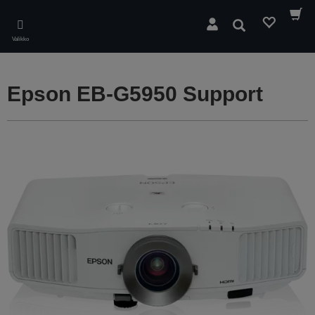
Skip
to
Hae
main
Valikko
content
Epson EB-G5950 Support