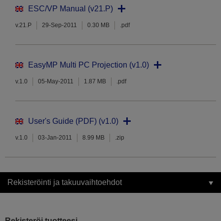
ESC/VP Manual (v21.P)
v.21.P
29-Sep-2011
0.30 MB
.pdf
EasyMP Multi PC Projection (v1.0)
v.1.0
05-May-2011
1.87 MB
.pdf
User's Guide (PDF) (v1.0)
v.1.0
03-Jan-2011
8.99 MB
.zip
Rekisteröinti ja takuuvaihtoehdot
Rekisteröi tuotteesi