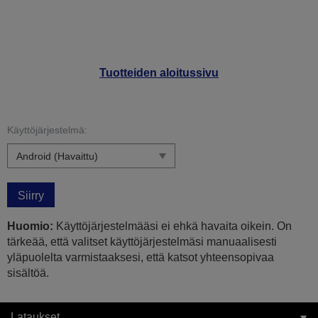
Tuotteiden aloitussivu
Käyttöjärjestelmä:
Siirry
Huomio:
Käyttöjärjestelmääsi ei ehkä havaita oikein. On
tärkeää, että valitset käyttöjärjestelmäsi manuaalisesti
yläpuolelta varmistaaksesi, että katsot yhteensopivaa
sisältöä.
Lataukset