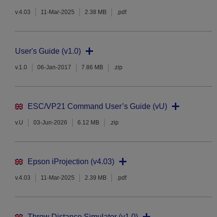
v.4.03
11-Mar-2025
2.38 MB
.pdf
User's Guide (v1.0)
v.1.0
06-Jan-2017
7.86 MB
.zip
ESC/VP21 Command User’s Guide (vU)
v.U
03-Jun-2026
6.12 MB
.zip
Epson iProjection (v4.03)
v.4.03
11-Mar-2025
2.39 MB
.pdf
Throw Distance Simulator (v1.0)