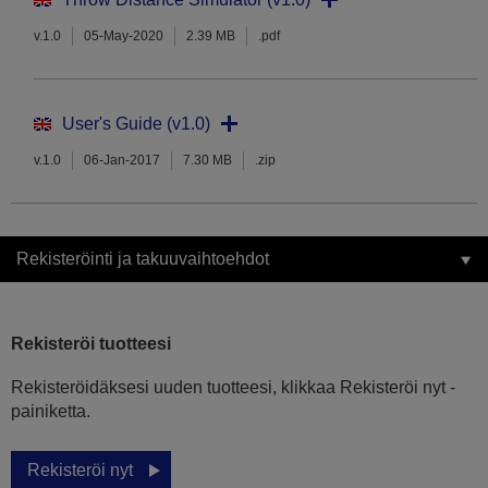
v.1.0
05-May-2020
2.39 MB
.pdf
User's Guide (v1.0)
v.1.0
06-Jan-2017
7.30 MB
.zip
Rekisteröinti ja takuuvaihtoehdot
Rekisteröi tuotteesi
Rekisteröidäksesi uuden tuotteesi, klikkaa Rekisteröi nyt -
painiketta.
Rekisteröi nyt