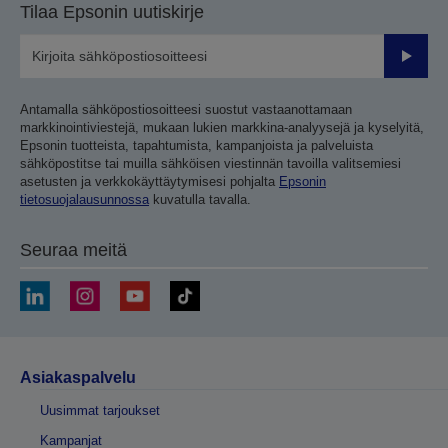
Tilaa Epsonin uutiskirje
Lähetä
Antamalla sähköpostiosoitteesi suostut vastaanottamaan
markkinointiviestejä, mukaan lukien markkina-analyysejä ja kyselyitä,
Epsonin tuotteista, tapahtumista, kampanjoista ja palveluista
sähköpostitse tai muilla sähköisen viestinnän tavoilla valitsemiesi
asetusten ja verkkokäyttäytymisesi pohjalta
Epsonin
tietosuojalausunnossa
kuvatulla tavalla.
Seuraa meitä
Asiakaspalvelu
Uusimmat tarjoukset
Kampanjat