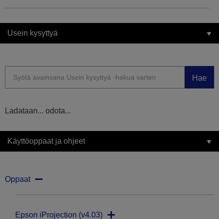
Usein kysyttyä
Hae
Ladataan... odota...
Käyttöoppaat ja ohjeet
Oppaat
Epson iProjection (v4.03)