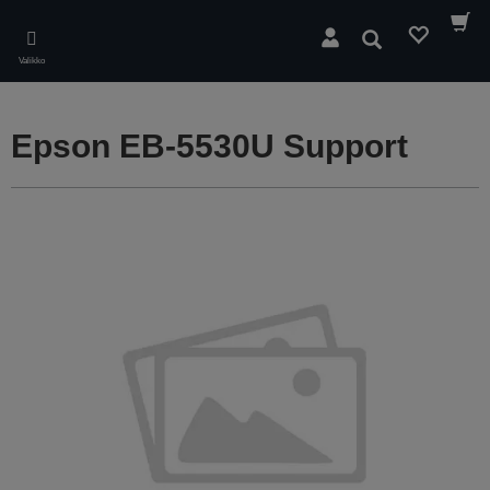
Skip
to
Hae
main
Valikko
content
Epson EB-5530U Support