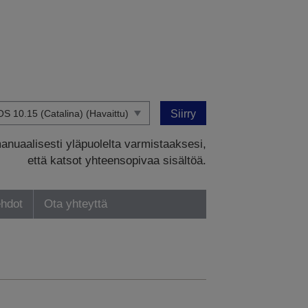
Siirry
manuaalisesti yläpuolelta varmistaaksesi,
että katsot yhteensopivaa sisältöä.
ehdot
Ota yhteyttä