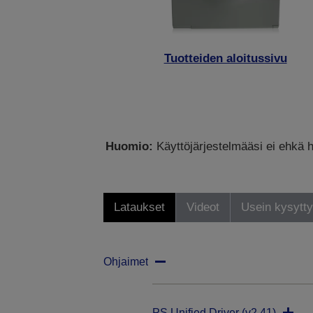
Tuotteiden aloitussivu
Huomio:
Käyttöjärjestelmääsi ei ehkä h
Lataukset
Videot
Usein kysytt
Ohjaimet
PS Unified Driver (v2.41)