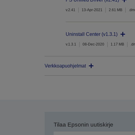
v.2.41
13-Apr-2021
2.61 MB
.dm
Uninstall Center (v1.3.1)
v.1.3.1
08-Dec-2020
1.17 MB
.d
Verkkoapuohjelmat
Tilaa Epsonin uutiskirje