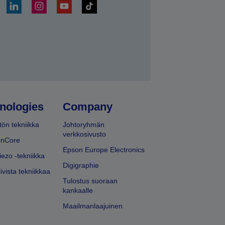
ä
nologies
Company
ön tekniikka
Johtoryhmän
verkkosivusto
onCore
Epson Europe Electronics
iezo -tekniikka
Digigraphie
ivista tekniikkaa
Tulostus suoraan
kankaalle
Maailmanlaajuinen