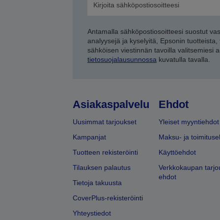
Antamalla sähköpostiosoitteesi suostut va
analyysejä ja kyselyitä, Epsonin tuotteista,
sähköisen viestinnän tavoilla valitsemiesi 
tietosuojalausunnossa
kuvatulla tavalla.
Asiakaspalvelu
Ehdot
Uusimmat tarjoukset
Yleiset myyntiehdot
Kampanjat
Maksu- ja toimituse
Tuotteen rekisteröinti
Käyttöehdot
Tilauksen palautus
Verkkokaupan tarjo
ehdot
Tietoja takuusta
CoverPlus-rekisteröinti
Yhteystiedot