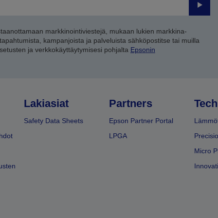
Lähet
staanottamaan markkinointiviestejä, mukaan lukien markkina-
 tapahtumista, kampanjoista ja palveluista sähköpostitse tai muilla
asetusten ja verkkokäyttäytymisesi pohjalta
Epsonin
Lakiasiat
Partners
Tech
Safety Data Sheets
Epson Partner Portal
Lämmöt
hdot
LPGA
Precisi
Micro P
usten
Innovati