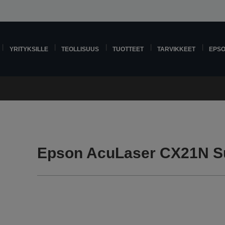
YRITYKSILLE
TEOLLISUUS
TUOTTEET
TARVIKKEET
EPS
Epson AcuLaser CX21N S