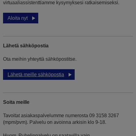
virtuaaliassistenttiamme kysymyksesi ratkaisemiseksi.
Aloita nyt
Lähetä sähköpostia
Ota meihin yhteyttä sähköpostitse.
Lähetä meille sähköpostia
Soita meille
Tavoitat asiakaspalvelumme numerosta 09 3158 3267
(mpm/pvm). Palvelu on avoinna arkisin klo 9-18.
Huom. Puhelinpalvelu on saatavilla vain