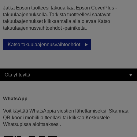
Jatka Epson tuotteesi takuuaikaa Epson CoverPlus -
takuulaajennuksella. Tarkista tuotteellesi saatavat
takuulaajennukset klikkaamalla alla olevaa Katso
takuulaajennusvaihtoehdot -painiketta.
Katso takuulaajennusvaihtoehdot
Ota yhteyttä
WhatsApp
Voit käyttää WhatsAppia viestien lähettämiseksi. Skannaa
QR-koodi mobiililaitteellasi tai klikkaa Keskustele
Whatsupissa aloittaaksesi.