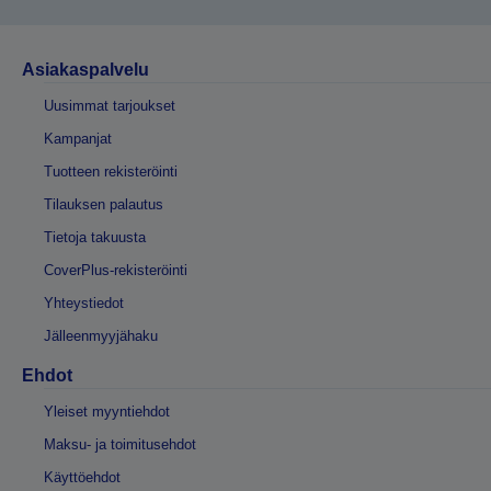
Asiakaspalvelu
Uusimmat tarjoukset
Kampanjat
Tuotteen rekisteröinti
Tilauksen palautus
Tietoja takuusta
CoverPlus-rekisteröinti
Yhteystiedot
Jälleenmyyjähaku
Ehdot
Yleiset myyntiehdot
Maksu- ja toimitusehdot
Käyttöehdot