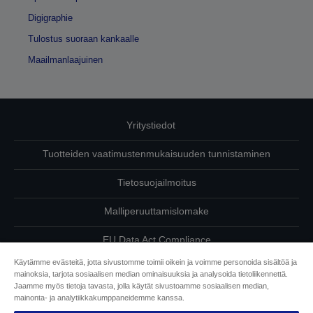
Digigraphie
Tulostus suoraan kankaalle
Maailmanlaajuinen
Yritystiedot
Tuotteiden vaatimustenmukaisuuden tunnistaminen
Tietosuojailmoitus
Malliperuuttamislomake
EU Data Act Compliance
Käytämme evästeitä, jotta sivustomme toimii oikein ja voimme personoida sisältöä ja
Ota meihin yhteyttä omista tiedoistasi
mainoksia, tarjota sosiaalisen median ominaisuuksia ja analysoida tietoliikennettä.
Jaamme myös tietoja tavasta, jolla käytät sivustoamme sosiaalisen median,
Tietoa evästeistä
mainonta- ja analytiikkakumppaneidemme kanssa.