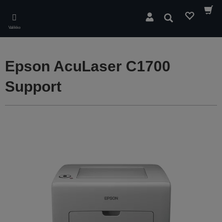
Skip
to
Hae
main
Valikko
content
Epson AcuLaser C1700
Support