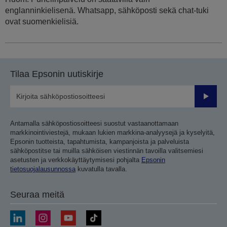
englanninkielisenä. Whatsapp, sähköposti sekä chat-tuki
ovat suomenkielisiä.
Tilaa Epsonin uutiskirje
Lähetä
Antamalla sähköpostiosoitteesi suostut vastaanottamaan
markkinointiviestejä, mukaan lukien markkina-analyysejä ja kyselyitä,
Epsonin tuotteista, tapahtumista, kampanjoista ja palveluista
sähköpostitse tai muilla sähköisen viestinnän tavoilla valitsemiesi
asetusten ja verkkokäyttäytymisesi pohjalta
Epsonin
tietosuojalausunnossa
kuvatulla tavalla.
Seuraa meitä