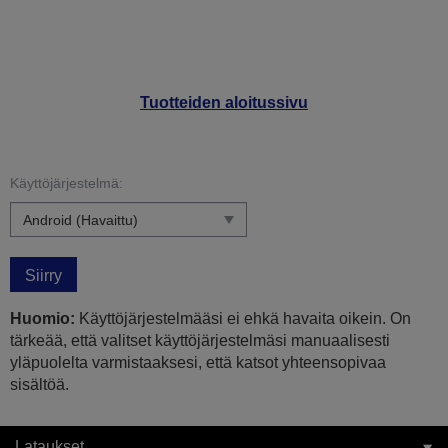
Tuotteiden aloitussivu
Käyttöjärjestelmä:
Siirry
Huomio:
Käyttöjärjestelmääsi ei ehkä havaita oikein. On
tärkeää, että valitset käyttöjärjestelmäsi manuaalisesti
yläpuolelta varmistaaksesi, että katsot yhteensopivaa
sisältöä.
Lataukset