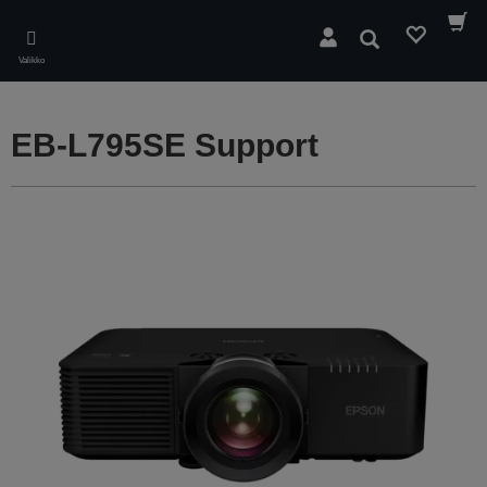
Skip
to
Hae
main
Valikko
content
EB-L795SE Support