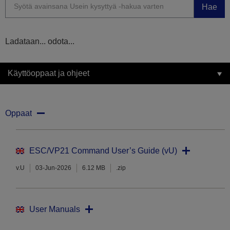
Hae
Ladataan... odota...
Käyttöoppaat ja ohjeet
Oppaat
ESC/VP21 Command User’s Guide (vU)
v.U
03-Jun-2026
6.12 MB
.zip
User Manuals