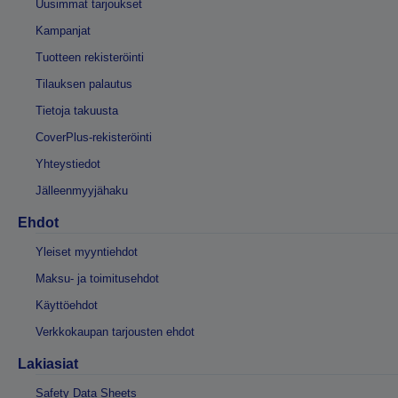
Uusimmat tarjoukset
Kampanjat
Tuotteen rekisteröinti
Tilauksen palautus
Tietoja takuusta
CoverPlus-rekisteröinti
Yhteystiedot
Jälleenmyyjähaku
Ehdot
Yleiset myyntiehdot
Maksu- ja toimitusehdot
Käyttöehdot
Verkkokaupan tarjousten ehdot
Lakiasiat
Safety Data Sheets