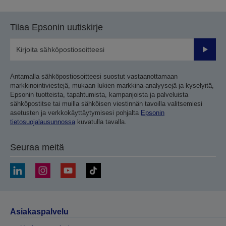
Tilaa Epsonin uutiskirje
Lähetä
Antamalla sähköpostiosoitteesi suostut vastaanottamaan
markkinointiviestejä, mukaan lukien markkina-analyysejä ja kyselyitä,
Epsonin tuotteista, tapahtumista, kampanjoista ja palveluista
sähköpostitse tai muilla sähköisen viestinnän tavoilla valitsemiesi
asetusten ja verkkokäyttäytymisesi pohjalta
Epsonin
tietosuojalausunnossa
kuvatulla tavalla.
Seuraa meitä
Asiakaspalvelu