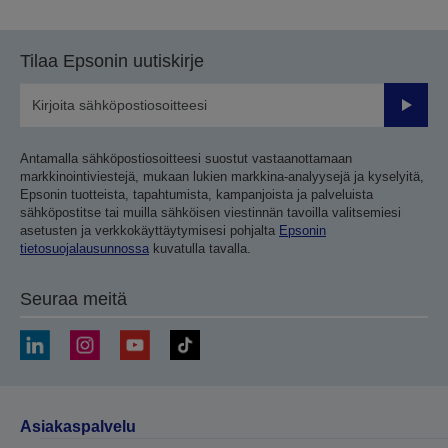
Tilaa Epsonin uutiskirje
Lähetä
Antamalla sähköpostiosoitteesi suostut vastaanottamaan
markkinointiviestejä, mukaan lukien markkina-analyysejä ja kyselyitä,
Epsonin tuotteista, tapahtumista, kampanjoista ja palveluista
sähköpostitse tai muilla sähköisen viestinnän tavoilla valitsemiesi
asetusten ja verkkokäyttäytymisesi pohjalta
Epsonin
tietosuojalausunnossa
kuvatulla tavalla.
Seuraa meitä
Asiakaspalvelu