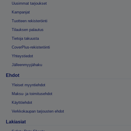
Uusimmat tarjoukset
Kampanjat
Tuotteen rekisteröinti
Tilauksen palautus
Tietoja takuusta
CoverPlus-rekisteröinti
Yhteystiedot
Jälleenmyyjähaku
Ehdot
Yleiset myyntiehdot
Maksu- ja toimitusehdot
Käyttöehdot
Verkkokaupan tarjousten ehdot
Lakiasiat