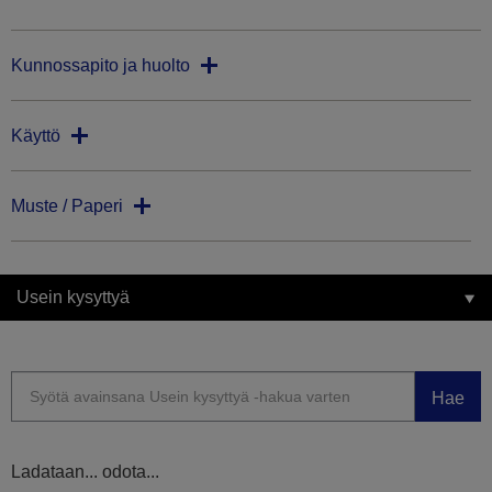
Kunnossapito ja huolto
Käyttö
Muste / Paperi
Usein kysyttyä
Hae
Ladataan... odota...