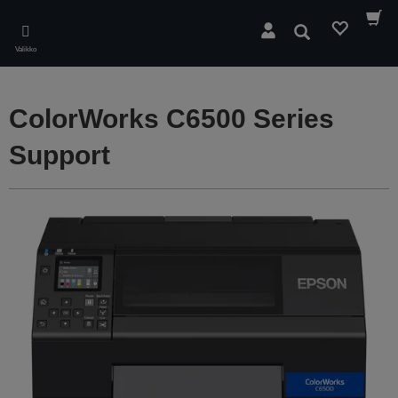
Skip
to
Hae
main
Valikko
content
ColorWorks C6500 Series
Support