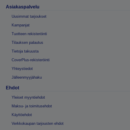
Asiakaspalvelu
Uusimmat tarjoukset
Kampanjat
Tuotteen rekisteröinti
Tilauksen palautus
Tietoja takuusta
CoverPlus-rekisteröinti
Yhteystiedot
Jälleenmyyjähaku
Ehdot
Yleiset myyntiehdot
Maksu- ja toimitusehdot
Käyttöehdot
Verkkokaupan tarjousten ehdot