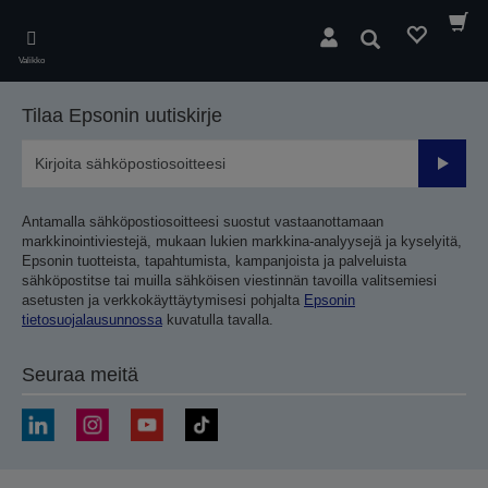
Skip
to
Hae
main
Valikko
content
Tilaa Epsonin uutiskirje
Lähetä
Antamalla sähköpostiosoitteesi suostut vastaanottamaan
markkinointiviestejä, mukaan lukien markkina-analyysejä ja kyselyitä,
Epsonin tuotteista, tapahtumista, kampanjoista ja palveluista
sähköpostitse tai muilla sähköisen viestinnän tavoilla valitsemiesi
asetusten ja verkkokäyttäytymisesi pohjalta
Epsonin
tietosuojalausunnossa
kuvatulla tavalla.
Seuraa meitä