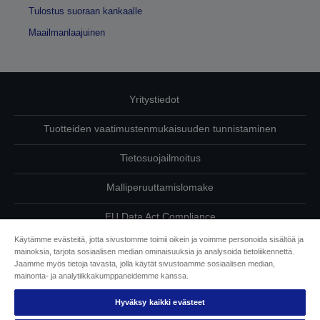
Tulostus suoraan kankaalle
Maailmanlaajuinen
Yritystiedot
Tuotteiden vaatimustenmukaisuuden tunnistaminen
Tietosuojailmoitus
Malliperuuttamislomake
EU Data Act Compliance
Käytämme evästeitä, jotta sivustomme toimii oikein ja voimme personoida sisältöä ja
Ota meihin yhteyttä omista tiedoistasi
mainoksia, tarjota sosiaalisen median ominaisuuksia ja analysoida tietoliikennettä.
Jaamme myös tietoja tavasta, jolla käytät sivustoamme sosiaalisen median,
Tietoa evästeistä
mainonta- ja analytiikkakumppaneidemme kanssa.
Hyväksy kaikki evästeet
Epson on sitoutunut saavutettavuuteen