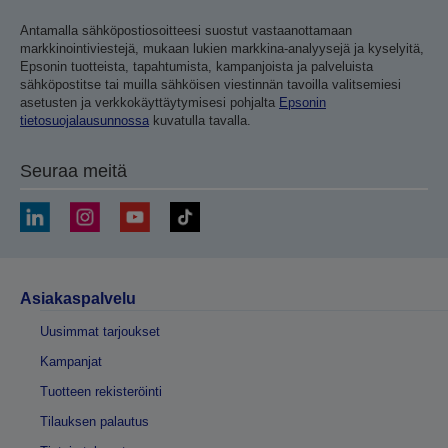
Antamalla sähköpostiosoitteesi suostut vastaanottamaan
markkinointiviestejä, mukaan lukien markkina-analyysejä ja kyselyitä,
Epsonin tuotteista, tapahtumista, kampanjoista ja palveluista
sähköpostitse tai muilla sähköisen viestinnän tavoilla valitsemiesi
asetusten ja verkkokäyttäytymisesi pohjalta
Epsonin
tietosuojalausunnossa
kuvatulla tavalla.
Seuraa meitä
Asiakaspalvelu
Uusimmat tarjoukset
Kampanjat
Tuotteen rekisteröinti
Tilauksen palautus