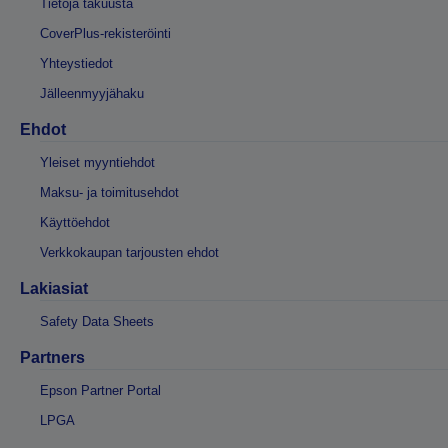
Tietoja takuusta
CoverPlus-rekisteröinti
Yhteystiedot
Jälleenmyyjähaku
Ehdot
Yleiset myyntiehdot
Maksu- ja toimitusehdot
Käyttöehdot
Verkkokaupan tarjousten ehdot
Lakiasiat
Safety Data Sheets
Partners
Epson Partner Portal
LPGA