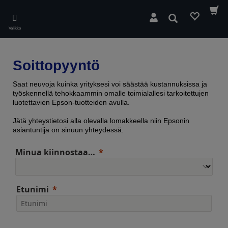
Skip
to
Hae
main
Valikko
content
Soittopyyntö
Saat neuvoja kuinka yrityksesi voi säästää kustannuksissa ja
työskennellä tehokkaammin omalle toimialallesi tarkoitettujen
luotettavien Epson-tuotteiden avulla.
Jätä yhteystietosi alla olevalla lomakkeella niin Epsonin
asiantuntija on sinuun yhteydessä.
Minua kiinnostaa…
Etunimi