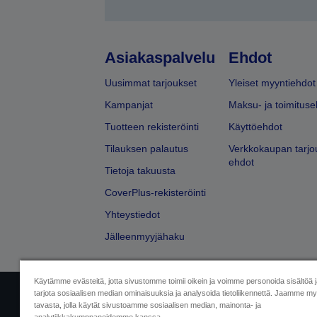
Asiakaspalvelu
Ehdot
Uusimmat tarjoukset
Yleiset myyntiehdot
Kampanjat
Maksu- ja toimituse
Tuotteen rekisteröinti
Käyttöehdot
Tilauksen palautus
Verkkokaupan tarjo
ehdot
Tietoja takuusta
CoverPlus-rekisteröinti
Yhteystiedot
Jälleenmyyjähaku
Käytämme evästeitä, jotta sivustomme toimii oikein ja voimme personoida sisältöä 
tarjota sosiaalisen median ominaisuuksia ja analysoida tietoliikennettä. Jaamme myö
Yritystiedot
Tuotteiden vaatimusten
tavasta, jolla käytät sivustoamme sosiaalisen median, mainonta- ja