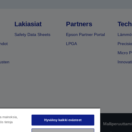
Lakiasiat
Partners
Tech
Safety Data Sheets
Epson Partner Portal
Lämmöt
hdot
LPGA
Precisi
Micro P
usten
Innovati
ja mainoksia,
Hyväksy kaikki evästeet
s tietoja
mukaisuuden tunnistaminen
Tietosuojailmoitus
Malliperuuttam