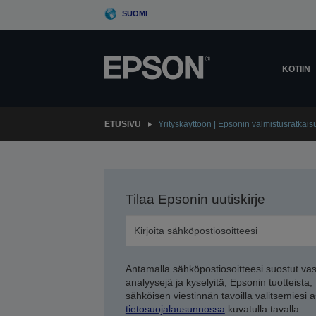
Skip
SUOMI
to
main
content
KOTIIN
ETUSIVU
Yrityskäyttöön | Epsonin valmistusratkais
Tilaa Epsonin uutiskirje
Antamalla sähköpostiosoitteesi suostut va
analyysejä ja kyselyitä, Epsonin tuotteista,
sähköisen viestinnän tavoilla valitsemiesi 
tietosuojalausunnossa
kuvatulla tavalla.