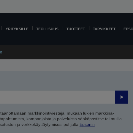
YRITYKSILLE
TEOLLISUUS
TUOTTEET
TARVIKKEET
EPS
ut
Lähet
staanottamaan markkinointiviestejä, mukaan lukien markkina-
 tapahtumista, kampanjoista ja palveluista sähköpostitse tai muilla
asetusten ja verkkokäyttäytymisesi pohjalta
Epsonin