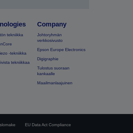
nologies
Company
ön tekniikka
Johtoryhmän
verkkosivusto
onCore
Epson Europe Electronics
iezo -tekniikka
Digigraphie
ivista tekniikkaa
Tulostus suoraan
kankaalle
Maailmanlaajuinen
islomake
EU Data Act Compliance