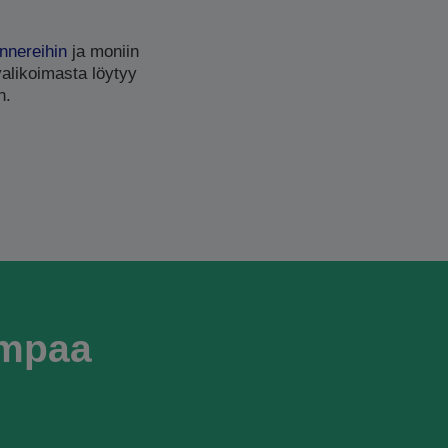
nnereihin
ja moniin
valikoimasta löytyy
n.
empaa