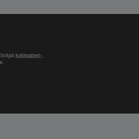
Etsitpä
kotiteatteri-
,
e.