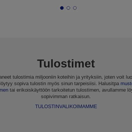
Tulostimet
eet tulostimia miljooniin koteihin ja yrityksiin, joten voit luo
ytyy sopiva tulostin myös sinun tarpeisiisi. Halusitpa
must
imen
tai erikoiskäyttöön tarkoitetun tulostimen, avullamme löy
sopivimman ratkaisun.
TULOSTINVALIKOIMAMME