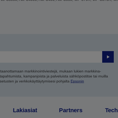
Lähet
staanottamaan markkinointiviestejä, mukaan lukien markkina-
 tapahtumista, kampanjoista ja palveluista sähköpostitse tai muilla
asetusten ja verkkokäyttäytymisesi pohjalta
Epsonin
Lakiasiat
Partners
Tech