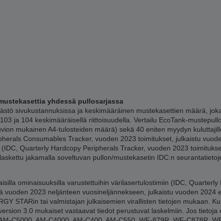
mustekasettia yhdessä pullosarjassa
tö sivukustannuksissa ja keskimääräinen mustekasettien määrä, joka 
03 ja 104 keskimääräisellä riittoisuudella. Vertailu EcoTank-mustepul
kuvion mukainen A4-tulosteiden määrä) sekä 40 eniten myydyn kuluttaji
ipherals Consumables Tracker, vuoden 2023 toimitukset, julkaistu vuod
a (IDC, Quarterly Hardcopy Peripherals Tracker, vuoden 2023 toimituks
 laskettu jakamalla soveltuvan pullon/mustekasetin IDC:n seurantatieto
lla ominaisuuksilla varustettuihin värilasertulostimiin (IDC, Quarterly
 vuoden 2023 neljänteen vuosineljännekseen, julkaistu vuoden 2024 en
Y STARin tai valmistajan julkaisemien virallisten tietojen mukaan. Kun 
ersion 3.0 mukaiset vastaavat tiedot perustuvat laskelmiin. Jos tietoja e
00, AM-C5000, AM-C4000, AM-C400, AM-C550, WF-879R, WF-C878R, 