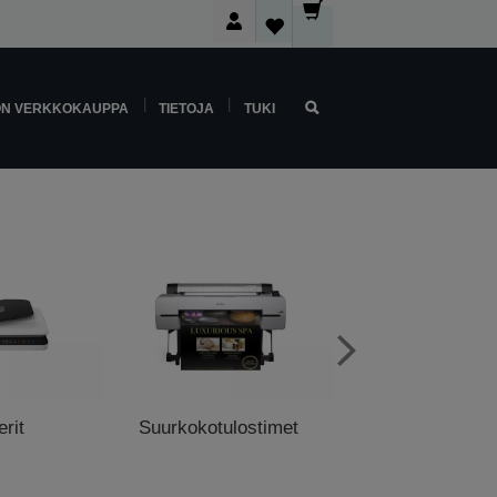
ON VERKKOKAUPPA
TIETOJA
TUKI
rit
Suurkokotulostimet
Myyntipistetulo