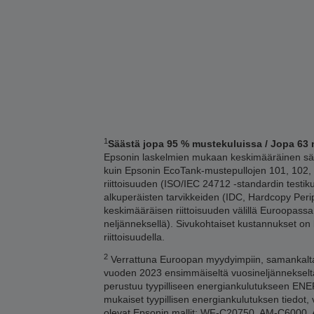
1
Säästä jopa 95 % mustekuluissa / Jopa 63 
Epsonin laskelmien mukaan keskimääräinen sääs
kuin Epsonin EcoTank-mustepullojen 101, 102, 1
riittoisuuden (ISO/IEC 24712 -standardin testi
alkuperäisten tarvikkeiden (IDC, Hardcopy Per
keskimääräisen riittoisuuden välillä Euroopass
neljänneksellä). Sivukohtaiset kustannukset on
riittoisuudella.
2
Verrattuna Euroopan myydyimpiin, samankaltaisi
vuoden 2023 ensimmäiseltä vuosineljännekseltä
perustuu tyypilliseen energiankulutukseen ENERG
mukaiset tyypillisen energiankulutuksen tiedot, v
olevat Epsonin mallit: WF-C20750, AM-C60