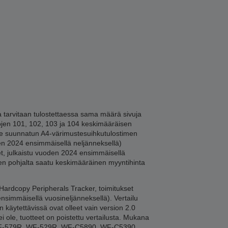
tarvitaan tulostettaessa sama määrä sivuja
lojen 101, 102, 103 ja 104 keskimääräisen
lle suunnatun A4-värimustesuihkutulostimen
en 2024 ensimmäisellä neljänneksellä)
et, julkaistu vuoden 2024 ensimmäisellä
jen pohjalta saatu keskimääräinen myyntihinta
 Hardcopy Peripherals Tracker, toimitukset
simmäisellä vuosineljänneksellä). Vertailu
käytettävissä ovat olleet vain version 2.0
i ole, tuotteet on poistettu vertailusta. Mukana
WF-579R, WF-529R, WF-C5890, WF-C5390.