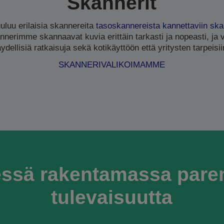
Skannerit
luu erilaisia skannereita
tasoskannereista
kannettaviin ska
nnerimme skannaavat kuvia erittäin tarkasti ja nopeasti, ja 
äydellisiä ratkaisuja sekä kotikäyttöön että yritysten tarpeisii
SKANNERIVALIKOIMAMME
ssä rakentamassa par
tulevaisuutta