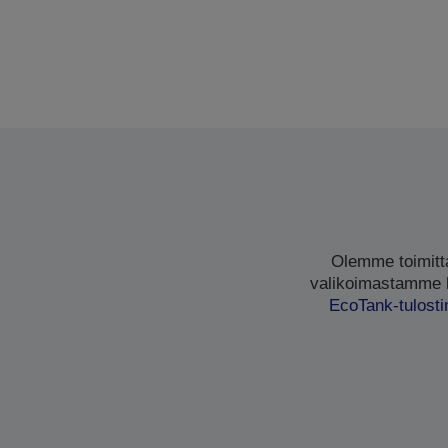
Olemme toimittan
valikoimastamme lö
EcoTank-tulost