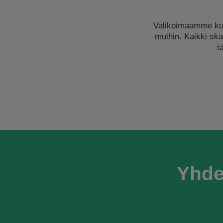
Valikoimaamme kuu
muihin. Kaikki ska
t
Yhde