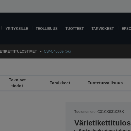
YRITYKSILLE
TEOLLISUUS
TUOTTEET
TARVIKKEET
EPS
ETIKETTITULOSTIMET
CW-C4000e (bk)
Tekniset
Tarvikkeet
Tuoteturvallisuus
tiedot
Tuotenumero: C31CK03102BK
Värietikettitulos
Korkealuokkainen tulostu