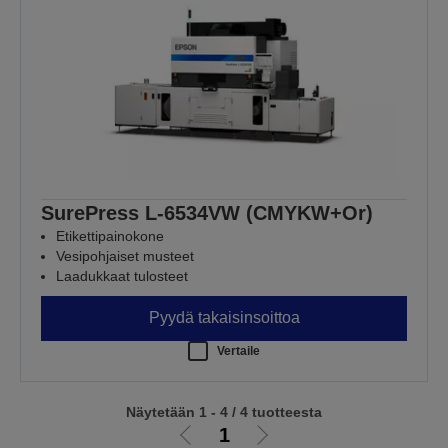
SurePress L-6534VW (CMYKW+Or)
Etikettipainokone
Vesipohjaiset musteet
Laadukkaat tulosteet
Pyydä takaisinsoittoa
Vertaile
Näytetään 1 - 4 / 4 tuotteesta
1
Siirry
Siirry