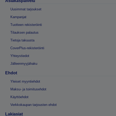
Asiakaspalvelu
Uusimmat tarjoukset
Kampanjat
Tuotteen rekisteröinti
Tilauksen palautus
Tietoja takuusta
CoverPlus-rekisteröinti
Yhteystiedot
Jälleenmyyjähaku
Ehdot
Yleiset myyntiehdot
Maksu- ja toimitusehdot
Käyttöehdot
Verkkokaupan tarjousten ehdot
Lakiasiat