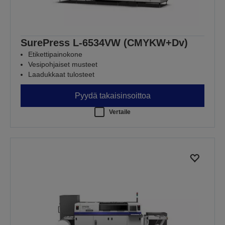
SurePress L-6534VW (CMYKW+Dv)
Etikettipainokone
Vesipohjaiset musteet
Laadukkaat tulosteet
Pyydä takaisinsoittoa
Vertaile