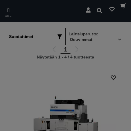
Skip
to
Hae
main
Valikko
content
Lajitteluperuste:
Suodattimet
1
Siirry
Siirry
Näytetään 1 - 4 / 4 tuotteesta
edelliselle
seuraavalle
sivulle
sivulle