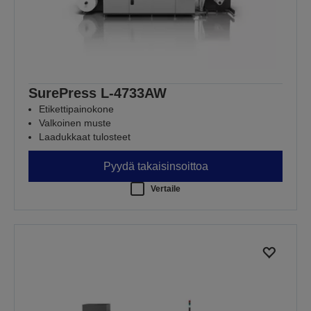
SurePress L-4733AW
Etikettipainokone
Valkoinen muste
Laadukkaat tulosteet
Pyydä takaisinsoittoa
Vertaile