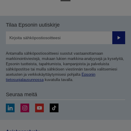
edelliselle
seuraavalle
sivulle
sivulle
Tilaa Epsonin uutiskirje
Lähetä
Antamalla sähköpostiosoitteesi suostut vastaanottamaan
markkinointiviestejä, mukaan lukien markkina-analyysejä ja kyselyitä,
Epsonin tuotteista, tapahtumista, kampanjoista ja palveluista
sähköpostitse tai muilla sähköisen viestinnän tavoilla valitsemiesi
asetusten ja verkkokäyttäytymisesi pohjalta
Epsonin
tietosuojalausunnossa
kuvatulla tavalla.
Seuraa meitä