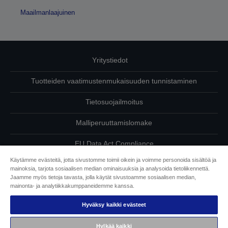
Maailmanlaajuinen
Yritystiedot
Tuotteiden vaatimustenmukaisuuden tunnistaminen
Tietosuojailmoitus
Malliperuuttamislomake
EU Data Act Compliance
Käytämme evästeitä, jotta sivustomme toimii oikein ja voimme personoida sisältöä ja
Ota meihin yhteyttä omista tiedoistasi
mainoksia, tarjota sosiaalisen median ominaisuuksia ja analysoida tietoliikennettä.
Jaamme myös tietoja tavasta, jolla käytät sivustoamme sosiaalisen median,
Tietoa evästeistä
mainonta- ja analytiikkakumppaneidemme kanssa.
Hyväksy kaikki evästeet
Epson on sitoutunut saavutettavuuteen
Hylkää kaikki