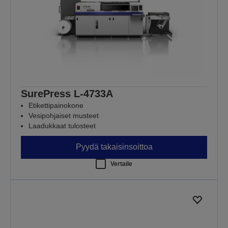
SurePress L-4733A
Etikettipainokone
Vesipohjaiset musteet
Laadukkaat tulosteet
Pyydä takaisinsoittoa
Vertaile