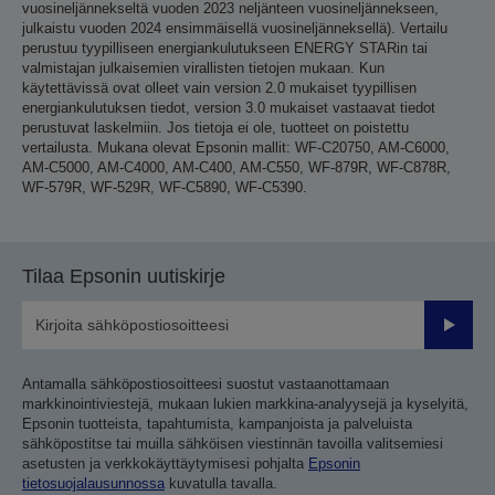
vuosineljännekseltä vuoden 2023 neljänteen vuosineljännekseen,
julkaistu vuoden 2024 ensimmäisellä vuosineljänneksellä). Vertailu
perustuu tyypilliseen energiankulutukseen ENERGY STARin tai
valmistajan julkaisemien virallisten tietojen mukaan. Kun
käytettävissä ovat olleet vain version 2.0 mukaiset tyypillisen
energiankulutuksen tiedot, version 3.0 mukaiset vastaavat tiedot
perustuvat laskelmiin. Jos tietoja ei ole, tuotteet on poistettu
vertailusta. Mukana olevat Epsonin mallit: WF-C20750, AM-C6000,
AM-C5000, AM-C4000, AM-C400, AM-C550, WF-879R, WF-C878R,
WF-579R, WF-529R, WF-C5890, WF-C5390.
Tilaa Epsonin uutiskirje
Lähetä
Antamalla sähköpostiosoitteesi suostut vastaanottamaan
markkinointiviestejä, mukaan lukien markkina-analyysejä ja kyselyitä,
Epsonin tuotteista, tapahtumista, kampanjoista ja palveluista
sähköpostitse tai muilla sähköisen viestinnän tavoilla valitsemiesi
asetusten ja verkkokäyttäytymisesi pohjalta
Epsonin
tietosuojalausunnossa
kuvatulla tavalla.