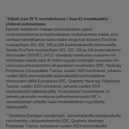
1
Säästä jopa 95 % mustekuluissa / Jopa 63 mustekasettia
yhdessä pullosarjassa
Epsonin laskelmien mukaan keskimääräinen säästö
sivukustannuksissa ja keskimääräinen mustekasettien määrä, joka
tarvitaan tulostettaessa sama määrä sivuja kuin Epsonin EcoTank-
mustepullojen 101, 102, 103 ja 104 keskimääräisellä riittoisuudella.
Vertailu EcoTank-mustepullojen 101, 102, 103 ja 104 keskimääräisen
riittoisuuden (ISO/IEC 24712 -standardin testikuvion mukainen A4-
tulosteiden määrä) sekä 40 eniten myydyn kuluttajille suunnatun A4-
värimustesuihkutulostimen alkuperäisten tarvikkeiden (IDC, Hardcopy
Peripherals Consumables Tracker, vuoden 2023 toimitukset, julkaistu
vuoden 2024 ensimmäisellä neljänneksellä) keskimääräisen
riittoisuuden välillä Euroopassa (IDC, Quarterly Hardcopy Peripherals
Tracker, vuoden 2023 toimitukset, julkaistu vuoden 2024
ensimmäisellä neljänneksellä). Sivukohtaiset kustannukset on
laskettu jakamalla soveltuvan pullon/mustekasetin IDC:n
seurantatietojen pohjalta saatu keskimääräinen myyntihinta
riittoisuudella.
2
Verrattuna Euroopan myydyimpiin, samankaltaisilla ominaisuuksilla
varustettuihin värilasertulostimiin (IDC, Quarterly Hardcopy
Peripherals Tracker, toimitukset vuoden 2023 ensimmäiseltä