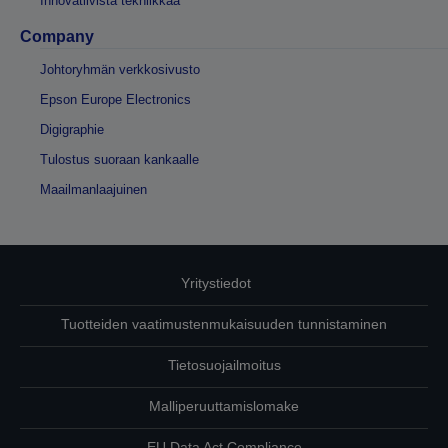
Innovatiivista tekniikkaa
Company
Johtoryhmän verkkosivusto
Epson Europe Electronics
Digigraphie
Tulostus suoraan kankaalle
Maailmanlaajuinen
Yritystiedot
Tuotteiden vaatimustenmukaisuuden tunnistaminen
Tietosuojailmoitus
Malliperuuttamislomake
EU Data Act Compliance