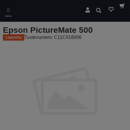
Skip
to
Hae
main
Valikko
content
Epson PictureMate 500
Tuotenumero: C11C618006
Lopetettu