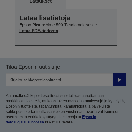
Lataukset
Lataa lisätietoja
Epson PictureMate 500 Tietolomake/esite
Lataa PDF-tiedosto
Tilaa Epsonin uutiskirje
Lähetä
Antamalla sähköpostiosoitteesi suostut vastaanottamaan
markkinointiviestejä, mukaan lukien markkina-analyysejä ja kyselyitä,
Epsonin tuotteista, tapahtumista, kampanjoista ja palveluista
sähköpostitse tai muilla sähköisen viestinnän tavoilla valitsemiesi
asetusten ja verkkokäyttäytymisesi pohjalta
Epsonin
tietosuojalausunnossa
kuvatulla tavalla.