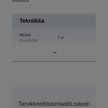
ilmoitusta
Tekniikka
Minimi
2 pl
pisarakoko
Tulostustarkkuus
5.760 x 1.440 DPI
Tarvikkeet
Materiaalit
Lisävarusteet