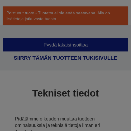
Poistunut tuote - Tuotetta ei ole enää saatavana. Alla on
lisätietoja jatkuvasta tuesta.
Pyydä takaisinsoittoa
SIIRRY TÄMÄN TUOTTEEN TUKISIVULLE
Tekniset tiedot
Pidätämme oikeuden muuttaa tuotteen
ominaisuuksia ja teknisiä tietoja ilman eri