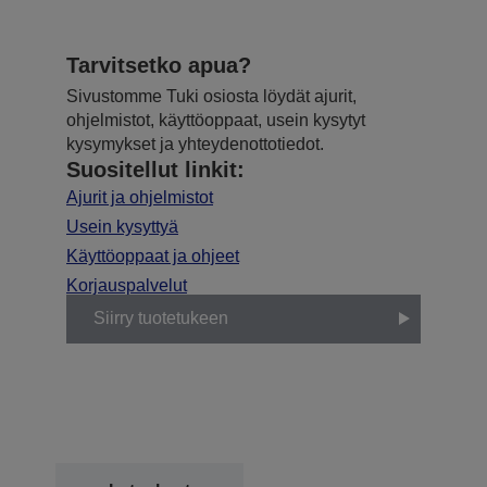
Tarvitsetko apua?
Sivustomme Tuki osiosta löydät ajurit,
ohjelmistot, käyttöoppaat, usein kysytyt
kysymykset ja yhteydenottotiedot.
Suositellut linkit:
Ajurit ja ohjelmistot
Usein kysyttyä
Käyttöoppaat ja ohjeet
Korjauspalvelut
Siirry tuotetukeen