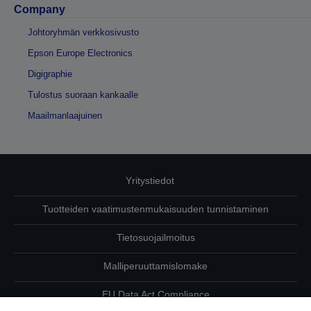
Company
Johtoryhmän verkkosivusto
Epson Europe Electronics
Digigraphie
Tulostus suoraan kankaalle
Maailmanlaajuinen
Yritystiedot
Tuotteiden vaatimustenmukaisuuden tunnistaminen
Tietosuojailmoitus
Malliperuuttamislomake
EU Data Act Compliance