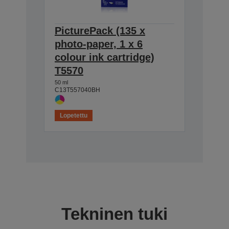
PicturePack (135 x
photo-paper, 1 x 6
colour ink cartridge)
T5570
50 ml
C13T557040BH
Lopetettu
Tekninen tuki