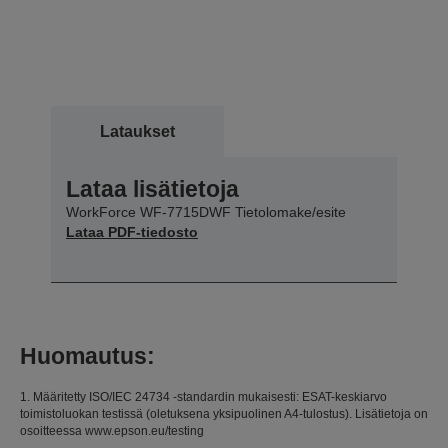
Lataukset
Lataa lisätietoja
WorkForce WF-7715DWF Tietolomake/esite
Lataa PDF-tiedosto
Huomautus:
1. Määritetty ISO/IEC 24734 -standardin mukaisesti: ESAT-keskiarvo
toimistoluokan testissä (oletuksena yksipuolinen A4-tulostus). Lisätietoja on
osoitteessa www.epson.eu/testing