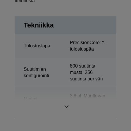
ilmoitusta
Tekniikka
PrecisionCore™-
Tulostustapa
tulostuspää
800 suutinta
Suuttimien
musta, 256
konfigurointi
suutinta per väri
3,8 pl, Muuttuvan
Minimi
pisarakoon
pisarakoko
tekniikalla