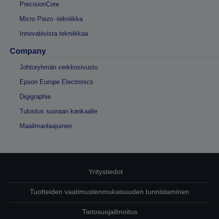
PrecisionCore
Micro Piezo -tekniikka
Innovatiivista tekniikkaa
Company
Johtoryhmän verkkosivusto
Epson Europe Electronics
Digigraphie
Tulostus suoraan kankaalle
Maailmanlaajuinen
Yritystiedot
Tuotteiden vaatimustenmukaisuuden tunnistaminen
Tietosuojailmoitus