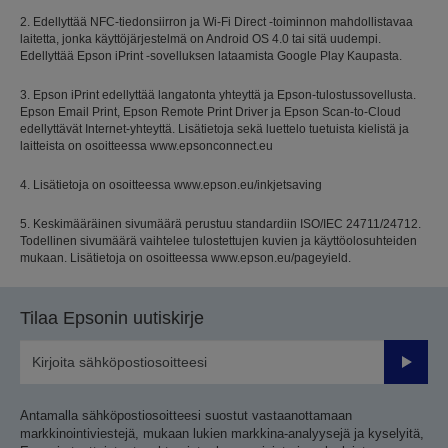
2. Edellyttää NFC-tiedonsiirron ja Wi-Fi Direct -toiminnon mahdollistavaa
laitetta, jonka käyttöjärjestelmä on Android OS 4.0 tai sitä uudempi.
Edellyttää Epson iPrint -sovelluksen lataamista Google Play Kaupasta.
3. Epson iPrint edellyttää langatonta yhteyttä ja Epson-tulostussovellusta.
Epson Email Print, Epson Remote Print Driver ja Epson Scan-to-Cloud
edellyttävät Internet-yhteyttä. Lisätietoja sekä luettelo tuetuista kielistä ja
laitteista on osoitteessa www.epsonconnect.eu
4. Lisätietoja on osoitteessa www.epson.eu/inkjetsaving
5. Keskimääräinen sivumäärä perustuu standardiin ISO/IEC 24711/24712.
Todellinen sivumäärä vaihtelee tulostettujen kuvien ja käyttöolosuhteiden
mukaan. Lisätietoja on osoitteessa www.epson.eu/pageyield.
Tilaa Epsonin uutiskirje
Lähetä
Antamalla sähköpostiosoitteesi suostut vastaanottamaan
markkinointiviestejä, mukaan lukien markkina-analyysejä ja kyselyitä,