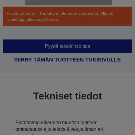
Poistunut tuote - Tuotetta ei ole enää saatavana. Alla on
lisätietoja jatkuvasta tuesta.
Pyydä takaisinsoittoa
SIIRRY TÄMÄN TUOTTEEN TUKISIVULLE
Tekniset tiedot
Pidätämme oikeuden muuttaa tuotteen
ominaisuuksia ja teknisiä tietoja ilman eri