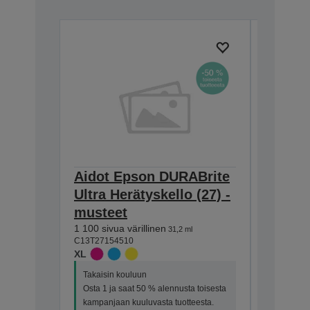
Aidot Epson DURABrite
Aidot 
Ultra Herätyskello (27) -
Ultra H
musteet
muste
1 100 sivua värillinen
2 200 siv
31,2 ml
C13T27154510
C13T27914
XL
XXL
Takaisin kouluun
Osta 1 ja saat 50 % alennusta toisesta
kampanjaan kuuluvasta tuotteesta.