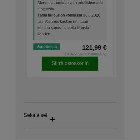
Alennus annetaan vain edullisimmasta
tuotteesta.
Tämä tarjous on voimassa 30.8.2026
asti. Alennus koskee enintään
kolmea samaa tuotetta tilausta
kohden.
121,99 €
Varastossa
Varastos
sis. ALV (97,20 € ilman ALV)
Siirrä ostoskoriin
S
Sekalaiset