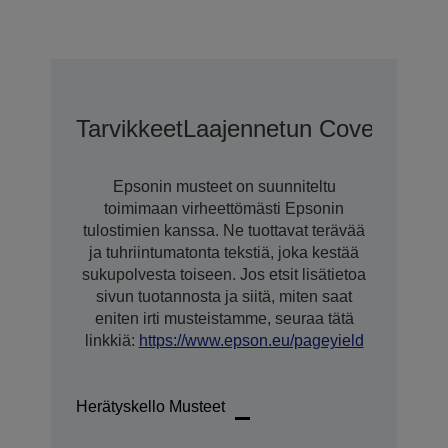
Tarvikkeet
Laajennetun CoverPlus-T
Epsonin musteet on suunniteltu
toimimaan virheettömästi Epsonin
tulostimien kanssa. Ne tuottavat terävää
ja tuhriintumatonta tekstiä, joka kestää
sukupolvesta toiseen. Jos etsit lisätietoa
sivun tuotannosta ja siitä, miten saat
eniten irti musteistamme, seuraa tätä
linkkiä:
https://www.epson.eu/pageyield
Herätyskello Musteet