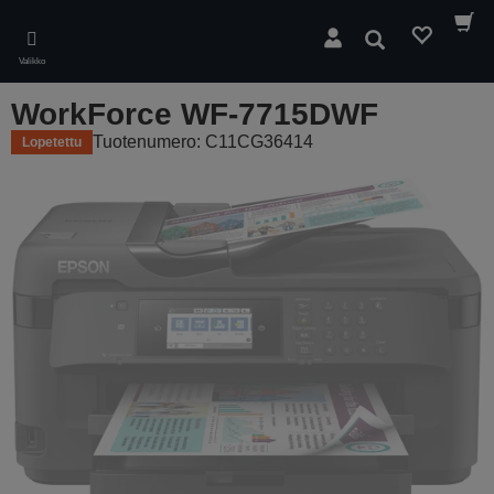
Skip
to
Hae
main
Valikko
content
WorkForce WF-7715DWF
Tuotenumero: C11CG36414
Lopetettu