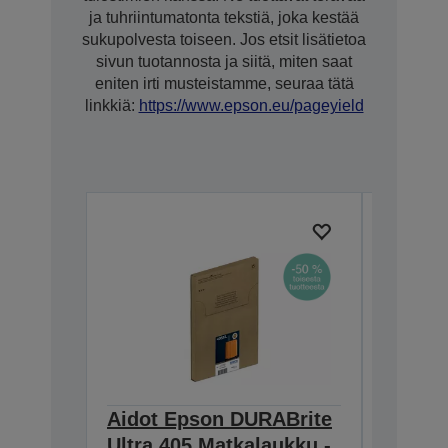
ja tuhriintumatonta tekstiä, joka kestää
sukupolvesta toiseen. Jos etsit lisätietoa
sivun tuotannosta ja siitä, miten saat
eniten irti musteistamme, seuraa tätä
linkkiä:
https://www.epson.eu/pageyield
Aidot Epson DURABrite
Aidot 
Ultra 405 Matkalaukku -
Ultra 