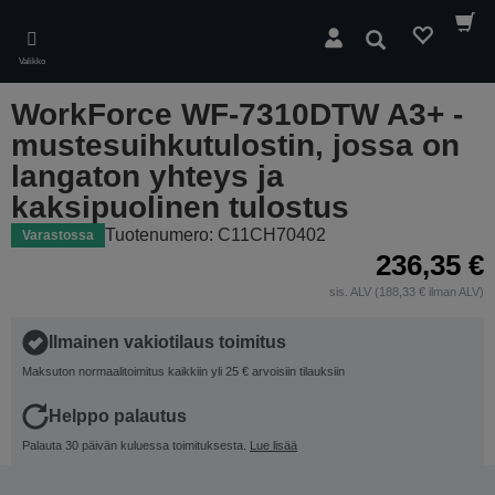
Skip
to
Hae
main
Valikko
content
WorkForce WF-7310DTW A3+ -
mustesuihkutulostin, jossa on
langaton yhteys ja
kaksipuolinen tulostus
Tuotenumero: C11CH70402
Varastossa
236,35 €
sis. ALV (188,33 € ilman ALV)
Ilmainen vakiotilaus toimitus
Maksuton normaalitoimitus kaikkiin yli 25 € arvoisiin tilauksiin
Helppo palautus
Palauta 30 päivän kuluessa toimituksesta.
Lue lisää