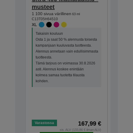
musteet
muste
1 100 sivua värillinen
Vakio- j
63 ml
C13T05H64510
Tunnist
XL
Kätevä 
monivär
Takaisin kouluun
300 sivua 
Osta 1 ja saat 50 % alennusta toisesta
350 sivua
kampanjaan kuuluvasta tuotteesta.
C13T05G6
Alennus annetaan vain edullisimmasta
STANDA
tuotteesta.
Tämä tarjous on voimassa 30.8.2026
Takaisin 
asti. Alennus koskee enintään
Osta 1 ja
kolmea samaa tuotetta tilausta
kampanjaa
kohden.
Alennus 
tuotteesta
Tämä tar
asti. Ale
kolmea sa
kohden.
167,99 €
Varastossa
Varastos
sis. ALV (133,86 € ilman ALV)