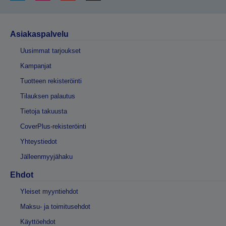
Asiakaspalvelu
Uusimmat tarjoukset
Kampanjat
Tuotteen rekisteröinti
Tilauksen palautus
Tietoja takuusta
CoverPlus-rekisteröinti
Yhteystiedot
Jälleenmyyjähaku
Ehdot
Yleiset myyntiehdot
Maksu- ja toimitusehdot
Käyttöehdot