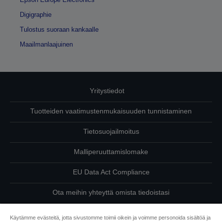
Digigraphie
Tulostus suoraan kankaalle
Maailmanlaajuinen
Yritystiedot
Tuotteiden vaatimustenmukaisuuden tunnistaminen
Tietosuojailmoitus
Malliperuuttamislomake
EU Data Act Compliance
Ota meihin yhteyttä omista tiedoistasi
Tietoa evästeistä
Käytämme evästeitä, jotta sivustomme toimii oikein ja voimme personoida sisältöä ja