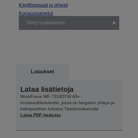
Käyttöoppaat ja ohjeet
Korjauspalvelut
Siirry tuotetukeen
Lataukset
Lataa lisätietoja
WorkForce WF-7310DTW A3+ -
mustesuihkutulostin, jossa on langaton yhteys ja
kaksipuolinen tulostus Tietolomake/esite
Lataa PDF-tiedosto