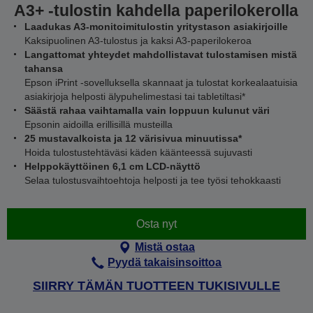
A3+ -tulostin kahdella paperilokerolla
Laadukas A3-monitoimitulostin yritystason asiakirjoille
Kaksipuolinen A3-tulostus ja kaksi A3-paperilokeroa
Langattomat yhteydet mahdollistavat tulostamisen mistä
tahansa
Epson iPrint -sovelluksella skannaat ja tulostat korkealaatuisia
asiakirjoja helposti älypuhelimestasi tai tabletiltasi*
Säästä rahaa vaihtamalla vain loppuun kulunut väri
Epsonin aidoilla erillisillä musteilla
25 mustavalkoista ja 12 värisivua minuutissa*
Hoida tulostustehtäväsi käden käänteessä sujuvasti
Helppokäyttöinen 6,1 cm LCD-näyttö
Selaa tulostusvaihtoehtoja helposti ja tee työsi tehokkaasti
Osta nyt
Mistä ostaa
Pyydä takaisinsoittoa
SIIRRY TÄMÄN TUOTTEEN TUKISIVULLE