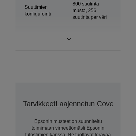
800 suutinta
Suuttimien
musta, 256
konfigurointi
suutinta per väri
Minimi
3,8 pl
pisarakoko
Tarvikkeet
Laajennetun CoverPlus-T
Epsonin musteet on suunniteltu
toimimaan virheettömästi Epsonin
tulostimien kanssa. Ne tuottavat terävää