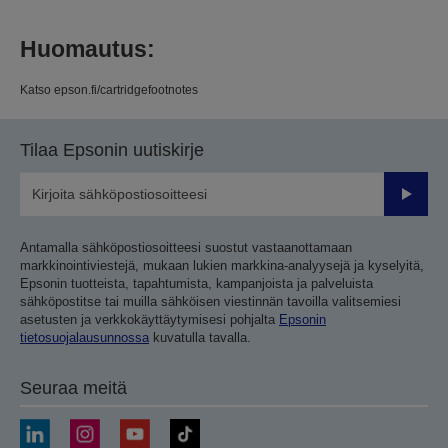
Huomautus:
Katso epson.fi/cartridgefootnotes
Tilaa Epsonin uutiskirje
Lähetä
Antamalla sähköpostiosoitteesi suostut vastaanottamaan
markkinointiviestejä, mukaan lukien markkina-analyysejä ja kyselyitä,
Epsonin tuotteista, tapahtumista, kampanjoista ja palveluista
sähköpostitse tai muilla sähköisen viestinnän tavoilla valitsemiesi
asetusten ja verkkokäyttäytymisesi pohjalta
Epsonin
tietosuojalausunnossa
kuvatulla tavalla.
Seuraa meitä