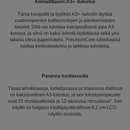
Ammattitason A3+ -tulostus
Tämä kompakti ja tyylikäs A3+ -tulostin täyttää
vaativimpienkin kotitoimistojen ja pientoimistojen
tarpeet. Sillä voi tulostaa kaksipuolisesti jopa A3-
koossa, ja siinä on kaksi edestä täytettävää sekä yksi
takana oleva paperilokero. PrecisionCore-tulostuspää
tuottaa korkealaatuisia ja tarkkoja tulosteita.
Paranna tuottavuutta
Tässä tehokkaassa, luotettavassa ja nopeassa mallissa
on kaksipuolinen A3-tulostus, ja sen tulostusnopeudet
ovat 25 mustavalkoista ja 12 värisivua minuutissa*. Sen
käyttö on helppoa käyttäjäystävällisen 6,1 cm LCD-
näytön ansiosta.