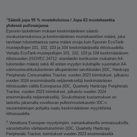
1
Säästä jopa 95 % mustekuluissa / Jopa 63 mustekasettia
yhdessä pullosarjassa
Epsonin laskelmien mukaan keskimääräinen säästö
sivukustannuksissa ja keskimääräinen mustekasettien määrä, joka
tarvitaan tulostettaessa sama määrä sivuja kuin Epsonin EcoTank-
mustepullojen 101, 102, 103 ja 104 keskimääräisellä riittoisuudella.
Vertailu EcoTank-mustepullojen 101, 102, 103 ja 104 keskimääräisen
riittoisuuden (ISO/IEC 24712 -standardin testikuvion mukainen A4-
tulosteiden määrä) sekä 40 eniten myydyn kuluttajille suunnatun A4-
värimustesuihkutulostimen alkuperäisten tarvikkeiden (IDC, Hardcopy
Peripherals Consumables Tracker, vuoden 2023 toimitukset, julkaistu
vuoden 2024 ensimmäisellä neljänneksellä) keskimääräisen
riittoisuuden välillä Euroopassa (IDC, Quarterly Hardcopy Peripherals
Tracker, vuoden 2023 toimitukset, julkaistu vuoden 2024
ensimmäisellä neljänneksellä). Sivukohtaiset kustannukset on
laskettu jakamalla soveltuvan pullon/mustekasetin IDC:n
seurantatietojen pohjalta saatu keskimääräinen myyntihinta
riittoisuudella.
2
Verrattuna Euroopan myydyimpiin, samankaltaisilla ominaisuuksilla
varustettuihin värilasertulostimiin (IDC, Quarterly Hardcopy
Peripherals Tracker, toimitukset vuoden 2023 ensimmäiseltä