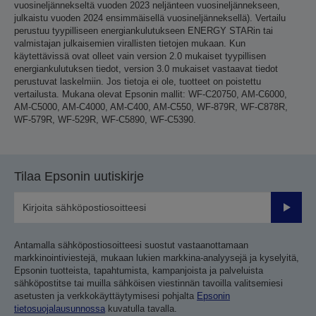
vuosineljännekseltä vuoden 2023 neljänteen vuosineljännekseen,
julkaistu vuoden 2024 ensimmäisellä vuosineljänneksellä). Vertailu
perustuu tyypilliseen energiankulutukseen ENERGY STARin tai
valmistajan julkaisemien virallisten tietojen mukaan. Kun
käytettävissä ovat olleet vain version 2.0 mukaiset tyypillisen
energiankulutuksen tiedot, version 3.0 mukaiset vastaavat tiedot
perustuvat laskelmiin. Jos tietoja ei ole, tuotteet on poistettu
vertailusta. Mukana olevat Epsonin mallit: WF-C20750, AM-C6000,
AM-C5000, AM-C4000, AM-C400, AM-C550, WF-879R, WF-C878R,
WF-579R, WF-529R, WF-C5890, WF-C5390.
Tilaa Epsonin uutiskirje
Lähetä
Antamalla sähköpostiosoitteesi suostut vastaanottamaan
markkinointiviestejä, mukaan lukien markkina-analyysejä ja kyselyitä,
Epsonin tuotteista, tapahtumista, kampanjoista ja palveluista
sähköpostitse tai muilla sähköisen viestinnän tavoilla valitsemiesi
asetusten ja verkkokäyttäytymisesi pohjalta
Epsonin
tietosuojalausunnossa
kuvatulla tavalla.