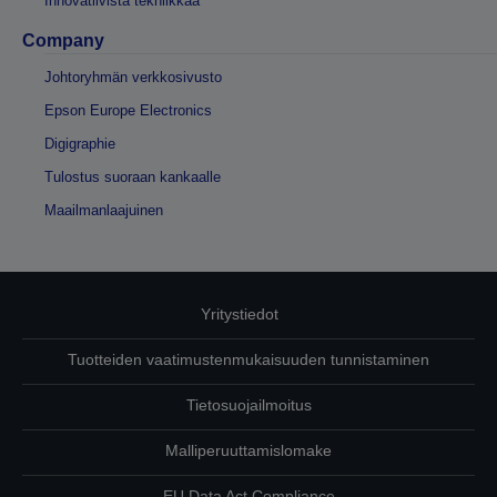
Innovatiivista tekniikkaa
Company
Johtoryhmän verkkosivusto
Epson Europe Electronics
Digigraphie
Tulostus suoraan kankaalle
Maailmanlaajuinen
Yritystiedot
Tuotteiden vaatimustenmukaisuuden tunnistaminen
Tietosuojailmoitus
Malliperuuttamislomake
EU Data Act Compliance