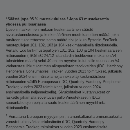
1
Säästä jopa 95 % mustekuluissa / Jopa 63 mustekasettia
yhdessä pullosarjassa
Epsonin laskelmien mukaan keskimääräinen säästö
sivukustannuksissa ja keskimääräinen mustekasettien määrä, joka
tarvitaan tulostettaessa sama määrä sivuja kuin Epsonin EcoTank-
mustepullojen 101, 102, 103 ja 104 keskimääräisellä riittoisuudella.
Vertailu EcoTank-mustepullojen 101, 102, 103 ja 104 keskimääräisen
riittoisuuden (ISO/IEC 24712 -standardin testikuvion mukainen A4-
tulosteiden määrä) sekä 40 eniten myydyn kuluttajille suunnatun A4-
värimustesuihkutulostimen alkuperäisten tarvikkeiden (IDC, Hardcopy
Peripherals Consumables Tracker, vuoden 2023 toimitukset, julkaistu
vuoden 2024 ensimmäisellä neljänneksellä) keskimääräisen
riittoisuuden välillä Euroopassa (IDC, Quarterly Hardcopy Peripherals
Tracker, vuoden 2023 toimitukset, julkaistu vuoden 2024
ensimmäisellä neljänneksellä). Sivukohtaiset kustannukset on
laskettu jakamalla soveltuvan pullon/mustekasetin IDC:n
seurantatietojen pohjalta saatu keskimääräinen myyntihinta
riittoisuudella.
2
Verrattuna Euroopan myydyimpiin, samankaltaisilla ominaisuuksilla
varustettuihin värilasertulostimiin (IDC, Quarterly Hardcopy
Peripherals Tracker, toimitukset vuoden 2023 ensimmäiseltä