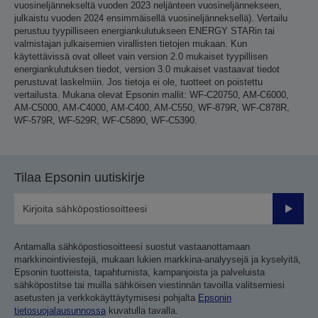
vuosineljännekseltä vuoden 2023 neljänteen vuosineljännekseen,
julkaistu vuoden 2024 ensimmäisellä vuosineljänneksellä). Vertailu
perustuu tyypilliseen energiankulutukseen ENERGY STARin tai
valmistajan julkaisemien virallisten tietojen mukaan. Kun
käytettävissä ovat olleet vain version 2.0 mukaiset tyypillisen
energiankulutuksen tiedot, version 3.0 mukaiset vastaavat tiedot
perustuvat laskelmiin. Jos tietoja ei ole, tuotteet on poistettu
vertailusta. Mukana olevat Epsonin mallit: WF-C20750, AM-C6000,
AM-C5000, AM-C4000, AM-C400, AM-C550, WF-879R, WF-C878R,
WF-579R, WF-529R, WF-C5890, WF-C5390.
Tilaa Epsonin uutiskirje
Lähetä
Antamalla sähköpostiosoitteesi suostut vastaanottamaan
markkinointiviestejä, mukaan lukien markkina-analyysejä ja kyselyitä,
Epsonin tuotteista, tapahtumista, kampanjoista ja palveluista
sähköpostitse tai muilla sähköisen viestinnän tavoilla valitsemiesi
asetusten ja verkkokäyttäytymisesi pohjalta
Epsonin
tietosuojalausunnossa
kuvatulla tavalla.