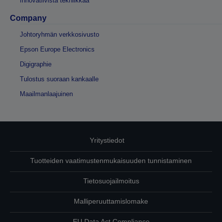
Innovatiivista tekniikkaa
Company
Johtoryhmän verkkosivusto
Epson Europe Electronics
Digigraphie
Tulostus suoraan kankaalle
Maailmanlaajuinen
Yritystiedot
Tuotteiden vaatimustenmukaisuuden tunnistaminen
Tietosuojailmoitus
Malliperuuttamislomake
EU Data Act Compliance