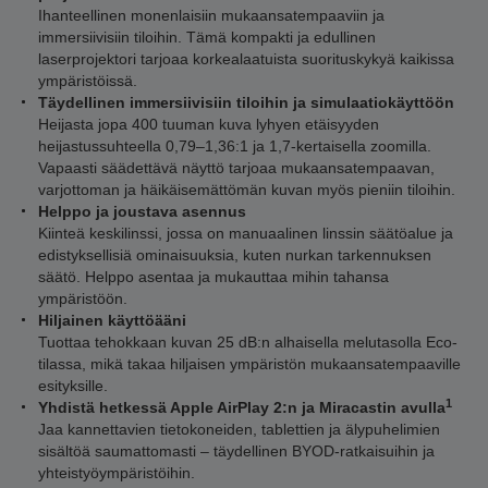
Ihanteellinen monenlaisiin mukaansatempaaviin ja
immersiivisiin tiloihin. Tämä kompakti ja edullinen
laserprojektori tarjoaa korkealaatuista suorituskykyä kaikissa
ympäristöissä.
Täydellinen immersiivisiin tiloihin ja simulaatiokäyttöön
Heijasta jopa 400 tuuman kuva lyhyen etäisyyden
heijastussuhteella 0,79–1,36:1 ja 1,7-kertaisella zoomilla.
Vapaasti säädettävä näyttö tarjoaa mukaansatempaavan,
varjottoman ja häikäisemättömän kuvan myös pieniin tiloihin.
Helppo ja joustava asennus
Kiinteä keskilinssi, jossa on manuaalinen linssin säätöalue ja
edistyksellisiä ominaisuuksia, kuten nurkan tarkennuksen
säätö. Helppo asentaa ja mukauttaa mihin tahansa
ympäristöön.
Hiljainen käyttöääni
Tuottaa tehokkaan kuvan 25 dB:n alhaisella melutasolla Eco-
tilassa, mikä takaa hiljaisen ympäristön mukaansatempaaville
esityksille.
1
Yhdistä hetkessä Apple AirPlay 2:n ja Miracastin avulla
Jaa kannettavien tietokoneiden, tablettien ja älypuhelimien
sisältöä saumattomasti – täydellinen BYOD-ratkaisuihin ja
yhteistyöympäristöihin.