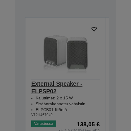
External Speaker -
Ceilin
ELPSP02
918-1
V12H003P
Kaiuttimet: 2 x 15 W
Sisäänrakennettu vahvistin
ELPCB01-liitäntä
V12H467040
138,05 €
Varastossa
Varastos
sis. ALV (110,00 € ilman ALV)