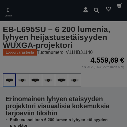
Skip
to
Hae
main
Valikko
content
EB-L695SU – 6 200 lumenia,
lyhyen heijastusetäisyyden
WUXGA-projektori
Tuotenumero: V11HB31140
Loppu varastosta
4.559,69 €
sis. ALV (3.633,22 € ilman ALV)
Erinomainen lyhyen etäisyyden
projektori visuaalisia kokemuksia
tarjoaviin tiloihin
Poikkeuksellinen 6 200 lumenin lyhyen etäisyyden
projektori