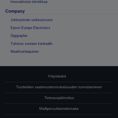
Innovatiivista tekniikkaa
Company
Johtoryhmän verkkosivusto
Epson Europe Electronics
Digigraphie
Tulostus suoraan kankaalle
Maailmanlaajuinen
Yritystiedot
Tuotteiden vaatimustenmukaisuuden tunnistaminen
Tietosuojailmoitus
Malliperuuttamislomake