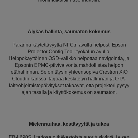
Älykäs hallinta, saumaton kokemus
Paranna käytettävyyttä NFC:n avulla helposti Epson
Projector Config Tool -työkalun avulla.
Helppokäyttöinen OSD-valikko helpottaa navigointia, ja
Epsonin EPMC-pilvivalvonta mahdollistaa helpon
etähallinnan. Se on täysin yhteensopiva Crestron XiO
Cloudin kanssa, tarjoaa keskitetyn hallinnan ja OTA-
laiteohjelmistopäivitykset takaavat, että projektori pysyy
ajan tasalla ja käyttökokemus on saumaton.
Mielenrauhaa, kestävyyttä ja tukea
EB-L690SU tarjoaa pitkäkestoista suorituskykyä, ja sen