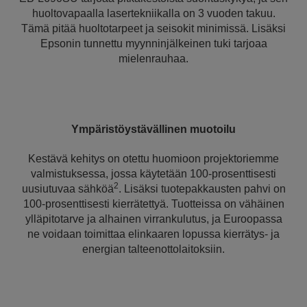
huoltovapaalla lasertekniikalla on 3 vuoden takuu.
Tämä pitää huoltotarpeet ja seisokit minimissä. Lisäksi
Epsonin tunnettu myynninjälkeinen tuki tarjoaa
mielenrauhaa.
Ympäristöystävällinen muotoilu
Kestävä kehitys on otettu huomioon projektoriemme
valmistuksessa, jossa käytetään 100-prosenttisesti
2
uusiutuvaa sähköä
. Lisäksi tuotepakkausten pahvi on
100-prosenttisesti kierrätettyä. Tuotteissa on vähäinen
ylläpitotarve ja alhainen virrankulutus, ja Euroopassa
ne voidaan toimittaa elinkaaren lopussa kierrätys- ja
energian talteenottolaitoksiin.