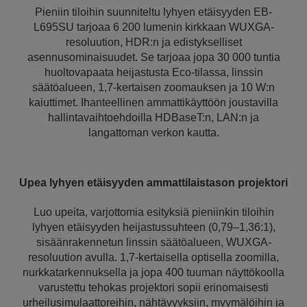
Pieniin tiloihin suunniteltu lyhyen etäisyyden EB-
L695SU tarjoaa 6 200 lumenin kirkkaan WUXGA-
resoluution, HDR:n ja edistykselliset
asennusominaisuudet. Se tarjoaa jopa 30 000 tuntia
huoltovapaata heijastusta Eco-tilassa, linssin
säätöalueen, 1,7-kertaisen zoomauksen ja 10 W:n
kaiuttimet. Ihanteellinen ammattikäyttöön joustavilla
hallintavaihtoehdoilla HDBaseT:n, LAN:n ja
langattoman verkon kautta.
Upea lyhyen etäisyyden ammattilaistason projektori
Luo upeita, varjottomia esityksiä pieniinkin tiloihin
lyhyen etäisyyden heijastussuhteen (0,79–1,36:1),
sisäänrakennetun linssin säätöalueen, WUXGA-
resoluution avulla. 1,7-kertaisella optisella zoomilla,
nurkkatarkennuksella ja jopa 400 tuuman näyttökoolla
varustettu tehokas projektori sopii erinomaisesti
urheilusimulaattoreihin, nähtävyyksiin, myymälöihin ja