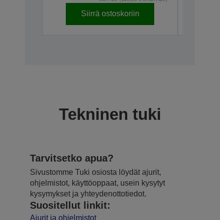
Siirrä ostoskoriin
S
Tekninen tuki
Tarvitsetko apua?
Sivustomme Tuki osiosta löydät ajurit,
ohjelmistot, käyttöoppaat, usein kysytyt
kysymykset ja yhteydenottotiedot.
Suositellut linkit:
Ajurit ja ohjelmistot