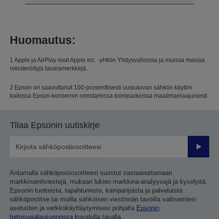
Huomautus:
1 Apple ja AirPlay ovat Apple Inc. -yhtiön Yhdysvalloissa ja muissa maissa
rekisteröityjä tavaramerkkejä.
2 Epson on saavuttanut 100-prosenttisesti uusiutuvan sähkön käytön
kaikissa Epson-konsernin omistamissa toimipaikoissa maailmanlaajuisesti.
Tilaa Epsonin uutiskirje
Lähetä
Antamalla sähköpostiosoitteesi suostut vastaanottamaan
markkinointiviestejä, mukaan lukien markkina-analyysejä ja kyselyitä,
Epsonin tuotteista, tapahtumista, kampanjoista ja palveluista
sähköpostitse tai muilla sähköisen viestinnän tavoilla valitsemiesi
asetusten ja verkkokäyttäytymisesi pohjalta
Epsonin
tietosuojalausunnossa
kuvatulla tavalla.