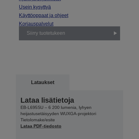
Usein kysyttyä
Käyttöoppaat ja ohjeet
Korjauspalvelut
Siirry tuotetukeen
Lataukset
Lataa lisätietoja
EB-L695SU – 6 200 lumenia, lyhyen
heijastusetäisyyden WUXGA-projektori
Tietolomake/esite
Lataa PDF-tiedosto