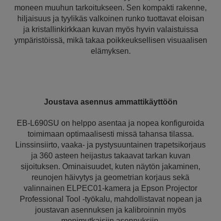
moneen muuhun tarkoitukseen. Sen kompakti rakenne,
hiljaisuus ja tyylikäs valkoinen runko tuottavat eloisan
ja kristallinkirkkaan kuvan myös hyvin valaistuissa
ympäristöissä, mikä takaa poikkeuksellisen visuaalisen
elämyksen.
Joustava asennus ammattikäyttöön
EB-L690SU on helppo asentaa ja nopea konfiguroida
toimimaan optimaalisesti missä tahansa tilassa.
Linssinsiirto, vaaka- ja pystysuuntainen trapetsikorjaus
ja 360 asteen heijastus takaavat tarkan kuvan
sijoituksen. Ominaisuudet, kuten näytön jakaminen,
reunojen häivytys ja geometrian korjaus sekä
valinnainen ELPEC01-kamera ja Epson Projector
Professional Tool -työkalu, mahdollistavat nopean ja
joustavan asennuksen ja kalibroinnin myös
monimutkaisiin asennuksiin.