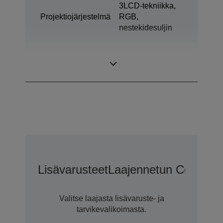
3LCD-tekniikka,
Projektiojärjestelmä
RGB,
nestekidesuljin
0,67 tuumaa – C2
LCD-paneeli
Fine
Lisävarusteet
Laajennetun CoverPlu
Valitse laajasta lisävaruste- ja
tarvikevalikoimasta.