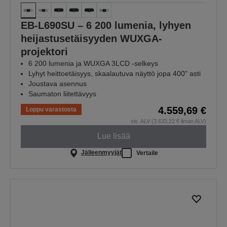
EB-L690SU – 6 200 lumenia, lyhyen
heijastusetäisyyden WUXGA-
projektori
6 200 lumenia ja WUXGA 3LCD -selkeys
Lyhyt heittoetäisyys, skaalautuva näyttö jopa 400" asti
Joustava asennus
Saumaton liitettävyys
4.559,69 €
Loppu varastosta
sis. ALV (3.633,22 € ilman ALV)
Lue lisää
Jälleenmyyjät
Vertaile