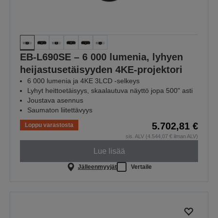
EB-L690SE – 6 000 lumenia, lyhyen
heijastusetäisyyden 4KE-projektori
6 000 lumenia ja 4KE 3LCD -selkeys
Lyhyt heittoetäisyys, skaalautuva näyttö jopa 500" asti
Joustava asennus
Saumaton liitettävyys
5.702,81 €
Loppu varastosta
sis. ALV (4.544,07 € ilman ALV)
Lue lisää
Jälleenmyyjät
Vertaile