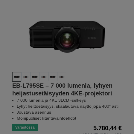
EB-L795SE – 7 000 lumenia, lyhyen
heijastusetäisyyden 4KE-projektori
7 000 lumenia ja 4KE 3LCD -selkeys
Lyhyt heittoetäisyys, skaalautuva näyttö jopa 400" asti
Joustava asennus
Monipuoliset liitäntävaihtoehdot
5.780,44 €
Varastossa