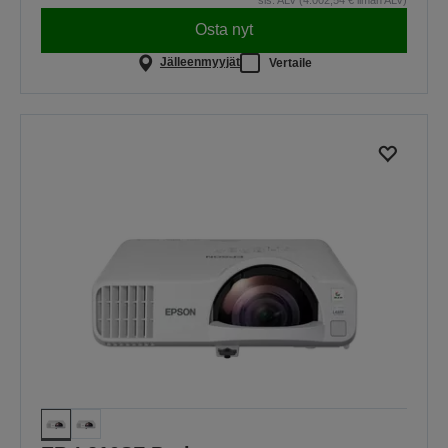
Osta nyt
Jälleenmyyjät
Vertaile