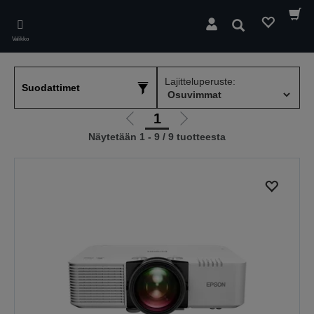
Skip
to
Hae
main
Valikko
content
Lajitteluperuste:
Suodattimet
1
Siirry
Siirry
Näytetään 1 - 9 / 9 tuotteesta
edelliselle
seuraavalle
sivulle
sivulle