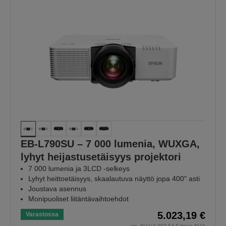
EB-L790SU – 7 000 lumenia, WUXGA,
lyhyt heijastusetäisyys projektori
7 000 lumenia ja 3LCD -selkeys
Lyhyt heittoetäisyys, skaalautuva näyttö jopa 400" asti
Joustava asennus
Monipuoliset liitäntävaihtoehdot
5.023,19 €
Varastossa
sis. ALV (4.002,54 € ilman ALV)