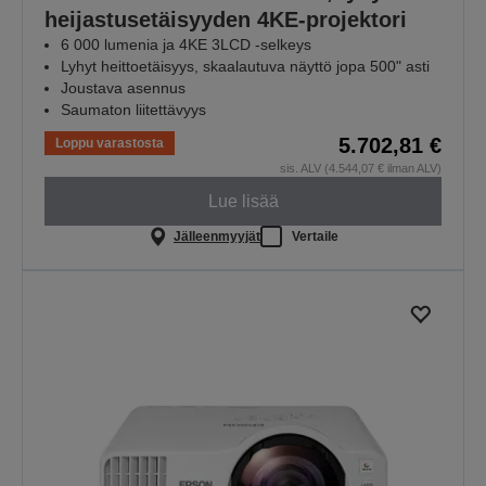
heijastusetäisyyden 4KE-projektori
6 000 lumenia ja 4KE 3LCD -selkeys
Lyhyt heittoetäisyys, skaalautuva näyttö jopa 500" asti
Joustava asennus
Saumaton liitettävyys
5.702,81 €
Loppu varastosta
sis. ALV (4.544,07 € ilman ALV)
Lue lisää
Jälleenmyyjät
Vertaile