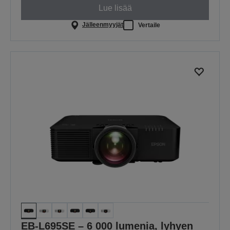
Lue lisää
Jälleenmyyjät
Vertaile
EB-L695SE – 6 000 lumenia, lyhyen