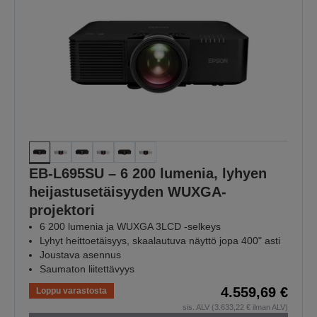
EB-L695SU – 6 200 lumenia, lyhyen
heijastusetäisyyden WUXGA-
projektori
6 200 lumenia ja WUXGA 3LCD -selkeys
Lyhyt heittoetäisyys, skaalautuva näyttö jopa 400" asti
Joustava asennus
Saumaton liitettävyys
4.559,69 €
Loppu varastosta
sis. ALV (3.633,22 € ilman ALV)