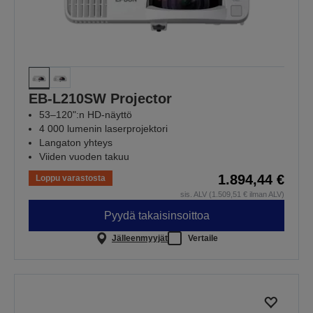
EB-L210SW Projector
53–120":n HD-näyttö
4 000 lumenin laserprojektori
Langaton yhteys
Viiden vuoden takuu
1.894,44 €
Loppu varastosta
sis. ALV (1.509,51 € ilman ALV)
Pyydä takaisinsoittoa
Jälleenmyyjät
Vertaile