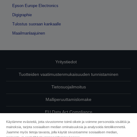
Epson Europe Electronics
Digigraphie
Tulostus suoraan kankaalle
Maailmanlaajuinen
Yritystiedot
Tuotteiden vaatimustenmukaisuuden tunnistaminen
Tietosuojailmoitus
Malliperuuttamislomake
EU Data Act Compliance
Käytämme evästeitä, jotta sivustomme toimii oikein ja voimme personoida sisältöä ja
Ota meihin yhteyttä omista tiedoistasi
mainoksia, tarjota sosiaalisen median ominaisuuksia ja analysoida tietoliikennettä.
Jaamme myös tietoja tavasta, jolla käytät sivustoamme sosiaalisen median,
Tietoa evästeistä