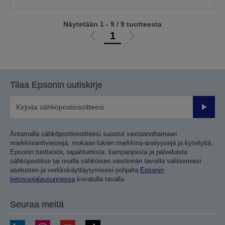
Näytetään 1 - 9 / 9 tuotteesta
1
Siirry
Siirry
edelliselle
seuraavalle
sivulle
sivulle
Tilaa Epsonin uutiskirje
Lähetä
Antamalla sähköpostiosoitteesi suostut vastaanottamaan
markkinointiviestejä, mukaan lukien markkina-analyysejä ja kyselyitä,
Epsonin tuotteista, tapahtumista, kampanjoista ja palveluista
sähköpostitse tai muilla sähköisen viestinnän tavoilla valitsemiesi
asetusten ja verkkokäyttäytymisesi pohjalta
Epsonin
tietosuojalausunnossa
kuvatulla tavalla.
Seuraa meitä