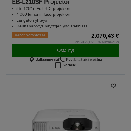
EB-L210SF Projector
55–125":n Full HD -projektori
4 000 lumenin laserprojektori
Langaton yhteys
Reunahäivytys näyttöjen yhdistelmissä
2.070,43 €
Vähän varastossa
sis. ALV (1.649,75 € ilman ALV)
Osta nyt
Jälleenmyyjät
Pyydä takaisinsoittoa
Vertaile