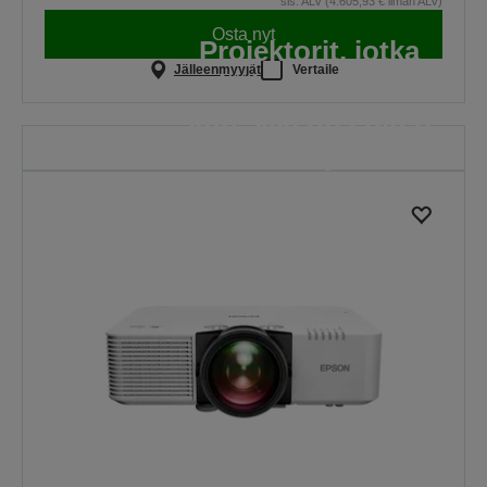
sis. ALV (4.605,93 € ilman ALV)
Osta nyt
Projektorit, jotka
Jälleenmyyjät
Vertaile
toimivat varmasti,
kun sillä on eniten
merkitystä
Koska jokainen oppitunti on
tärkeä
LUE LISÄÄ