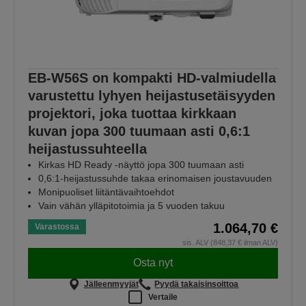
EB-W56S on kompakti HD-valmiudella
varustettu lyhyen heijastusetäisyyden
projektori, joka tuottaa kirkkaan
kuvan jopa 300 tuumaan asti 0,6:1
heijastussuhteella
Kirkas HD Ready -näyttö jopa 300 tuumaan asti
0,6:1-heijastussuhde takaa erinomaisen joustavuuden
Monipuoliset liitäntävaihtoehdot
Vain vähän ylläpitotoimia ja 5 vuoden takuu
1.064,70 €
Varastossa
sis. ALV (848,37 € ilman ALV)
Osta nyt
Jälleenmyyjät
Pyydä takaisinsoittoa
Vertaile