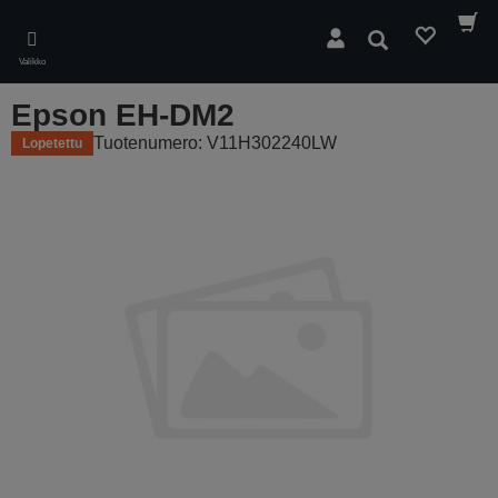
Skip
to
Hae
main
Valikko
content
Epson EH-DM2
Tuotenumero: V11H302240LW
Lopetettu