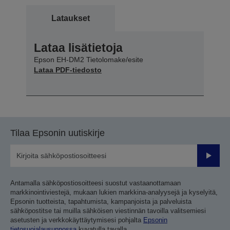
Lataukset
Lataa lisätietoja
Epson EH-DM2 Tietolomake/esite
Lataa PDF-tiedosto
Tilaa Epsonin uutiskirje
Lähetä
Antamalla sähköpostiosoitteesi suostut vastaanottamaan
markkinointiviestejä, mukaan lukien markkina-analyysejä ja kyselyitä,
Epsonin tuotteista, tapahtumista, kampanjoista ja palveluista
sähköpostitse tai muilla sähköisen viestinnän tavoilla valitsemiesi
asetusten ja verkkokäyttäytymisesi pohjalta
Epsonin
tietosuojalausunnossa
kuvatulla tavalla.