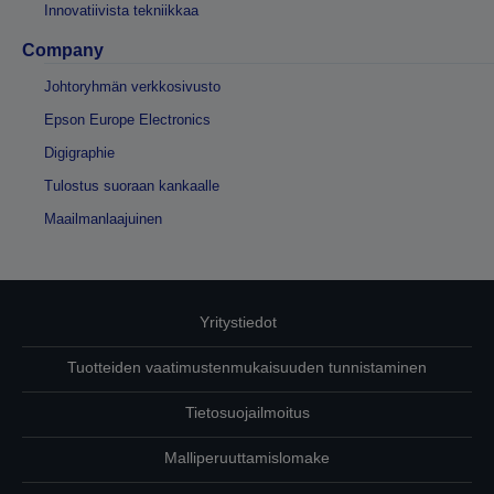
Innovatiivista tekniikkaa
Company
Johtoryhmän verkkosivusto
Epson Europe Electronics
Digigraphie
Tulostus suoraan kankaalle
Maailmanlaajuinen
Yritystiedot
Tuotteiden vaatimustenmukaisuuden tunnistaminen
Tietosuojailmoitus
Malliperuuttamislomake