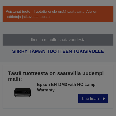
Poistunut tuote - Tuotetta ei ole enää saatavana. Alla on
lisätietoja jatkuvasta tuesta.
Ilmoita minulle saatavuudesta
SIIRRY TÄMÄN TUOTTEEN TUKISIVULLE
Tästä tuotteesta on saatavilla uudempi
malli:
Epson EH-DM3 with HC Lamp
Warranty
Lue lisää