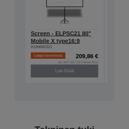
Screen - ELPSC21 80"
Cable 
Mobile X type16:9
VGA-H
V12H002S21
V12H005C
209,86 €
Loppu varastosta
sis. ALV (167,22 € ilman ALV)
Lue lisää
Lopetettu