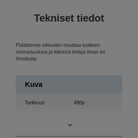
Tekniset tiedot
Pidätämme oikeuden muuttaa tuotteen
ominaisuuksia ja teknisiä tietoja ilman eri
ilmoitusta
Kuva
Tarkkuus
480p
ETORL, 140 W,
Lamppu
3.000 h Käyttöikä