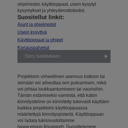
ohjelmistot, käyttöoppaat, usein kysytyt
kysymykset ja yhteydenottotiedot.
Suositellut linkit:
Ajurit ja ohjelmistot
Usein kysyttyä
Käyttöoppaat ja ohjeet
Korjauspalvelut
Siirry tuotetukeen
Projektorin virheellinen asennus kattoon tai
seinään voi aiheuttaa sen putoamisen, mikä
voi johtaa loukkaantumiseen tai vaurioihin.
Tämän estämiseksi varmista, että katon
kiinnitysteline on kiinnitetty tukevasti käyttäen
kaikkia projektorin käyttöoppaassa
määritettyjä kiinnityspisteitä. Käyttöoppaan
voi ladata tukisivustoltamme
(www.epson.fi/support). Suosittelemme