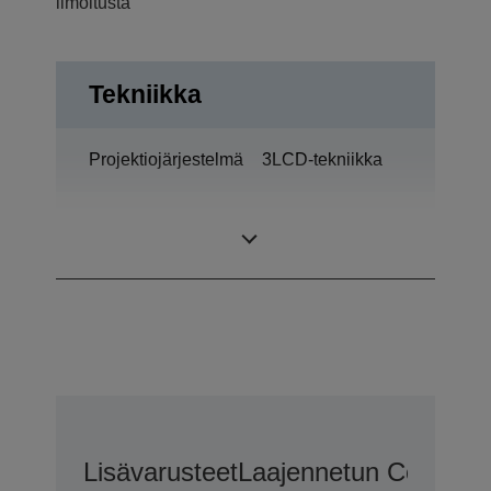
ilmoitusta
Tekniikka
Projektiojärjestelmä
3LCD-tekniikka
0,55 tuumaa –
LCD-paneeli
MLA (D8)
Lisävarusteet
Laajennetun CoverPlu