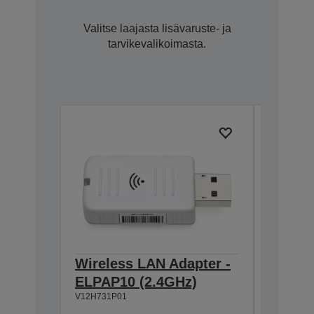
Valitse laajasta lisävaruste- ja
tarvikevalikoimasta.
Wireless LAN Adapter -
Extern
ELPAP10 (2.4GHz)
ELPSP
V12H731P01
Kaiutti
Sisäänr