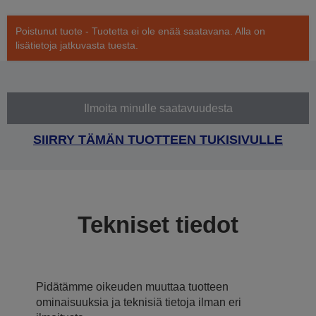
Poistunut tuote - Tuotetta ei ole enää saatavana. Alla on
lisätietoja jatkuvasta tuesta.
Ilmoita minulle saatavuudesta
SIIRRY TÄMÄN TUOTTEEN TUKISIVULLE
Tekniset tiedot
Pidätämme oikeuden muuttaa tuotteen
ominaisuuksia ja teknisiä tietoja ilman eri