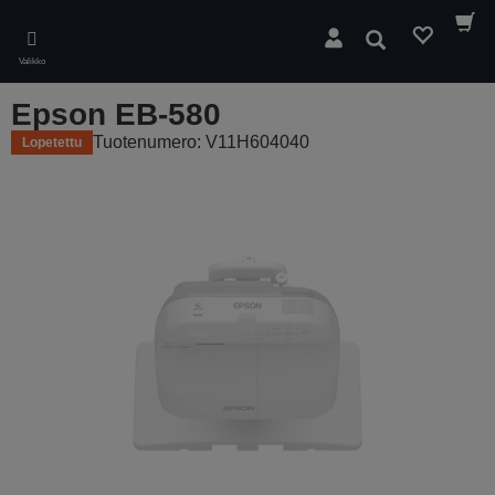
Skip
to
Hae
main
Valikko
content
Epson EB-580
Tuotenumero: V11H604040
Lopetettu