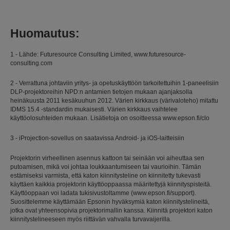
Huomautus:
1 - Lähde: Futuresource Consulting Limited, www.futuresource-
consulting.com
2 - Verrattuna johtaviin yritys- ja opetuskäyttöön tarkoitettuihin 1-paneelisiin
DLP-projektoreihin NPD:n antamien tietojen mukaan ajanjaksolla
heinäkuusta 2011 kesäkuuhun 2012. Värien kirkkaus (värivaloteho) mitattu
IDMS 15.4 -standardin mukaisesti. Värien kirkkaus vaihtelee
käyttöolosuhteiden mukaan. Lisätietoja on osoitteessa www.epson.fi/clo
3 - iProjection-sovellus on saatavissa Android- ja iOS-laitteisiin
Projektorin virheellinen asennus kattoon tai seinään voi aiheuttaa sen
putoamisen, mikä voi johtaa loukkaantumiseen tai vaurioihin. Tämän
estämiseksi varmista, että katon kiinnitysteline on kiinnitetty tukevasti
käyttäen kaikkia projektorin käyttöoppaassa määritettyjä kiinnityspisteitä.
Käyttöoppaan voi ladata tukisivustoltamme (www.epson.fi/support).
Suosittelemme käyttämään Epsonin hyväksymiä katon kiinnitystelineitä,
jotka ovat yhteensopivia projektorimallin kanssa. Kiinnitä projektori katon
kiinnitystelineeseen myös riittävän vahvalla turvavaijerilla.