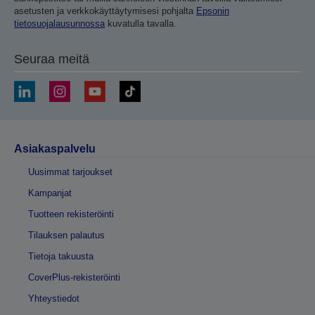
asetusten ja verkkokäyttäytymisesi pohjalta
Epsonin
tietosuojalausunnossa
kuvatulla tavalla.
Seuraa meitä
Asiakaspalvelu
Uusimmat tarjoukset
Kampanjat
Tuotteen rekisteröinti
Tilauksen palautus
Tietoja takuusta
CoverPlus-rekisteröinti
Yhteystiedot