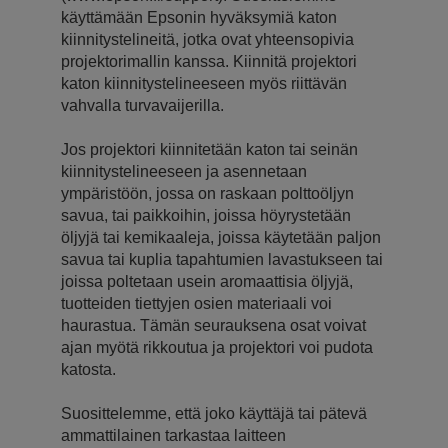
käyttämään Epsonin hyväksymiä katon
kiinnitystelineitä, jotka ovat yhteensopivia
projektorimallin kanssa. Kiinnitä projektori
katon kiinnitystelineeseen myös riittävän
vahvalla turvavaijerilla.
Jos projektori kiinnitetään katon tai seinän
kiinnitystelineeseen ja asennetaan
ympäristöön, jossa on raskaan polttoöljyn
savua, tai paikkoihin, joissa höyrystetään
öljyjä tai kemikaaleja, joissa käytetään paljon
savua tai kuplia tapahtumien lavastukseen tai
joissa poltetaan usein aromaattisia öljyjä,
tuotteiden tiettyjen osien materiaali voi
haurastua. Tämän seurauksena osat voivat
ajan myötä rikkoutua ja projektori voi pudota
katosta.
Suosittelemme, että joko käyttäjä tai pätevä
ammattilainen tarkastaa laitteen