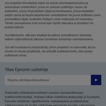
Jos projektori kiinnitetään katon tai seinän kiinnitystelineeseen ja
asennetaan ympäristöön, jossa on raskaan polttoöljyn savua, tai
paikkoihin, joissa höyrystetään öljyjä tai kemikaaleja, joissa käytetään
paljon savua tai kuplia tapahtumien lavastukseen tai joissa poltetaan usein
aromaattisia öljyjä, tuotteiden tiettyjen osien materiaali voi haurastua.
Tämän seurauksena osat voivat ajan myötä rikkoutua ja projektori voi
pudota katosta.
Suosittelemme, että joko käyttäjä tai pätevä ammattilainen tarkastaa
laitteen säännöllisesti jatkuvan turvallisen toiminnan varmistamiseksi.
Jos olet huolestunut ympäristöstä, johon projektori on asennettu, tai jos
sinulla on muuta kysyttävää, ota yhteyttä tuotetukeemme, joka pystyy
auttamaan sinua.
Tilaa Epsonin uutiskirje
Lähetä
Antamalla sähköpostiosoitteesi suostut vastaanottamaan
markkinointiviestejä, mukaan lukien markkina-analyysejä ja kyselyitä,
Epsonin tuotteista, tapahtumista, kampanjoista ja palveluista
sähköpostitse tai muilla sähköisen viestinnän tavoilla valitsemiesi