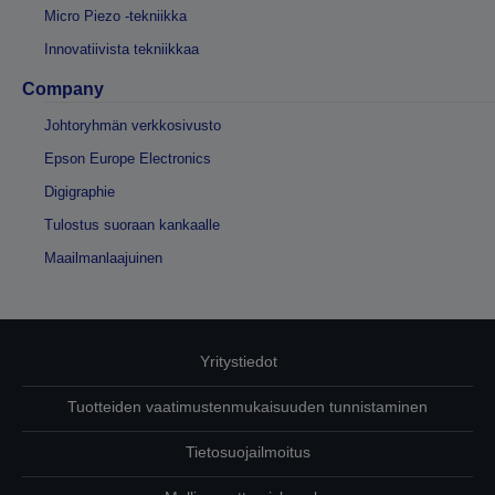
Micro Piezo -tekniikka
Innovatiivista tekniikkaa
Company
Johtoryhmän verkkosivusto
Epson Europe Electronics
Digigraphie
Tulostus suoraan kankaalle
Maailmanlaajuinen
Yritystiedot
Tuotteiden vaatimustenmukaisuuden tunnistaminen
Tietosuojailmoitus