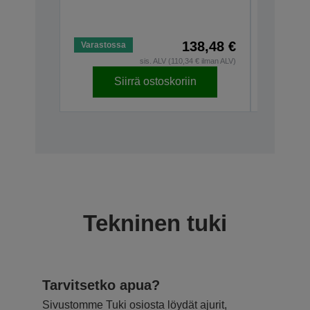
ELPCB01
V12H4670
138,48 €
Varastossa
Varastos
sis. ALV (110,34 € ilman ALV)
Siirrä ostoskoriin
S
Tekninen tuki
Tarvitsetko apua?
Sivustomme Tuki osiosta löydät ajurit,