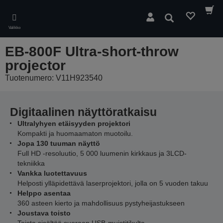
Skip
to
Hae
main
Valikko
content
EB-800F Ultra-short-throw
projector
Tuotenumero: V11H923540
Digitaalinen näyttöratkaisu
Ultralyhyen etäisyyden projektori
Kompakti ja huomaamaton muotoilu.
Jopa 130 tuuman näyttö
Full HD -resoluutio, 5 000 luumenin kirkkaus ja 3LCD-
tekniikka
Vankka luotettavuus
Helposti ylläpidettävä laserprojektori, jolla on 5 vuoden takuu
Helppo asentaa
360 asteen kierto ja mahdollisuus pystyheijastukseen
Joustava toisto