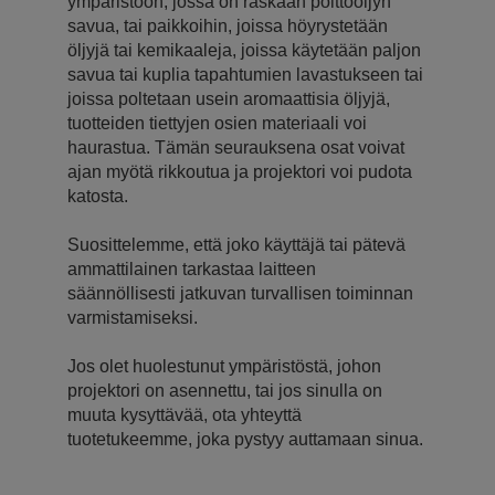
ympäristöön, jossa on raskaan polttoöljyn
savua, tai paikkoihin, joissa höyrystetään
öljyjä tai kemikaaleja, joissa käytetään paljon
savua tai kuplia tapahtumien lavastukseen tai
joissa poltetaan usein aromaattisia öljyjä,
tuotteiden tiettyjen osien materiaali voi
haurastua. Tämän seurauksena osat voivat
ajan myötä rikkoutua ja projektori voi pudota
katosta.
Suosittelemme, että joko käyttäjä tai pätevä
ammattilainen tarkastaa laitteen
säännöllisesti jatkuvan turvallisen toiminnan
varmistamiseksi.
Jos olet huolestunut ympäristöstä, johon
projektori on asennettu, tai jos sinulla on
muuta kysyttävää, ota yhteyttä
tuotetukeemme, joka pystyy auttamaan sinua.