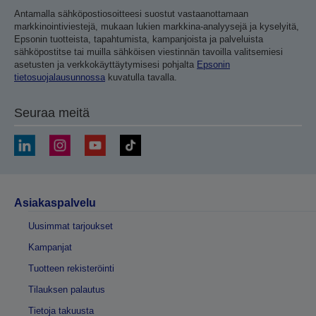
Antamalla sähköpostiosoitteesi suostut vastaanottamaan
markkinointiviestejä, mukaan lukien markkina-analyysejä ja kyselyitä,
Epsonin tuotteista, tapahtumista, kampanjoista ja palveluista
sähköpostitse tai muilla sähköisen viestinnän tavoilla valitsemiesi
asetusten ja verkkokäyttäytymisesi pohjalta
Epsonin
tietosuojalausunnossa
kuvatulla tavalla.
Seuraa meitä
Asiakaspalvelu
Uusimmat tarjoukset
Kampanjat
Tuotteen rekisteröinti
Tilauksen palautus
Tietoja takuusta