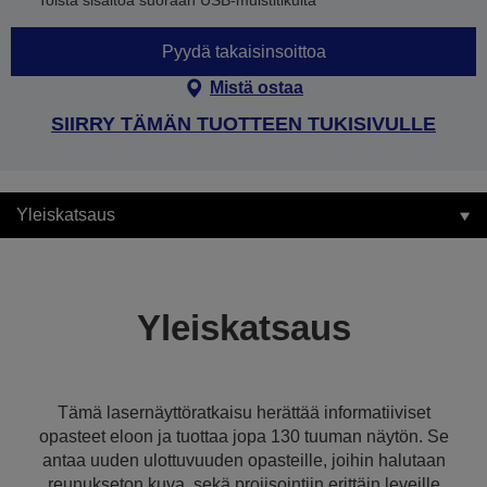
Toista sisältöä suoraan USB-muistitikulta
Pyydä takaisinsoittoa
Mistä ostaa
SIIRRY TÄMÄN TUOTTEEN TUKISIVULLE
Yleiskatsaus
Yleiskatsaus
Tämä lasernäyttöratkaisu herättää informatiiviset
opasteet eloon ja tuottaa jopa 130 tuuman näytön. Se
antaa uuden ulottuvuuden opasteille, joihin halutaan
reunukseton kuva, sekä projisointiin erittäin leveille