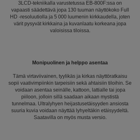
3LCD-tekniikalla varustetussa EB-800F:ssa on
vapaasti säädettävä jopa 130 tuuman näyttökoko Full
HD -resoluutiolla ja 5 000 luumenin kirkkaudella, joten
värit pysyvät kirkkaina ja kuvanlaatu korkeana jopa
valoisissa tiloissa.
Monipuolinen ja helppo asentaa
Tämä virtaviivainen, tyylikäs ja kirkas näyttöratkaisu
sopii vaativimpiinkin tarpeisiin sekä ahtaisiin tiloihin. Se
voidaan asentaa seinälle, kattoon, lattialle tai jopa
piiloon, jolloin sillä saadaan aikaan mystistä
tunnelmaa. Ultralyhyen heijastusetäisyyden ansiosta
suuria kuvia voidaan näyttää lyhyeltäkin etäisyydeltä.
Saatavilla on myös musta versio.