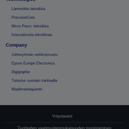
Lämmötön tekniikka
PrecisionCore
Micro Piezo -tekniikka
Innovatiivista tekniikkaa
Company
Johtoryhmän verkkosivusto
Epson Europe Electronics
Digigraphie
Tulostus suoraan kankaalle
Maailmanlaajuinen
Yritystiedot
Tuotteiden vaatimustenmukaisuuden tunnistaminen