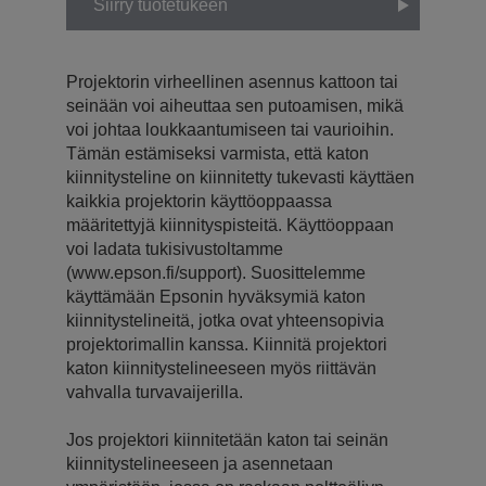
Siirry tuotetukeen
Projektorin virheellinen asennus kattoon tai
seinään voi aiheuttaa sen putoamisen, mikä
voi johtaa loukkaantumiseen tai vaurioihin.
Tämän estämiseksi varmista, että katon
kiinnitysteline on kiinnitetty tukevasti käyttäen
kaikkia projektorin käyttöoppaassa
määritettyjä kiinnityspisteitä. Käyttöoppaan
voi ladata tukisivustoltamme
(www.epson.fi/support). Suosittelemme
käyttämään Epsonin hyväksymiä katon
kiinnitystelineitä, jotka ovat yhteensopivia
projektorimallin kanssa. Kiinnitä projektori
katon kiinnitystelineeseen myös riittävän
vahvalla turvavaijerilla.
Jos projektori kiinnitetään katon tai seinän
kiinnitystelineeseen ja asennetaan