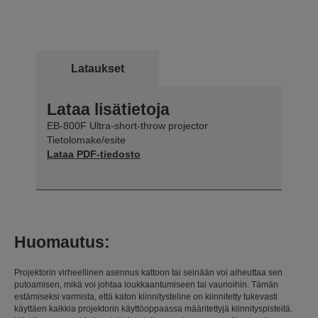
Lataukset
Lataa lisätietoja
EB-800F Ultra-short-throw projector
Tietolomake/esite
Lataa PDF-tiedosto
Huomautus:
Projektorin virheellinen asennus kattoon tai seinään voi aiheuttaa sen
putoamisen, mikä voi johtaa loukkaantumiseen tai vaurioihin. Tämän
estämiseksi varmista, että katon kiinnitysteline on kiinnitetty tukevasti
käyttäen kaikkia projektorin käyttöoppaassa määritettyjä kiinnityspisteitä.