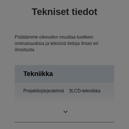
Tekniset tiedot
Pidätämme oikeuden muuttaa tuotteen
ominaisuuksia ja teknisiä tietoja ilman eri
ilmoitusta
Tekniikka
Projektiojärjestelmä
3LCD-tekniikka
0,62 tuumaa – C2
LCD-paneeli
Fine