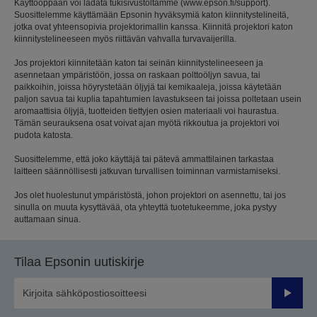
Käyttöoppaan voi ladata tukisivustoltamme (www.epson.fi/support).
Suosittelemme käyttämään Epsonin hyväksymiä katon kiinnitystelineitä,
jotka ovat yhteensopivia projektorimallin kanssa. Kiinnitä projektori katon
kiinnitystelineeseen myös riittävän vahvalla turvavaijerilla.
Jos projektori kiinnitetään katon tai seinän kiinnitystelineeseen ja
asennetaan ympäristöön, jossa on raskaan polttoöljyn savua, tai
paikkoihin, joissa höyrystetään öljyjä tai kemikaaleja, joissa käytetään
paljon savua tai kuplia tapahtumien lavastukseen tai joissa poltetaan usein
aromaattisia öljyjä, tuotteiden tiettyjen osien materiaali voi haurastua.
Tämän seurauksena osat voivat ajan myötä rikkoutua ja projektori voi
pudota katosta.
Suosittelemme, että joko käyttäjä tai pätevä ammattilainen tarkastaa
laitteen säännöllisesti jatkuvan turvallisen toiminnan varmistamiseksi.
Jos olet huolestunut ympäristöstä, johon projektori on asennettu, tai jos
sinulla on muuta kysyttävää, ota yhteyttä tuotetukeemme, joka pystyy
auttamaan sinua.
Tilaa Epsonin uutiskirje
Lähetä