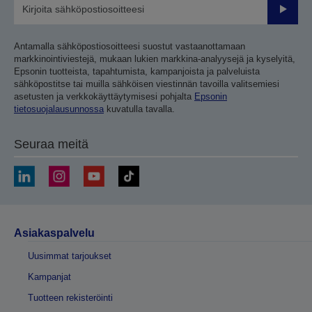
Lähetä
Antamalla sähköpostiosoitteesi suostut vastaanottamaan
markkinointiviestejä, mukaan lukien markkina-analyysejä ja kyselyitä,
Epsonin tuotteista, tapahtumista, kampanjoista ja palveluista
sähköpostitse tai muilla sähköisen viestinnän tavoilla valitsemiesi
asetusten ja verkkokäyttäytymisesi pohjalta
Epsonin
tietosuojalausunnossa
kuvatulla tavalla.
Seuraa meitä
Asiakaspalvelu
Uusimmat tarjoukset
Kampanjat
Tuotteen rekisteröinti