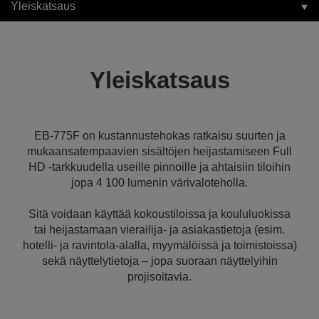
Yleiskatsaus
Yleiskatsaus
EB-775F on kustannustehokas ratkaisu suurten ja
mukaansatempaavien sisältöjen heijastamiseen Full
HD -tarkkuudella useille pinnoille ja ahtaisiin tiloihin
jopa 4 100 lumenin värivaloteholla.
Sitä voidaan käyttää kokoustiloissa ja koululuokissa
tai heijastamaan vierailija- ja asiakastietoja (esim.
hotelli- ja ravintola-alalla, myymälöissä ja toimistoissa)
sekä näyttelytietoja – jopa suoraan näyttelyihin
projisoitavia.