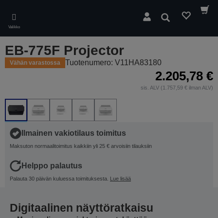
Skip
to
Hae
main
Valikko
content
EB-775F Projector
Tuotenumero: V11HA83180
Vähän varastossa
2.205,78 €
sis. ALV (1.757,59 € ilman ALV)
Ilmainen vakiotilaus toimitus
Maksuton normaalitoimitus kaikkiin yli 25 € arvoisiin tilauksiin
Helppo palautus
Palauta 30 päivän kuluessa toimituksesta.
Lue lisää
Digitaalinen näyttöratkaisu