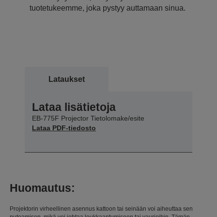
tuotetukeemme, joka pystyy auttamaan sinua.
Lataukset
Lataa lisätietoja
EB-775F Projector Tietolomake/esite
Lataa PDF-tiedosto
Huomautus:
Projektorin virheellinen asennus kattoon tai seinään voi aiheuttaa sen
putoamisen, mikä voi johtaa loukkaantumiseen tai vaurioihin. Tämän