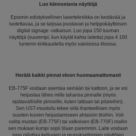
Luo kiinnostavia näyttöjä
Epsonin edistyksellinen lasertekniikka on kestävää ja
luotettavaa, ja se tarjoaa joustavan ja helppokäyttöisen
digital signage -ratkaisun. Luo jopa 150 tuuman
näyttöjä (suurempi, kun käytät kahta laitetta) jopa 4 100
lumenin kirkkaudella myös valoisissa tiloissa.
Herätä kaikki pinnat eloon huomaamattomasti
EB-775F voidaan asentaa seinään tai kattoon, ja se voi
heijastaa lähes mille tahansa pinnalle (myös
epätavallisille pinnoille, kuten lattiaan tai pilareihin).
Sen UST-muotoilu tekee siitä ihanteellisen myös
suurten kuvien heijastamiseen ahtaisiin tiloihin. Voit
valita mustan (EB-775F) tai valkoisen (EB-770F) mallin
sen mukaan kumpi sopii tilaan paremmin. Laite voidaan
jopa piilottaa kelluvien ja reunuksettomien näyttöjen