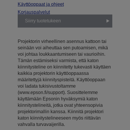
Käyttöoppaat ja ohjeet
Korjauspalvelut
Siirry tuotetukeen
Projektorin virheellinen asennus kattoon tai
seinään voi aiheuttaa sen putoamisen, mikä
voi johtaa loukkaantumiseen tai vaurioihin.
Tämän estämiseksi varmista, että katon
kiinnitysteline on kiinnitetty tukevasti käyttäen
kaikkia projektorin käyttöoppaassa
määritettyjä kiinnityspisteitä. Käyttöoppaan
voi ladata tukisivustoltamme
(www.epson.fi/support). Suosittelemme
käyttämään Epsonin hyväksymiä katon
kiinnitystelineitä, jotka ovat yhteensopivia
projektorimallin kanssa. Kiinnitä projektori
katon kiinnitystelineeseen myös riittävän
vahvalla turvavaijerilla.