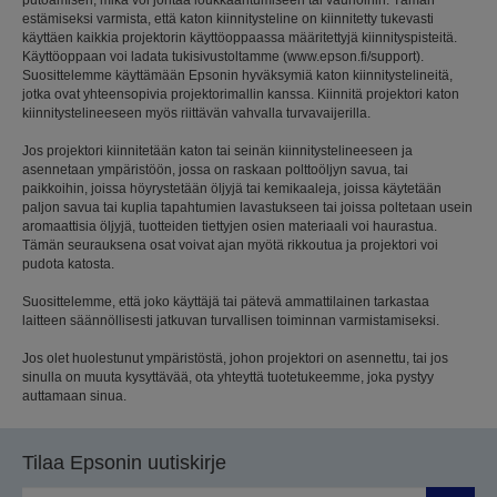
estämiseksi varmista, että katon kiinnitysteline on kiinnitetty tukevasti
käyttäen kaikkia projektorin käyttöoppaassa määritettyjä kiinnityspisteitä.
Käyttöoppaan voi ladata tukisivustoltamme (www.epson.fi/support).
Suosittelemme käyttämään Epsonin hyväksymiä katon kiinnitystelineitä,
jotka ovat yhteensopivia projektorimallin kanssa. Kiinnitä projektori katon
kiinnitystelineeseen myös riittävän vahvalla turvavaijerilla.
Jos projektori kiinnitetään katon tai seinän kiinnitystelineeseen ja
asennetaan ympäristöön, jossa on raskaan polttoöljyn savua, tai
paikkoihin, joissa höyrystetään öljyjä tai kemikaaleja, joissa käytetään
paljon savua tai kuplia tapahtumien lavastukseen tai joissa poltetaan usein
aromaattisia öljyjä, tuotteiden tiettyjen osien materiaali voi haurastua.
Tämän seurauksena osat voivat ajan myötä rikkoutua ja projektori voi
pudota katosta.
Suosittelemme, että joko käyttäjä tai pätevä ammattilainen tarkastaa
laitteen säännöllisesti jatkuvan turvallisen toiminnan varmistamiseksi.
Jos olet huolestunut ympäristöstä, johon projektori on asennettu, tai jos
sinulla on muuta kysyttävää, ota yhteyttä tuotetukeemme, joka pystyy
auttamaan sinua.
Tilaa Epsonin uutiskirje