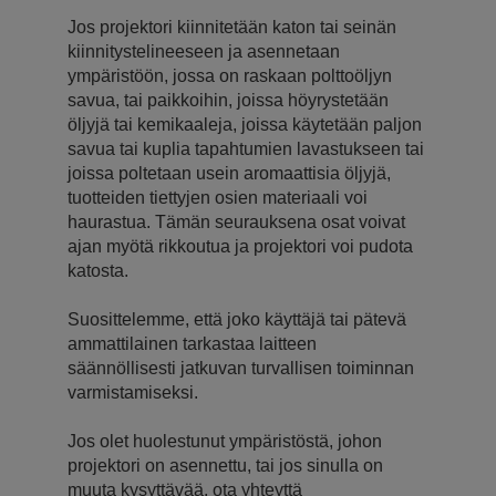
Jos projektori kiinnitetään katon tai seinän
kiinnitystelineeseen ja asennetaan
ympäristöön, jossa on raskaan polttoöljyn
savua, tai paikkoihin, joissa höyrystetään
öljyjä tai kemikaaleja, joissa käytetään paljon
savua tai kuplia tapahtumien lavastukseen tai
joissa poltetaan usein aromaattisia öljyjä,
tuotteiden tiettyjen osien materiaali voi
haurastua. Tämän seurauksena osat voivat
ajan myötä rikkoutua ja projektori voi pudota
katosta.
Suosittelemme, että joko käyttäjä tai pätevä
ammattilainen tarkastaa laitteen
säännöllisesti jatkuvan turvallisen toiminnan
varmistamiseksi.
Jos olet huolestunut ympäristöstä, johon
projektori on asennettu, tai jos sinulla on
muuta kysyttävää, ota yhteyttä