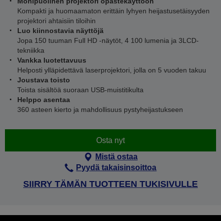
Monipuolinen projektori opastekäyttöön
Kompakti ja huomaamaton erittäin lyhyen heijastusetäisyyden
projektori ahtaisiin tiloihin
Luo kiinnostavia näyttöjä
Jopa 150 tuuman Full HD -näytöt, 4 100 lumenia ja 3LCD-
tekniikka
Vankka luotettavuus
Helposti ylläpidettävä laserprojektori, jolla on 5 vuoden takuu
Joustava toisto
Toista sisältöä suoraan USB-muistitikulta
Helppo asentaa
360 asteen kierto ja mahdollisuus pystyheijastukseen
Osta nyt
Mistä ostaa
Pyydä takaisinsoittoa
SIIRRY TÄMÄN TUOTTEEN TUKISIVULLE