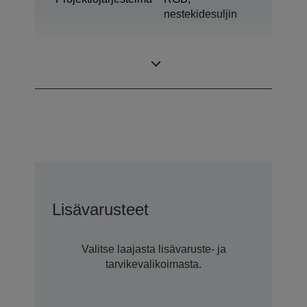
nestekidesuljin
0,61 tuumaa – C2
LCD-paneeli
Fine
Lisävarusteet
Valitse laajasta lisävaruste- ja
tarvikevalikoimasta.