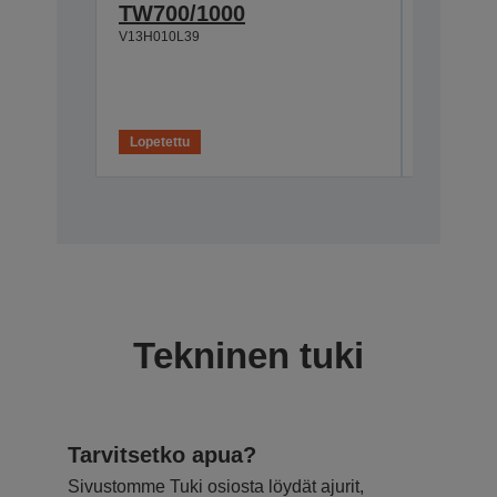
TW700/1000
Mobile
V13H010L39
V12H002S
Loppu va
Lopetettu
Tekninen tuki
Tarvitsetko apua?
Sivustomme Tuki osiosta löydät ajurit,