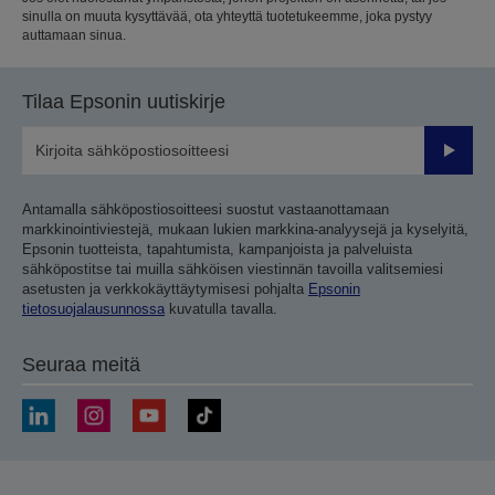
sinulla on muuta kysyttävää, ota yhteyttä tuotetukeemme, joka pystyy
auttamaan sinua.
Tilaa Epsonin uutiskirje
Lähetä
Antamalla sähköpostiosoitteesi suostut vastaanottamaan
markkinointiviestejä, mukaan lukien markkina-analyysejä ja kyselyitä,
Epsonin tuotteista, tapahtumista, kampanjoista ja palveluista
sähköpostitse tai muilla sähköisen viestinnän tavoilla valitsemiesi
asetusten ja verkkokäyttäytymisesi pohjalta
Epsonin
tietosuojalausunnossa
kuvatulla tavalla.
Seuraa meitä