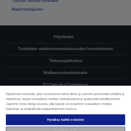
Tulostus suoraan kankaalle
Maailmanlaajuinen
Yritystiedot
Tuotteiden vaatimustenmukaisuuden tunnistaminen
Tietosuojailmoitus
Malliperuuttamislomake
EU Data Act Compliance
Käytämme evästeitä, jotta sivustomme toimii oikein ja voimme personoida sisältöä ja
Ota meihin yhteyttä omista tiedoistasi
mainoksia, tarjota sosiaalisen median ominaisuuksia ja analysoida tietoliikennettä.
Jaamme myös tietoja tavasta, jolla käytät sivustoamme sosiaalisen median,
Tietoa evästeistä
mainonta- ja analytiikkakumppaneidemme kanssa.
Hyväksy kaikki evästeet
Epson on sitoutunut saavutettavuuteen