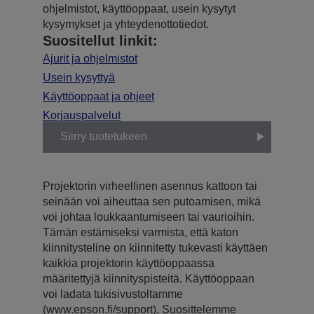
ohjelmistot, käyttöoppaat, usein kysytyt
kysymykset ja yhteydenottotiedot.
Suositellut linkit:
Ajurit ja ohjelmistot
Usein kysyttyä
Käyttöoppaat ja ohjeet
Korjauspalvelut
Siirry tuotetukeen
Projektorin virheellinen asennus kattoon tai
seinään voi aiheuttaa sen putoamisen, mikä
voi johtaa loukkaantumiseen tai vaurioihin.
Tämän estämiseksi varmista, että katon
kiinnitysteline on kiinnitetty tukevasti käyttäen
kaikkia projektorin käyttöoppaassa
määritettyjä kiinnityspisteitä. Käyttöoppaan
voi ladata tukisivustoltamme
(www.epson.fi/support). Suosittelemme