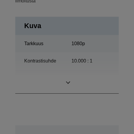
ilmoitusta
Kuva
Tarkkuus
1080p
Kontrastisuhde
10.000 : 1
ETORL, 170 W,
Lamppu
3.000 h Käyttöikä