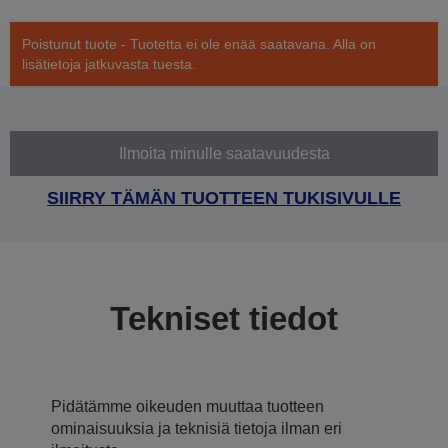
Poistunut tuote - Tuotetta ei ole enää saatavana. Alla on
lisätietoja jatkuvasta tuesta.
Ilmoita minulle saatavuudesta
SIIRRY TÄMÄN TUOTTEEN TUKISIVULLE
Tekniset tiedot
Pidätämme oikeuden muuttaa tuotteen
ominaisuuksia ja teknisiä tietoja ilman eri