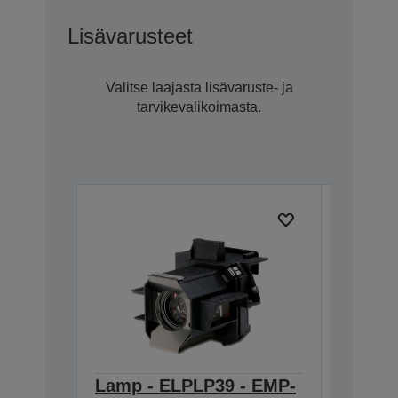
Lisävarusteet
Valitse laajasta lisävaruste- ja
tarvikevalikoimasta.
Lamp - ELPLP39 - EMP-
Screen