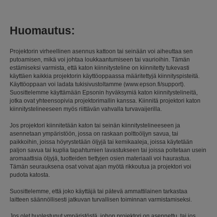
Huomautus:
Projektorin virheellinen asennus kattoon tai seinään voi aiheuttaa sen
putoamisen, mikä voi johtaa loukkaantumiseen tai vaurioihin. Tämän
estämiseksi varmista, että katon kiinnitysteline on kiinnitetty tukevasti
käyttäen kaikkia projektorin käyttöoppaassa määritettyjä kiinnityspisteitä.
Käyttöoppaan voi ladata tukisivustoltamme (www.epson.fi/support).
Suosittelemme käyttämään Epsonin hyväksymiä katon kiinnitystelineitä,
jotka ovat yhteensopivia projektorimallin kanssa. Kiinnitä projektori katon
kiinnitystelineeseen myös riittävän vahvalla turvavaijerilla.
Jos projektori kiinnitetään katon tai seinän kiinnitystelineeseen ja
asennetaan ympäristöön, jossa on raskaan polttoöljyn savua, tai
paikkoihin, joissa höyrystetään öljyjä tai kemikaaleja, joissa käytetään
paljon savua tai kuplia tapahtumien lavastukseen tai joissa poltetaan usein
aromaattisia öljyjä, tuotteiden tiettyjen osien materiaali voi haurastua.
Tämän seurauksena osat voivat ajan myötä rikkoutua ja projektori voi
pudota katosta.
Suosittelemme, että joko käyttäjä tai pätevä ammattilainen tarkastaa
laitteen säännöllisesti jatkuvan turvallisen toiminnan varmistamiseksi.
Jos olet huolestunut ympäristöstä, johon projektori on asennettu, tai jos