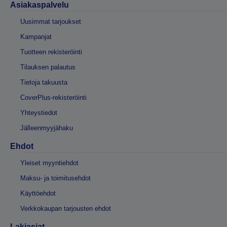
Asiakaspalvelu
Uusimmat tarjoukset
Kampanjat
Tuotteen rekisteröinti
Tilauksen palautus
Tietoja takuusta
CoverPlus-rekisteröinti
Yhteystiedot
Jälleenmyyjähaku
Ehdot
Yleiset myyntiehdot
Maksu- ja toimitusehdot
Käyttöehdot
Verkkokaupan tarjousten ehdot
Lakiasiat