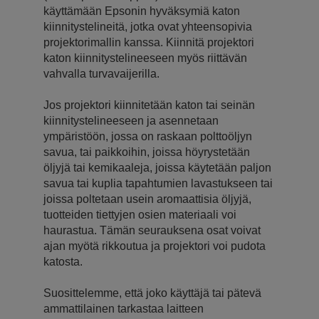
käyttämään Epsonin hyväksymiä katon
kiinnitystelineitä, jotka ovat yhteensopivia
projektorimallin kanssa. Kiinnitä projektori
katon kiinnitystelineeseen myös riittävän
vahvalla turvavaijerilla.
Jos projektori kiinnitetään katon tai seinän
kiinnitystelineeseen ja asennetaan
ympäristöön, jossa on raskaan polttoöljyn
savua, tai paikkoihin, joissa höyrystetään
öljyjä tai kemikaaleja, joissa käytetään paljon
savua tai kuplia tapahtumien lavastukseen tai
joissa poltetaan usein aromaattisia öljyjä,
tuotteiden tiettyjen osien materiaali voi
haurastua. Tämän seurauksena osat voivat
ajan myötä rikkoutua ja projektori voi pudota
katosta.
Suosittelemme, että joko käyttäjä tai pätevä
ammattilainen tarkastaa laitteen