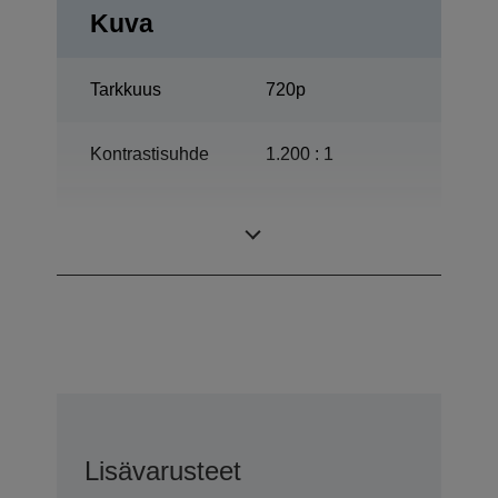
Kuva
Tarkkuus
720p
Kontrastisuhde
1.200 : 1
200 W, 3.000 h
Lamppu
Käyttöikä
Lisävarusteet