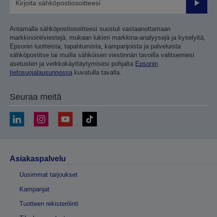
Lähetä
Antamalla sähköpostiosoitteesi suostut vastaanottamaan
markkinointiviestejä, mukaan lukien markkina-analyysejä ja kyselyitä,
Epsonin tuotteista, tapahtumista, kampanjoista ja palveluista
sähköpostitse tai muilla sähköisen viestinnän tavoilla valitsemiesi
asetusten ja verkkokäyttäytymisesi pohjalta
Epsonin
tietosuojalausunnossa
kuvatulla tavalla.
Seuraa meitä
Asiakaspalvelu
Uusimmat tarjoukset
Kampanjat
Tuotteen rekisteröinti