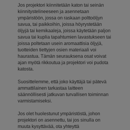
Jos projektori kiinnitetään katon tai seinän
kiinnitystelineeseen ja asennetaan
ympäristöön, jossa on raskaan polttoöljyn
savua, tai paikkoihin, joissa höyrystetään
öljyjä tai kemikaaleja, joissa käytetään paljon
savua tai kuplia tapahtumien lavastukseen tai
joissa poltetaan usein aromaattisia öljyjä,
tuotteiden tiettyjen osien materiaali voi
haurastua. Tämän seurauksena osat voivat
ajan myötä rikkoutua ja projektori voi pudota
katosta.
Suosittelemme, että joko käyttäjä tai pätevä
ammattilainen tarkastaa laitteen
säännöllisesti jatkuvan turvallisen toiminnan
varmistamiseksi.
Jos olet huolestunut ympäristöstä, johon
projektori on asennettu, tai jos sinulla on
muuta kysyttävää, ota yhteyttä