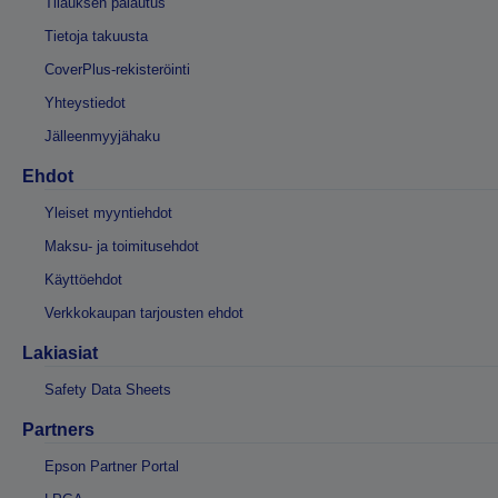
Tilauksen palautus
Tietoja takuusta
CoverPlus-rekisteröinti
Yhteystiedot
Jälleenmyyjähaku
Ehdot
Yleiset myyntiehdot
Maksu- ja toimitusehdot
Käyttöehdot
Verkkokaupan tarjousten ehdot
Lakiasiat
Safety Data Sheets
Partners
Epson Partner Portal