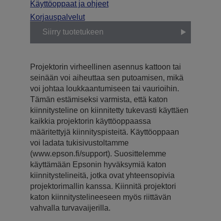
Käyttöoppaat ja ohjeet
Korjauspalvelut
Siirry tuotetukeen
Projektorin virheellinen asennus kattoon tai
seinään voi aiheuttaa sen putoamisen, mikä
voi johtaa loukkaantumiseen tai vaurioihin.
Tämän estämiseksi varmista, että katon
kiinnitysteline on kiinnitetty tukevasti käyttäen
kaikkia projektorin käyttöoppaassa
määritettyjä kiinnityspisteitä. Käyttöoppaan
voi ladata tukisivustoltamme
(www.epson.fi/support). Suosittelemme
käyttämään Epsonin hyväksymiä katon
kiinnitystelineitä, jotka ovat yhteensopivia
projektorimallin kanssa. Kiinnitä projektori
katon kiinnitystelineeseen myös riittävän
vahvalla turvavaijerilla.