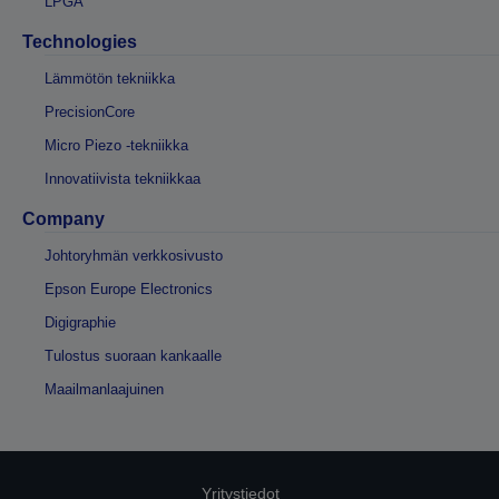
LPGA
Technologies
Lämmötön tekniikka
PrecisionCore
Micro Piezo -tekniikka
Innovatiivista tekniikkaa
Company
Johtoryhmän verkkosivusto
Epson Europe Electronics
Digigraphie
Tulostus suoraan kankaalle
Maailmanlaajuinen
Yritystiedot