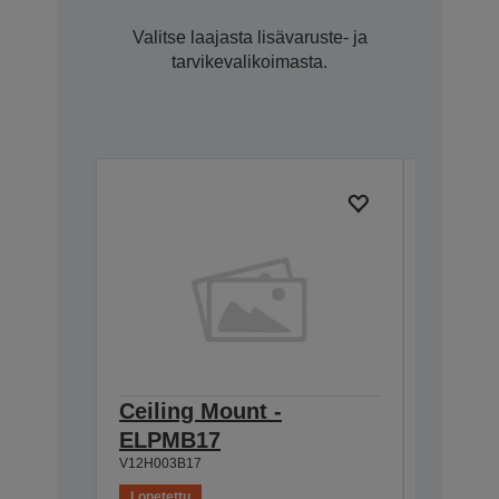
Valitse laajasta lisävaruste- ja
tarvikevalikoimasta.
Ceiling Mount -
Lamp -
ELPMB17
TW200
V12H003B17
V13H010L
Lopetettu
Lopetettu