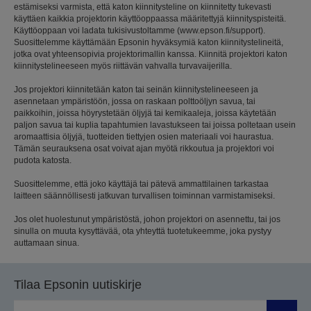
estämiseksi varmista, että katon kiinnitysteline on kiinnitetty tukevasti
käyttäen kaikkia projektorin käyttöoppaassa määritettyjä kiinnityspisteitä.
Käyttöoppaan voi ladata tukisivustoltamme (www.epson.fi/support).
Suosittelemme käyttämään Epsonin hyväksymiä katon kiinnitystelineitä,
jotka ovat yhteensopivia projektorimallin kanssa. Kiinnitä projektori katon
kiinnitystelineeseen myös riittävän vahvalla turvavaijerilla.
Jos projektori kiinnitetään katon tai seinän kiinnitystelineeseen ja
asennetaan ympäristöön, jossa on raskaan polttoöljyn savua, tai
paikkoihin, joissa höyrystetään öljyjä tai kemikaaleja, joissa käytetään
paljon savua tai kuplia tapahtumien lavastukseen tai joissa poltetaan usein
aromaattisia öljyjä, tuotteiden tiettyjen osien materiaali voi haurastua.
Tämän seurauksena osat voivat ajan myötä rikkoutua ja projektori voi
pudota katosta.
Suosittelemme, että joko käyttäjä tai pätevä ammattilainen tarkastaa
laitteen säännöllisesti jatkuvan turvallisen toiminnan varmistamiseksi.
Jos olet huolestunut ympäristöstä, johon projektori on asennettu, tai jos
sinulla on muuta kysyttävää, ota yhteyttä tuotetukeemme, joka pystyy
auttamaan sinua.
Tilaa Epsonin uutiskirje