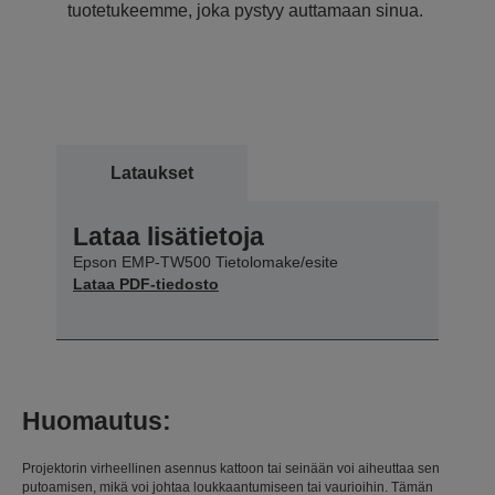
tuotetukeemme, joka pystyy auttamaan sinua.
Lataukset
Lataa lisätietoja
Epson EMP-TW500 Tietolomake/esite
Lataa PDF-tiedosto
Huomautus:
Projektorin virheellinen asennus kattoon tai seinään voi aiheuttaa sen
putoamisen, mikä voi johtaa loukkaantumiseen tai vaurioihin. Tämän