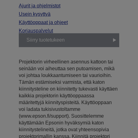
Ajurit ja ohjelmistot
Usein kysyttyä
Käyttöoppaat ja ohjeet
Korjauspalvelut
Siirry tuotetukeen
Projektorin virheellinen asennus kattoon tai
seinään voi aiheuttaa sen putoamisen, mikä
voi johtaa loukkaantumiseen tai vaurioihin.
Tämän estämiseksi varmista, että katon
kiinnitysteline on kiinnitetty tukevasti käyttäen
kaikkia projektorin käyttöoppaassa
määritettyjä kiinnityspisteitä. Käyttöoppaan
voi ladata tukisivustoltamme
(www.epson.fi/support). Suosittelemme
käyttämään Epsonin hyväksymiä katon
kiinnitystelineitä, jotka ovat yhteensopivia
projektorimallin kanssa. Kiinnitä projektori