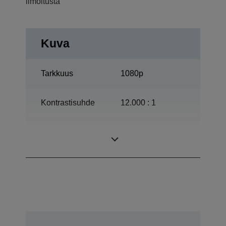
ilmoitusta
Kuva
Tarkkuus
1080p
Kontrastisuhde
12.000 : 1
ETORL, 170 W,
Lamppu
3.000 h Käyttöikä