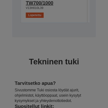
TW700/1000
600M
V13H010L39
V12H003P
Lopetettu
Lopetettu
Tekninen tuki
Tarvitsetko apua?
Sivustomme Tuki osiosta löydät ajurit,
ohjelmistot, käyttöoppaat, usein kysytyt
kysymykset ja yhteydenottotiedot.
Suositellut linkit: