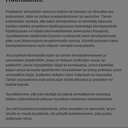
Projektorin virheellinen asennus kattoon tai seinään voi aiheuttaa sen
putoamisen, mikä voi johtaa loukkaantumiseen tai vaurioihin. Tämän
estämiseksi varmista, että katon kiinnitysteline on kiinnitetty tukevasti
käyttäen kaikkia projektorin käyttöoppaassa määritettyjä kiinnityspisteitä.
Käyttöoppaan voi ladata tukisivustoltamme (www.epson.fi/support).
Suosittelemme käyttämään Epsonin hyväksymiä katon kiinnitystelineitä,
jotka ovat yhteensopivia projektorimallin kanssa. Kiinnitä projektori katon
kiinnitystelineeseen myös riittävän vahvalla turvavaijerilla.
Jos projektori kiinnitetään katon tai seinän kiinnitystelineeseen ja
asennetaan ympäristöön, jossa on raskaan polttoöljyn savua, tai
paikkoihin, joissa höyrystetään öljyjä tai kemikaaleja, joissa käytetään
paljon savua tai kuplia tapahtumien lavastukseen tai joissa poltetaan usein
aromaattisia öljyjä, tuotteiden tiettyjen osien materiaali voi haurastua.
Tämän seurauksena osat voivat ajan myötä rikkoutua ja projektori voi
pudota katosta.
Suosittelemme, että joko käyttäjä tai pätevä ammattilainen tarkastaa
laitteen säännöllisesti jatkuvan turvallisen toiminnan varmistamiseksi.
Jos olet huolestunut ympäristöstä, johon projektori on asennettu, tai jos
sinulla on muuta kysyttävää, ota yhteyttä tuotetukeemme, joka pystyy
auttamaan sinua.