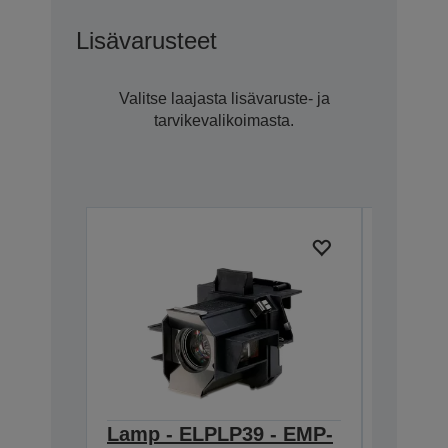
Lisävarusteet
Valitse laajasta lisävaruste- ja
tarvikevalikoimasta.
Lamp - ELPLP39 - EMP-
Ceilin