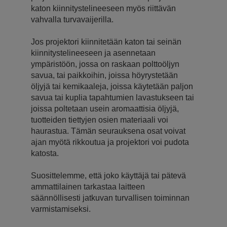
katon kiinnitystelineeseen myös riittävän
vahvalla turvavaijerilla.
Jos projektori kiinnitetään katon tai seinän
kiinnitystelineeseen ja asennetaan
ympäristöön, jossa on raskaan polttoöljyn
savua, tai paikkoihin, joissa höyrystetään
öljyjä tai kemikaaleja, joissa käytetään paljon
savua tai kuplia tapahtumien lavastukseen tai
joissa poltetaan usein aromaattisia öljyjä,
tuotteiden tiettyjen osien materiaali voi
haurastua. Tämän seurauksena osat voivat
ajan myötä rikkoutua ja projektori voi pudota
katosta.
Suosittelemme, että joko käyttäjä tai pätevä
ammattilainen tarkastaa laitteen
säännöllisesti jatkuvan turvallisen toiminnan
varmistamiseksi.