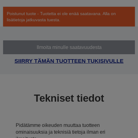
Poistunut tuote - Tuotetta ei ole enää saatavana. Alla on
lisätietoja jatkuvasta tuesta.
Ilmoita minulle saatavuudesta
SIIRRY TÄMÄN TUOTTEEN TUKISIVULLE
Tekniset tiedot
Pidätämme oikeuden muuttaa tuotteen
ominaisuuksia ja teknisiä tietoja ilman eri