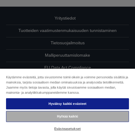
Yritystiedot
Tuotteiden vaatimustenmukaisuuden tunnistaminen
Tietosuojailmoitus
Malliperuuttamislomake
EU Data Act Compliance
Käytämme evästeitä, jotta sivustomme toimii oikein ja voimme personoida sisältöä ja
Ota meihin yhteyttä omista tiedoistasi
mainoksia, tarjota sosiaalisen median ominaisuuksia ja analysoida tietoliikennettä.
Jaamme myös tietoja tavasta, jolla käytät sivustoamme sosiaalisen median,
Tietoa evästeistä
mainonta- ja analytiikkakumppaneidemme kanssa.
Hyväksy kaikki evästeet
Epson on sitoutunut saavutettavuuteen
Hylkää kaikki
Copyright © 2026 Seiko Epson
Evästeasetukset