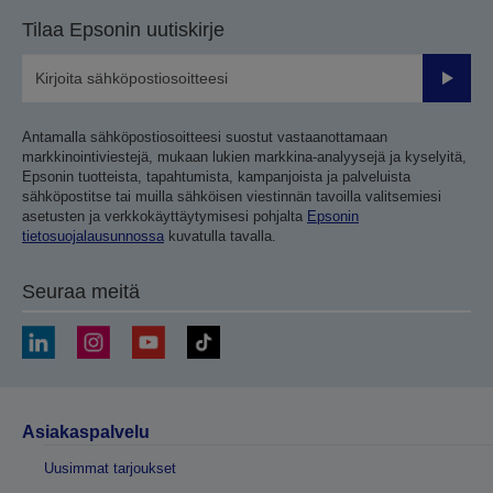
Tilaa Epsonin uutiskirje
Lähetä
Antamalla sähköpostiosoitteesi suostut vastaanottamaan
markkinointiviestejä, mukaan lukien markkina-analyysejä ja kyselyitä,
Epsonin tuotteista, tapahtumista, kampanjoista ja palveluista
sähköpostitse tai muilla sähköisen viestinnän tavoilla valitsemiesi
asetusten ja verkkokäyttäytymisesi pohjalta
Epsonin
tietosuojalausunnossa
kuvatulla tavalla.
Seuraa meitä
Asiakaspalvelu
Uusimmat tarjoukset