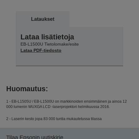
Lataukset
Lataa lisätietoja
EB-L1500U Tietolomake/esite
Lataa PDF-tiedosto
Huomautus:
1 - EB-L1505U / EB-L1500U on markkinoiden ensimmäinen ja ainoa 12
000 lumenin WUXGA LCD -laserprojektori helmikuussa 2016.
2 - Laserin kesto jopa 83 000 tuntia mukautetussa tilassa
Tilaa Epsonin uutiskirje