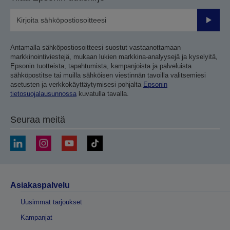
Lähetä
Antamalla sähköpostiosoitteesi suostut vastaanottamaan
markkinointiviestejä, mukaan lukien markkina-analyysejä ja kyselyitä,
Epsonin tuotteista, tapahtumista, kampanjoista ja palveluista
sähköpostitse tai muilla sähköisen viestinnän tavoilla valitsemiesi
asetusten ja verkkokäyttäytymisesi pohjalta
Epsonin
tietosuojalausunnossa
kuvatulla tavalla.
Seuraa meitä
Asiakaspalvelu
Uusimmat tarjoukset
Kampanjat