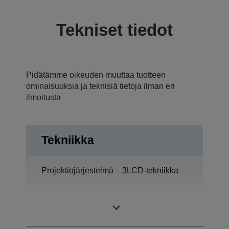
Tekniset tiedot
Pidätämme oikeuden muuttaa tuotteen
ominaisuuksia ja teknisiä tietoja ilman eri
ilmoitusta
Tekniikka
Projektiojärjestelmä
3LCD-tekniikka
1,03 tuumaa – C2
LCD-paneeli
Fine