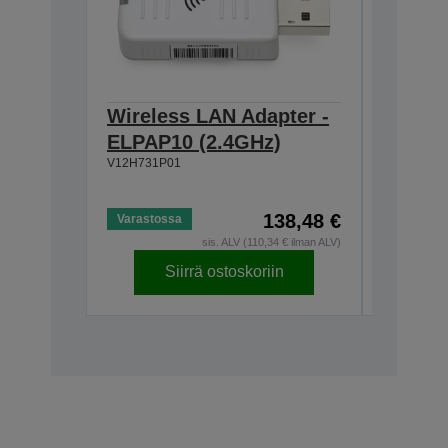
Wireless LAN Adapter -
Lens -
ELPAP10 (2.4GHz)
Short t
V12H731P01
EB-PU 
V12H004U
138,48 €
Varastossa
sis. ALV (110,34 € ilman ALV)
Siirrä ostoskoriin