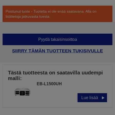
Poistunut tuote - Tuotetta ei ole enää saatavana. Alla on
lisätietoja jatkuvasta tuesta.
Pyydä takaisinsoittoa
SIIRRY TÄMÄN TUOTTEEN TUKISIVULLE
Tästä tuotteesta on saatavilla uudempi
malli:
EB-L1500UH
Lue lisää