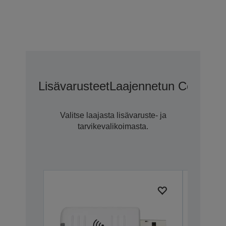
Lisävarusteet
Laajennetun CoverPlu
Valitse laajasta lisävaruste- ja
tarvikevalikoimasta.