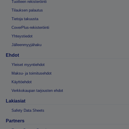
Tuotteen rekisteröinti
Tilauksen palautus
Tietoja takuusta
CoverPlus-rekisteröinti
Yhteystiedot
Jälleenmyyjähaku
Ehdot
Yleiset myyntiehdot
Maksu- ja toimitusehdot
Käyttöehdot
Verkkokaupan tarjousten ehdot
Lakiasiat
Safety Data Sheets
Partners