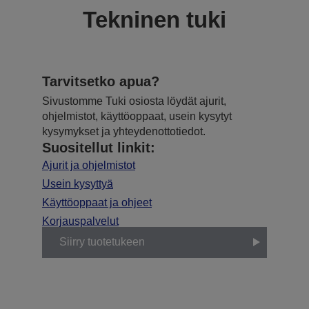
Tekninen tuki
Tarvitsetko apua?
Sivustomme Tuki osiosta löydät ajurit,
ohjelmistot, käyttöoppaat, usein kysytyt
kysymykset ja yhteydenottotiedot.
Suositellut linkit:
Ajurit ja ohjelmistot
Usein kysyttyä
Käyttöoppaat ja ohjeet
Korjauspalvelut
Siirry tuotetukeen