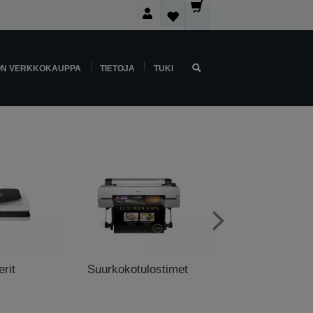
ON VERKKOKAUPPA
TIETOJA
TUKI
rit
Suurkokotulostimet
Myyntipistetulo