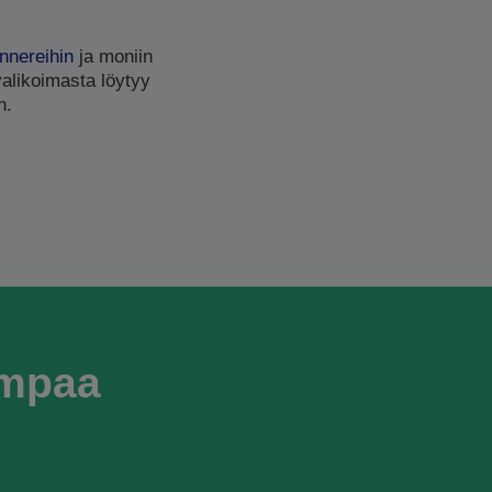
nnereihin
ja moniin
valikoimasta löytyy
n.
empaa