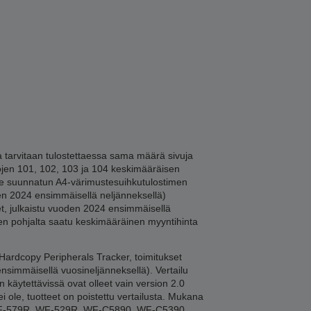
tarvitaan tulostettaessa sama määrä sivuja
lojen 101, 102, 103 ja 104 keskimääräisen
lle suunnatun A4-värimustesuihkutulostimen
en 2024 ensimmäisellä neljänneksellä)
et, julkaistu vuoden 2024 ensimmäisellä
jen pohjalta saatu keskimääräinen myyntihinta
 Hardcopy Peripherals Tracker, toimitukset
simmäisellä vuosineljänneksellä). Vertailu
käytettävissä ovat olleet vain version 2.0
i ole, tuotteet on poistettu vertailusta. Mukana
WF-579R, WF-529R, WF-C5890, WF-C5390.