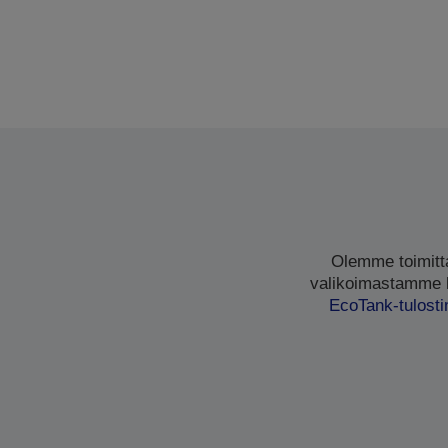
Olemme toimittan
valikoimastamme lö
EcoTank-tulost