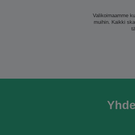
Valikoimaamme kuu
muihin. Kaikki ska
t
Yhde