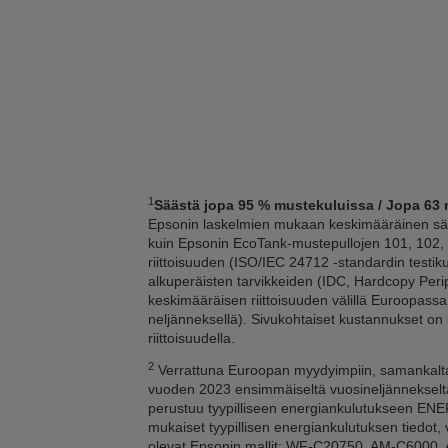
1
Säästä jopa 95 % mustekuluissa / Jopa 63 
Epsonin laskelmien mukaan keskimääräinen sääs
kuin Epsonin EcoTank-mustepullojen 101, 102, 1
riittoisuuden (ISO/IEC 24712 -standardin testi
alkuperäisten tarvikkeiden (IDC, Hardcopy Per
keskimääräisen riittoisuuden välillä Euroopass
neljänneksellä). Sivukohtaiset kustannukset on
riittoisuudella.
2
Verrattuna Euroopan myydyimpiin, samankaltaisi
vuoden 2023 ensimmäiseltä vuosineljännekseltä
perustuu tyypilliseen energiankulutukseen ENERG
mukaiset tyypillisen energiankulutuksen tiedot, v
olevat Epsonin mallit: WF-C20750, AM-C60