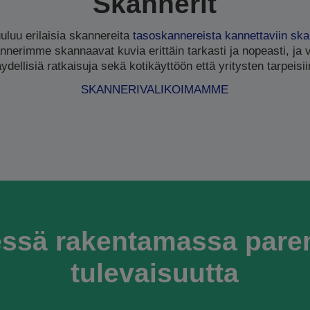
Skannerit
luu erilaisia skannereita
tasoskannereista
kannettaviin ska
nnerimme skannaavat kuvia erittäin tarkasti ja nopeasti, ja 
äydellisiä ratkaisuja sekä kotikäyttöön että yritysten tarpeisii
SKANNERIVALIKOIMAMME
ssä rakentamassa par
tulevaisuutta