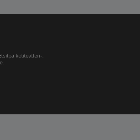
Etsitpä
kotiteatteri-
,
e.