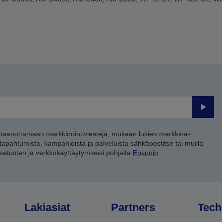
Lähet
staanottamaan markkinointiviestejä, mukaan lukien markkina-
 tapahtumista, kampanjoista ja palveluista sähköpostitse tai muilla
asetusten ja verkkokäyttäytymisesi pohjalta
Epsonin
Lakiasiat
Partners
Tech