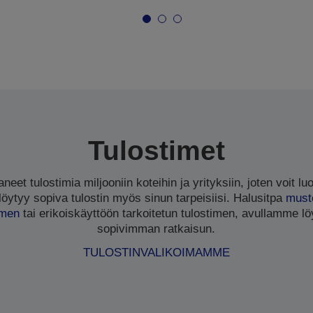
Tulostimet
eet tulostimia miljooniin koteihin ja yrityksiin, joten voit luo
ytyy sopiva tulostin myös sinun tarpeisiisi. Halusitpa
must
imen
tai erikoiskäyttöön tarkoitetun tulostimen, avullamme löy
sopivimman ratkaisun.
TULOSTINVALIKOIMAMME