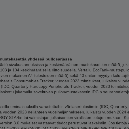
mustekasettia yhdessä pullosarjassa
tö sivukustannuksissa ja keskimääräinen mustekasettien määrä, joka 
03 ja 104 keskimääräisellä riittoisuudella. Vertailu EcoTank-mustepul
kuvion mukainen A4-tulosteiden määrä) sekä 40 eniten myydyn kuluttaji
ipherals Consumables Tracker, vuoden 2023 toimitukset, julkaistu vuod
a (IDC, Quarterly Hardcopy Peripherals Tracker, vuoden 2023 toimituks
 laskettu jakamalla soveltuvan pullon/mustekasetin IDC:n seurantatieto
lla ominaisuuksilla varustettuihin värilasertulostimiin (IDC, Quarterly
 vuoden 2023 neljänteen vuosineljännekseen, julkaistu vuoden 2024 en
Y STARin tai valmistajan julkaisemien virallisten tietojen mukaan. Kun 
ersion 3.0 mukaiset vastaavat tiedot perustuvat laskelmiin. Jos tietoja e
00, AM-C5000, AM-C4000, AM-C400, AM-C550, WF-879R, WF-C878R, 