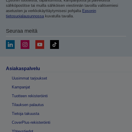
Epsonin tuotteista, tapahtumista, kampanjoista ja palveluista
sähköpostitse tai muilla sähköisen viestinnän tavoilla valitsemiesi
asetusten ja verkkokäyttäytymisesi pohjalta
Epsonin
tietosuojalausunnossa
kuvatulla tavalla.
Seuraa meitä
Asiakaspalvelu
Uusimmat tarjoukset
Kampanjat
Tuotteen rekisteröinti
Tilauksen palautus
Tietoja takuusta
CoverPlus-rekisteröinti
Yhteystiedot