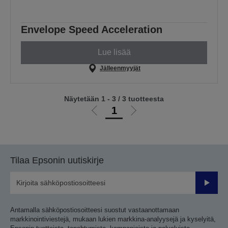
Envelope Speed Acceleration
Lue lisää
Jälleenmyyjät
Näytetään 1 - 3 / 3 tuotteesta
1
Siirry
Siirry
edelliselle
seuraavalle
sivulle
sivulle
Tilaa Epsonin uutiskirje
Lähetä
Antamalla sähköpostiosoitteesi suostut vastaanottamaan
markkinointiviestejä, mukaan lukien markkina-analyysejä ja kyselyitä,