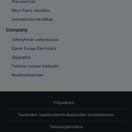
PrecisionCore
Micro Piezo -tekniikka
Innovatiivista tekniikkaa
Company
Johtoryhmän verkkosivusto
Epson Europe Electronics
Digigraphie
Tulostus suoraan kankaalle
Maailmanlaajuinen
Yritystiedot
Tuotteiden vaatimustenmukaisuuden tunnistaminen
Tietosuojailmoitus