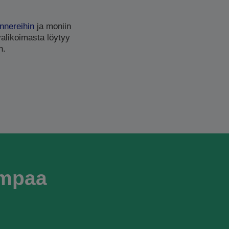
nnereihin
ja moniin
valikoimasta löytyy
n.
empaa