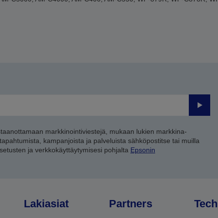
Lähet
staanottamaan markkinointiviestejä, mukaan lukien markkina-
 tapahtumista, kampanjoista ja palveluista sähköpostitse tai muilla
asetusten ja verkkokäyttäytymisesi pohjalta
Epsonin
Lakiasiat
Partners
Tech