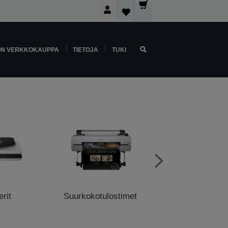
ON VERKKOKAUPPA
TIETOJA
TUKI
rit
Suurkokotulostimet
Myyntipistetulo