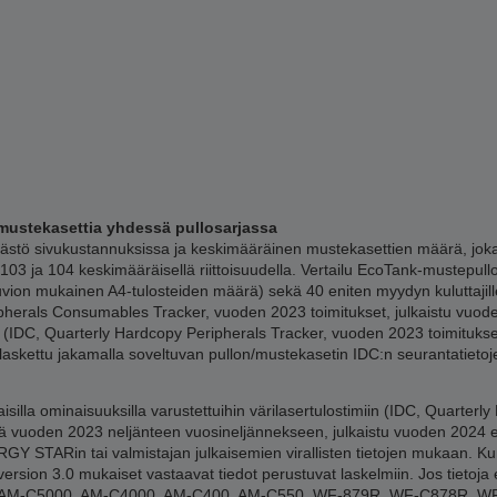
mustekasettia yhdessä pullosarjassa
tö sivukustannuksissa ja keskimääräinen mustekasettien määrä, joka 
03 ja 104 keskimääräisellä riittoisuudella. Vertailu EcoTank-mustepul
kuvion mukainen A4-tulosteiden määrä) sekä 40 eniten myydyn kuluttaji
ipherals Consumables Tracker, vuoden 2023 toimitukset, julkaistu vuod
a (IDC, Quarterly Hardcopy Peripherals Tracker, vuoden 2023 toimituks
 laskettu jakamalla soveltuvan pullon/mustekasetin IDC:n seurantatieto
lla ominaisuuksilla varustettuihin värilasertulostimiin (IDC, Quarterly
 vuoden 2023 neljänteen vuosineljännekseen, julkaistu vuoden 2024 en
Y STARin tai valmistajan julkaisemien virallisten tietojen mukaan. Kun 
ersion 3.0 mukaiset vastaavat tiedot perustuvat laskelmiin. Jos tietoja e
00, AM-C5000, AM-C4000, AM-C400, AM-C550, WF-879R, WF-C878R, 