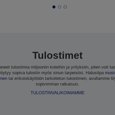
Tulostimet
eet tulostimia miljooniin koteihin ja yrityksiin, joten voit luo
ytyy sopiva tulostin myös sinun tarpeisiisi. Halusitpa
must
imen
tai erikoiskäyttöön tarkoitetun tulostimen, avullamme löy
sopivimman ratkaisun.
TULOSTINVALIKOIMAMME