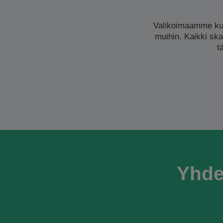
Valikoimaamme kuu
muihin. Kaikki ska
t
Yhde