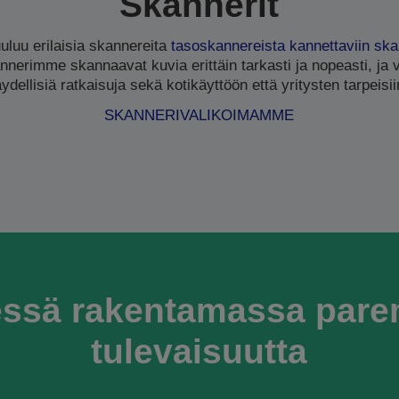
Skannerit
luu erilaisia skannereita
tasoskannereista
kannettaviin ska
nnerimme skannaavat kuvia erittäin tarkasti ja nopeasti, ja 
äydellisiä ratkaisuja sekä kotikäyttöön että yritysten tarpeisii
SKANNERIVALIKOIMAMME
ssä rakentamassa par
tulevaisuutta