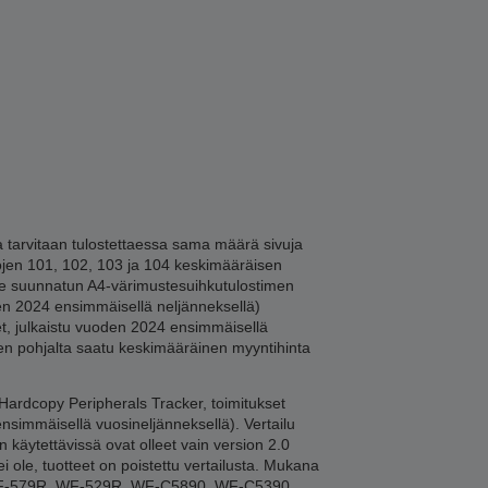
tarvitaan tulostettaessa sama määrä sivuja
lojen 101, 102, 103 ja 104 keskimääräisen
lle suunnatun A4-värimustesuihkutulostimen
en 2024 ensimmäisellä neljänneksellä)
et, julkaistu vuoden 2024 ensimmäisellä
jen pohjalta saatu keskimääräinen myyntihinta
 Hardcopy Peripherals Tracker, toimitukset
simmäisellä vuosineljänneksellä). Vertailu
käytettävissä ovat olleet vain version 2.0
i ole, tuotteet on poistettu vertailusta. Mukana
WF-579R, WF-529R, WF-C5890, WF-C5390.