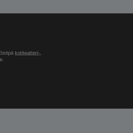
Etsitpä
kotiteatteri-
,
e.