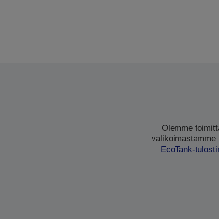
Olemme toimittan
valikoimastamme lö
EcoTank-tulost