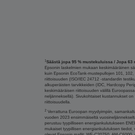
1
Säästä jopa 95 % mustekuluissa / Jopa 63 
Epsonin laskelmien mukaan keskimääräinen sääs
kuin Epsonin EcoTank-mustepullojen 101, 102, 1
riittoisuuden (ISO/IEC 24712 -standardin testi
alkuperäisten tarvikkeiden (IDC, Hardcopy Per
keskimääräisen riittoisuuden välillä Euroopass
neljänneksellä). Sivukohtaiset kustannukset on
riittoisuudella.
2
Verrattuna Euroopan myydyimpiin, samankaltaisi
vuoden 2023 ensimmäiseltä vuosineljännekseltä
perustuu tyypilliseen energiankulutukseen ENERG
mukaiset tyypillisen energiankulutuksen tiedot, v
olevat Epsonin mallit: WF-C20750, AM-C60