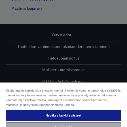
Maailmanlaajuinen
Yritystiedot
Tuotteiden vaatimustenmukaisuuden tunnistaminen
Tietosuojailmoitus
Malliperuuttamislomake
EU Data Act Compliance
Käytämme evästeitä, jotta sivustomme toimii oikein ja voimme personoida sisältöä ja
Ota meihin yhteyttä omista tiedoistasi
mainoksia, tarjota sosiaalisen median ominaisuuksia ja analysoida tietoliikennettä.
Jaamme myös tietoja tavasta, jolla käytät sivustoamme sosiaalisen median,
Tietoa evästeistä
mainonta- ja analytiikkakumppaneidemme kanssa.
Hyväksy kaikki evästeet
Epson on sitoutunut saavutettavuuteen