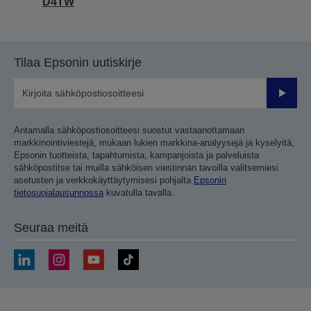
D4TW
Tilaa Epsonin uutiskirje
Lähetä
Antamalla sähköpostiosoitteesi suostut vastaanottamaan
markkinointiviestejä, mukaan lukien markkina-analyysejä ja kyselyitä,
Epsonin tuotteista, tapahtumista, kampanjoista ja palveluista
sähköpostitse tai muilla sähköisen viestinnän tavoilla valitsemiesi
asetusten ja verkkokäyttäytymisesi pohjalta
Epsonin
tietosuojalausunnossa
kuvatulla tavalla.
Seuraa meitä