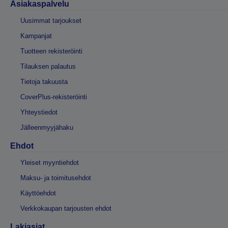
Asiakaspalvelu
Uusimmat tarjoukset
Kampanjat
Tuotteen rekisteröinti
Tilauksen palautus
Tietoja takuusta
CoverPlus-rekisteröinti
Yhteystiedot
Jälleenmyyjähaku
Ehdot
Yleiset myyntiehdot
Maksu- ja toimitusehdot
Käyttöehdot
Verkkokaupan tarjousten ehdot
Lakiasiat