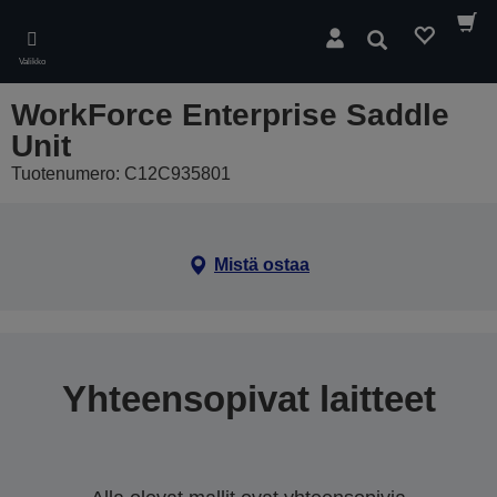
Skip
to
Hae
main
Valikko
content
WorkForce Enterprise Saddle
Unit
Tuotenumero: C12C935801
Mistä ostaa
Yhteensopivat laitteet