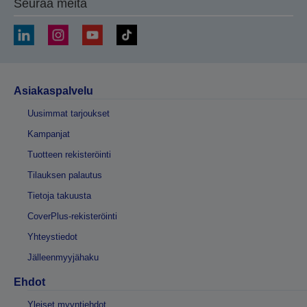
Seuraa meitä
Asiakaspalvelu
Uusimmat tarjoukset
Kampanjat
Tuotteen rekisteröinti
Tilauksen palautus
Tietoja takuusta
CoverPlus-rekisteröinti
Yhteystiedot
Jälleenmyyjähaku
Ehdot
Yleiset myyntiehdot