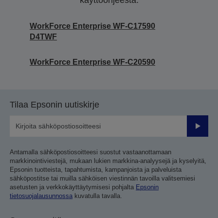
käyttöohjeesta.
WorkForce Enterprise WF-C17590
D4TWF
WorkForce Enterprise WF-C20590
Tilaa Epsonin uutiskirje
Lähetä
Antamalla sähköpostiosoitteesi suostut vastaanottamaan
markkinointiviestejä, mukaan lukien markkina-analyysejä ja kyselyitä,
Epsonin tuotteista, tapahtumista, kampanjoista ja palveluista
sähköpostitse tai muilla sähköisen viestinnän tavoilla valitsemiesi
asetusten ja verkkokäyttäytymisesi pohjalta
Epsonin
tietosuojalausunnossa
kuvatulla tavalla.