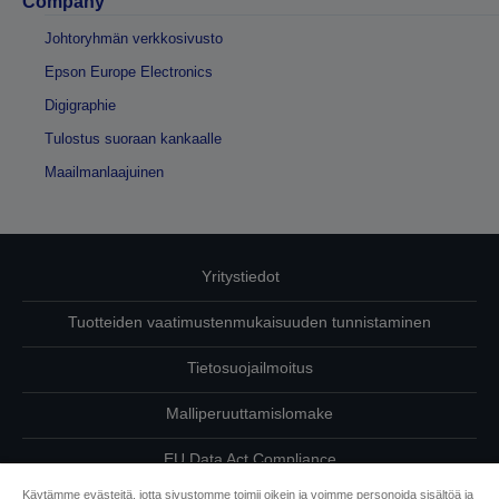
Company
Johtoryhmän verkkosivusto
Epson Europe Electronics
Digigraphie
Tulostus suoraan kankaalle
Maailmanlaajuinen
Yritystiedot
Tuotteiden vaatimustenmukaisuuden tunnistaminen
Tietosuojailmoitus
Malliperuuttamislomake
EU Data Act Compliance
Käytämme evästeitä, jotta sivustomme toimii oikein ja voimme personoida sisältöä ja