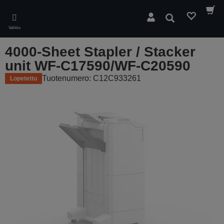
Skip
to
Hae
main
Valikko
content
4000-Sheet Stapler / Stacker
unit WF-C17590/WF-C20590
Tuotenumero: C12C933261
Lopetettu