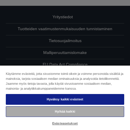
Yritystiedot
Tuotteiden vaatimustenmukaisuuden tunnistaminen
Tietosuojailmoitus
Malliperuuttamislomake
EU Data Act Compliance
Käytämme evästeitä, jotta sivustomme toimii oikein ja voimme personoida sisältöä ja
Ota meihin yhteyttä omista tiedoistasi
mainoksia, tarjota sosiaalisen median ominaisuuksia ja analysoida tietoliikennettä.
Jaamme myös tietoja tavasta, jolla käytät sivustoamme sosiaalisen median,
Tietoa evästeistä
mainonta- ja analytiikkakumppaneidemme kanssa.
Hyväksy kaikki evästeet
Epson on sitoutunut saavutettavuuteen
Hylkää kaikki
Copyright © 2026 Seiko Epson
Evästeasetukset