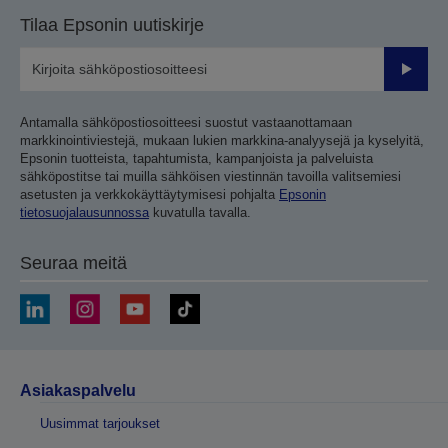
Tilaa Epsonin uutiskirje
Lähetä
Antamalla sähköpostiosoitteesi suostut vastaanottamaan
markkinointiviestejä, mukaan lukien markkina-analyysejä ja kyselyitä,
Epsonin tuotteista, tapahtumista, kampanjoista ja palveluista
sähköpostitse tai muilla sähköisen viestinnän tavoilla valitsemiesi
asetusten ja verkkokäyttäytymisesi pohjalta
Epsonin
tietosuojalausunnossa
kuvatulla tavalla.
Seuraa meitä
Asiakaspalvelu
Uusimmat tarjoukset