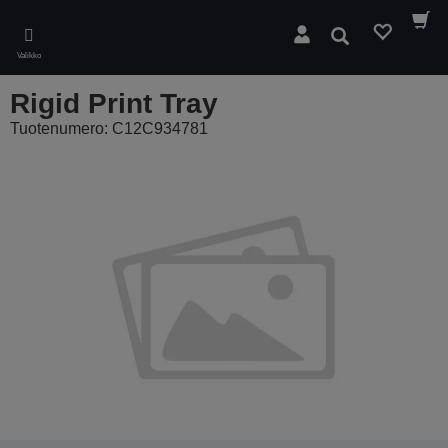
Skip
to
Hae
main
Valikko
content
Rigid Print Tray
Tuotenumero: C12C934781