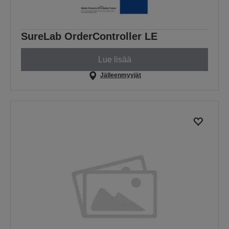
SureLab OrderController LE
Lue lisää
Jälleenmyyjät