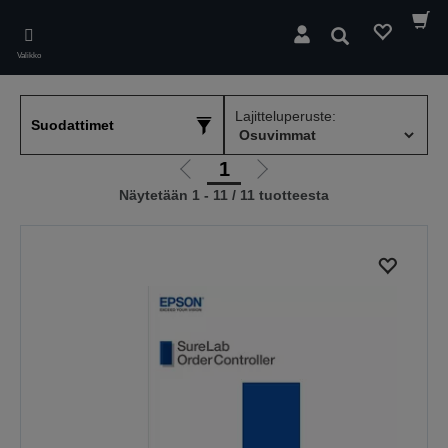
Skip
to
Hae
main
Valikko
content
Lajitteluperuste:
Suodattimet
1
Siirry
Siirry
Näytetään 1 - 11 / 11 tuotteesta
edelliselle
seuraavalle
sivulle
sivulle