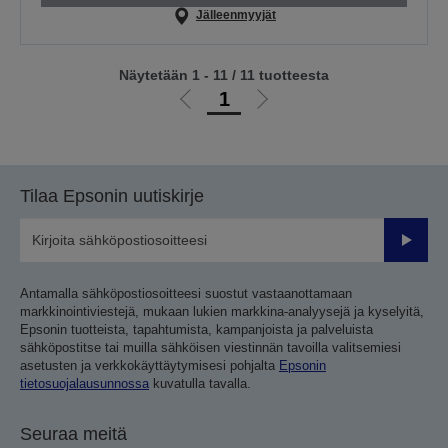
Jälleenmyyjät
Näytetään 1 - 11 / 11 tuotteesta
1
Siirry
Siirry
edelliselle
seuraavalle
sivulle
sivulle
Tilaa Epsonin uutiskirje
Lähetä
Antamalla sähköpostiosoitteesi suostut vastaanottamaan
markkinointiviestejä, mukaan lukien markkina-analyysejä ja kyselyitä,
Epsonin tuotteista, tapahtumista, kampanjoista ja palveluista
sähköpostitse tai muilla sähköisen viestinnän tavoilla valitsemiesi
asetusten ja verkkokäyttäytymisesi pohjalta
Epsonin
tietosuojalausunnossa
kuvatulla tavalla.
Seuraa meitä