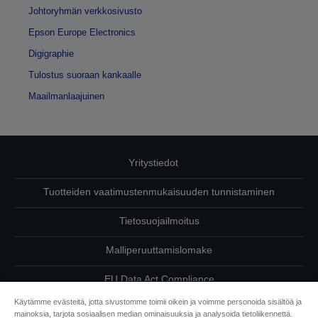
Johtoryhmän verkkosivusto
Epson Europe Electronics
Digigraphie
Tulostus suoraan kankaalle
Maailmanlaajuinen
Yritystiedot
Tuotteiden vaatimustenmukaisuuden tunnistaminen
Tietosuojailmoitus
Malliperuuttamislomake
EU Data Act Compliance
Käytämme evästeitä, jotta sivustomme toimii oikein ja voimme personoida sisältöä ja
Ota meihin yhteyttä omista tiedoistasi
mainoksia, tarjota sosiaalisen median ominaisuuksia ja analysoida tietoliikennettä.