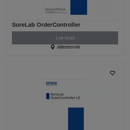
SureLab OrderController
Lue lisää
Jälleenmyyjät