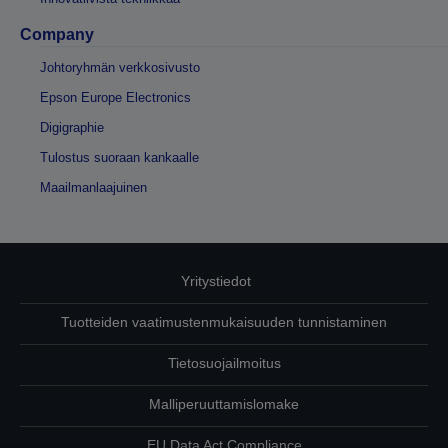
Company
Johtoryhmän verkkosivusto
Epson Europe Electronics
Digigraphie
Tulostus suoraan kankaalle
Maailmanlaajuinen
Yritystiedot
Tuotteiden vaatimustenmukaisuuden tunnistaminen
Tietosuojailmoitus
Malliperuuttamislomake
EU Data Act Compliance