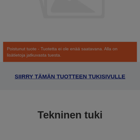
Poistunut tuote - Tuotetta ei ole enää saatavana. Alla on
lisätietoja jatkuvasta tuesta.
SIIRRY TÄMÄN TUOTTEEN TUKISIVULLE
Tekninen tuki