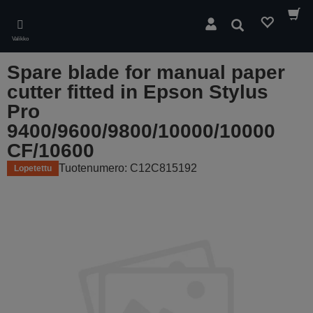
Skip
to
Hae
main
Valikko
content
Spare blade for manual paper
cutter fitted in Epson Stylus
Pro
9400/9600/9800/10000/10000
CF/10600
Tuotenumero: C12C815192
Lopetettu