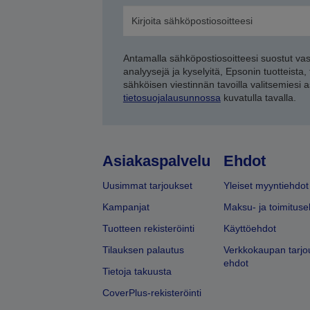
Antamalla sähköpostiosoitteesi suostut va
analyysejä ja kyselyitä, Epsonin tuotteista,
sähköisen viestinnän tavoilla valitsemiesi 
tietosuojalausunnossa
kuvatulla tavalla.
Asiakaspalvelu
Ehdot
Uusimmat tarjoukset
Yleiset myyntiehdot
Kampanjat
Maksu- ja toimituse
Tuotteen rekisteröinti
Käyttöehdot
Tilauksen palautus
Verkkokaupan tarjo
ehdot
Tietoja takuusta
CoverPlus-rekisteröinti