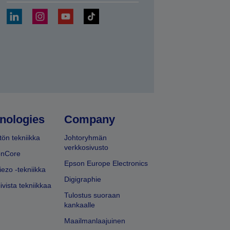
ä
nologies
Company
ön tekniikka
Johtoryhmän
verkkosivusto
onCore
Epson Europe Electronics
iezo -tekniikka
Digigraphie
ivista tekniikkaa
Tulostus suoraan
kankaalle
Maailmanlaajuinen