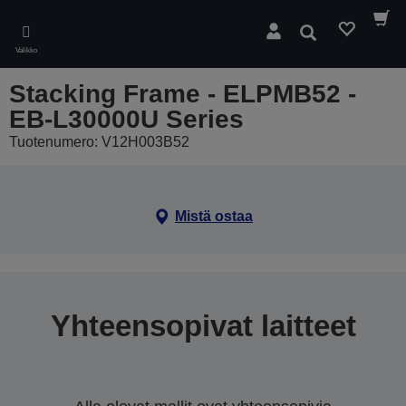
Skip
to
Hae
main
Valikko
content
Stacking Frame - ELPMB52 -
EB-L30000U Series
Tuotenumero: V12H003B52
Mistä ostaa
Yhteensopivat laitteet