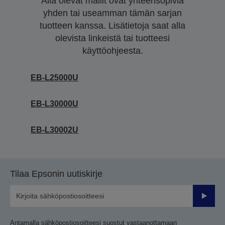
Alla olevat mallit ovat yhteensopivia
yhden tai useamman tämän sarjan
tuotteen kanssa. Lisätietoja saat alla
olevista linkeistä tai tuotteesi
käyttöohjeesta.
EB-L25000U
EB-L30000U
EB-L30002U
Tilaa Epsonin uutiskirje
Lähetä
Antamalla sähköpostiosoitteesi suostut vastaanottamaan