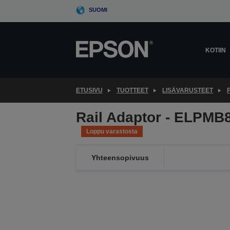
Skip
SUOMI
to
main
content
KOTIIN
ETUSIVU
TUOTTEET
LISÄVARUSTEET
Rail Adaptor - ELPMB8
Loppu varastosta
Yhteensopivuus