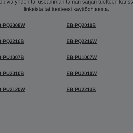
sopivia yhden tai useamman tämän sarjan tuotteen kanssa.
linkeistä tai tuotteesi käyttöohjeesta.
B-PQ2008W
EB-PQ2010B
B-PQ2216B
EB-PQ2216W
B-PU1007B
EB-PU1007W
B-PU2010B
EB-PU2010W
B-PU2120W
EB-PU2213B