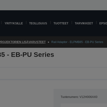
YRITYKSILLE
TEOLLISUUS
TUOTTEET
TARVIKKEET
EPS
PROJEKTORIEN LISÄVARUSTEET
Rail Adaptor - ELPMB85 - EB-PU Series
5 - EB-PU Series
Tuotenumero: V12H006AX0