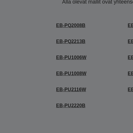
Alla olevat mallit ovat yhteen
EB-PQ2008B
E
EB-PQ2213B
E
EB-PU1006W
E
EB-PU1008W
E
EB-PU2116W
E
EB-PU2220B