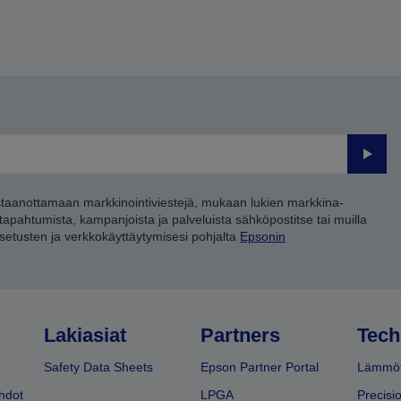
Lähet
staanottamaan markkinointiviestejä, mukaan lukien markkina-
 tapahtumista, kampanjoista ja palveluista sähköpostitse tai muilla
asetusten ja verkkokäyttäytymisesi pohjalta
Epsonin
Lakiasiat
Partners
Tech
Safety Data Sheets
Epson Partner Portal
Lämmöt
hdot
LPGA
Precisi