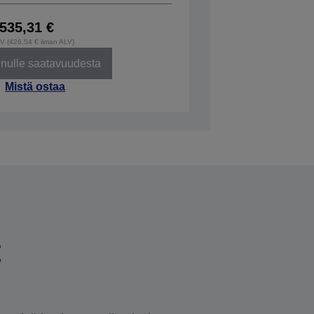
535,31 €
LV (426,54 € ilman ALV)
inulle saatavuudesta
Mistä ostaa
t