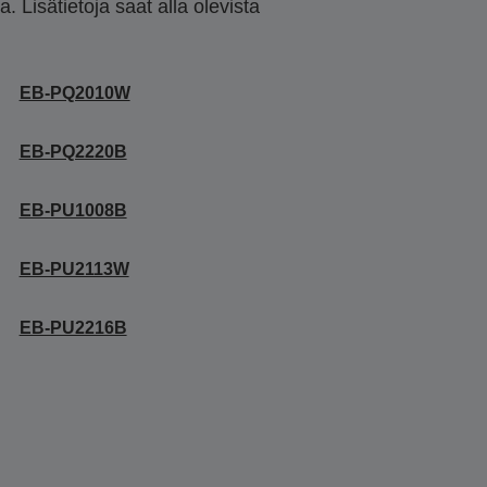
 Lisätietoja saat alla olevista
EB-PQ2010W
EB-PQ2220B
EB-PU1008B
EB-PU2113W
EB-PU2216B