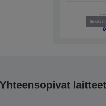
sis. A
Ilmoita m
Yhteensopivat laittee