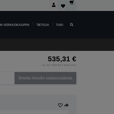
ON VERKKOKAUPPA
TIETOJA
TUKI
535,31 €
sis. ALV (426,54 € ilman ALV)
Ilmoita minulle saatavuudesta