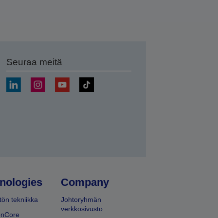
Seuraa meitä
ä
nologies
Company
ön tekniikka
Johtoryhmän
verkkosivusto
onCore