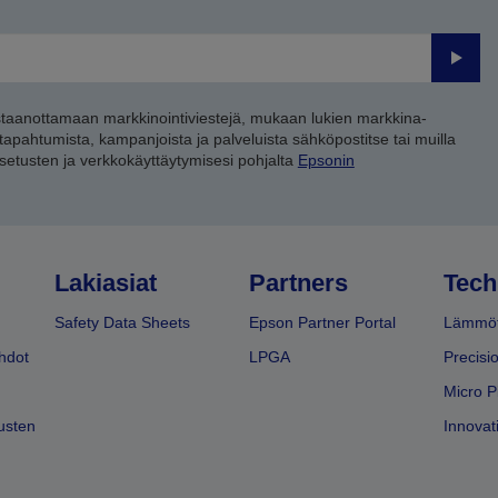
Lähet
staanottamaan markkinointiviestejä, mukaan lukien markkina-
 tapahtumista, kampanjoista ja palveluista sähköpostitse tai muilla
asetusten ja verkkokäyttäytymisesi pohjalta
Epsonin
Lakiasiat
Partners
Tech
Safety Data Sheets
Epson Partner Portal
Lämmöt
hdot
LPGA
Precisi
Micro P
usten
Innovati