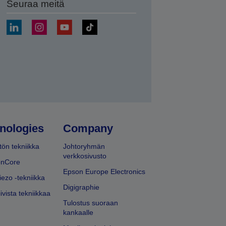
Seuraa meitä
ä
nologies
Company
ön tekniikka
Johtoryhmän
verkkosivusto
onCore
Epson Europe Electronics
iezo -tekniikka
Digigraphie
ivista tekniikkaa
Tulostus suoraan
kankaalle