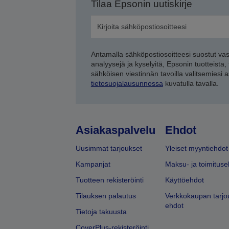
Tilaa Epsonin uutiskirje
Antamalla sähköpostiosoitteesi suostut va
analyysejä ja kyselyitä, Epsonin tuotteista,
sähköisen viestinnän tavoilla valitsemiesi 
tietosuojalausunnossa
kuvatulla tavalla.
Asiakaspalvelu
Ehdot
Uusimmat tarjoukset
Yleiset myyntiehdot
Kampanjat
Maksu- ja toimituse
Tuotteen rekisteröinti
Käyttöehdot
Tilauksen palautus
Verkkokaupan tarjo
ehdot
Tietoja takuusta
CoverPlus-rekisteröinti