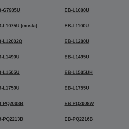
B-G7905U
EB-L1000U
-L1075U (musta)
EB-L1100U
B-L12002Q
EB-L1200U
B-L1490U
EB-L1495U
B-L1505U
EB-L1505UH
B-L1750U
EB-L1755U
B-PQ2008B
EB-PQ2008W
B-PQ2213B
EB-PQ2216B