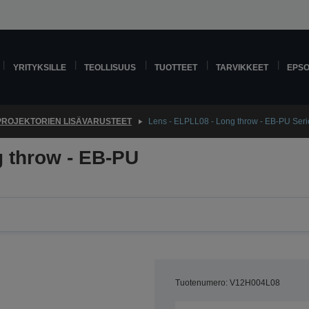
YRITYKSILLE
TEOLLISUUS
TUOTTEET
TARVIKKEET
EPS
PROJEKTORIEN LISÄVARUSTEET
Lens - ELPLL08 - Long throw - EB-PU Seri
g throw - EB-PU
Tuotenumero: V12H004L08