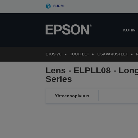
Skip
SUOMI
to
main
content
KOTIIN
ETUSIVU
TUOTTEET
LISÄVARUSTEET
Lens - ELPLL08 - Lon
Series
Yhteensopivuus