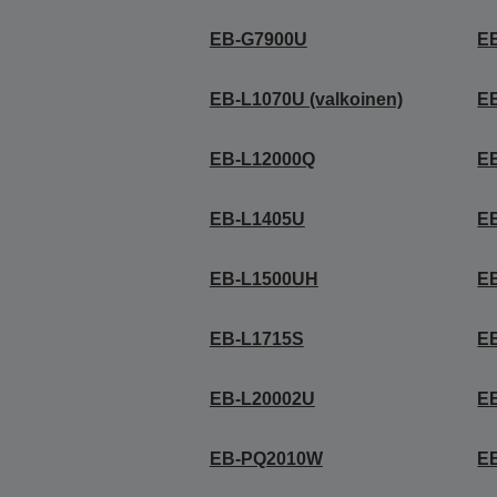
EB-G7900U
E
EB-L1070U (valkoinen)
EB
EB-L12000Q
E
EB-L1405U
E
EB-L1500UH
E
EB-L1715S
E
EB-L20002U
E
EB-PQ2010W
E