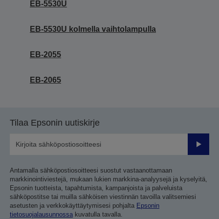
EB-5530U
EB-5530U kolmella vaihtolampulla
EB-2055
EB-2065
Tilaa Epsonin uutiskirje
Lähetä
Antamalla sähköpostiosoitteesi suostut vastaanottamaan
markkinointiviestejä, mukaan lukien markkina-analyysejä ja kyselyitä,
Epsonin tuotteista, tapahtumista, kampanjoista ja palveluista
sähköpostitse tai muilla sähköisen viestinnän tavoilla valitsemiesi
asetusten ja verkkokäyttäytymisesi pohjalta
Epsonin
tietosuojalausunnossa
kuvatulla tavalla.