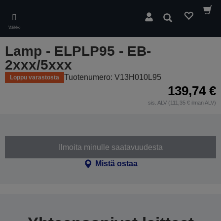
Skip
to
Hae
main
Valikko
content
Lamp - ELPLP95 - EB-
2xxx/5xxx
Tuotenumero: V13H010L95
Loppu varastosta
139,74 €
sis. ALV (111,35 € ilman ALV)
Ilmoita minulle saatavuudesta
Mistä ostaa