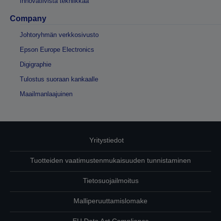
Innovatiivista tekniikkaa
Company
Johtoryhmän verkkosivusto
Epson Europe Electronics
Digigraphie
Tulostus suoraan kankaalle
Maailmanlaajuinen
Yritystiedot
Tuotteiden vaatimustenmukaisuuden tunnistaminen
Tietosuojailmoitus
Malliperuuttamislomake