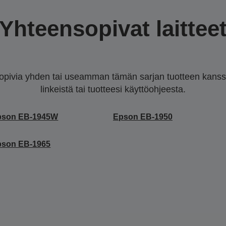
Yhteensopivat laittee
sopivia yhden tai useamman tämän sarjan tuotteen kanssa.
linkeistä tai tuotteesi käyttöohjeesta.
pson EB-1945W
Epson EB-1950
pson EB-1965