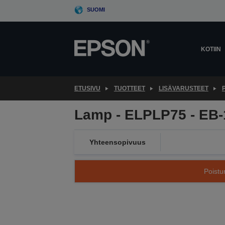
Skip
SUOMI
to
main
content
KOTIIN
ETUSIVU
TUOTTEET
LISÄVARUSTEET
Lamp - ELPLP75 - EB
Yhteensopivuus
Poistu