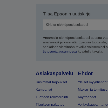
Tilaa Epsonin uutiskirje
Antamalla sähköpostiosoitteesi suostut va
analyysejä ja kyselyitä, Epsonin tuotteista,
sähköisen viestinnän tavoilla valitsemiesi 
tietosuojalausunnossa
kuvatulla tavalla.
Asiakaspalvelu
Ehdot
Uusimmat tarjoukset
Yleiset myyntiehdot
Kampanjat
Maksu- ja toimituse
Tuotteen rekisteröinti
Käyttöehdot
Tilauksen palautus
Verkkokaupan tarjo