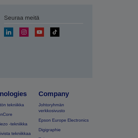
Seuraa meitä
ä
nologies
Company
ön tekniikka
Johtoryhmän
verkkosivusto
onCore
Epson Europe Electronics
iezo -tekniikka
Digigraphie
ivista tekniikkaa