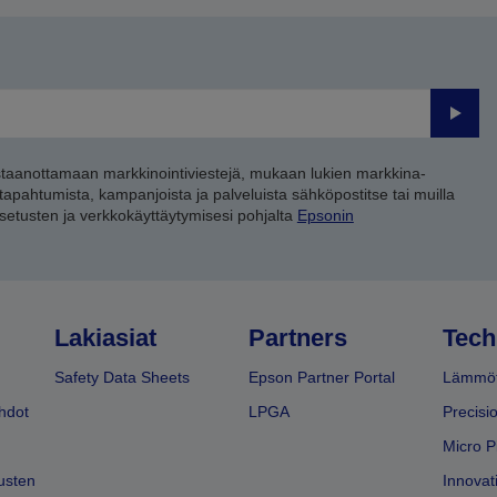
Lähet
staanottamaan markkinointiviestejä, mukaan lukien markkina-
 tapahtumista, kampanjoista ja palveluista sähköpostitse tai muilla
asetusten ja verkkokäyttäytymisesi pohjalta
Epsonin
Lakiasiat
Partners
Tech
Safety Data Sheets
Epson Partner Portal
Lämmöt
hdot
LPGA
Precisi
Micro P
usten
Innovati