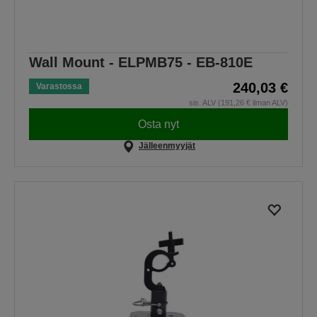
Wall Mount - ELPMB75 - EB-810E
240,03 €
Varastossa
sis. ALV (191,26 € ilman ALV)
Osta nyt
Jälleenmyyjät