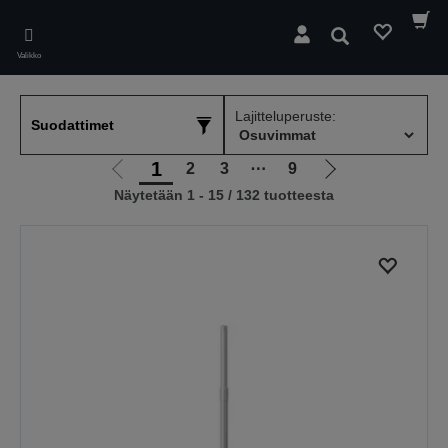
Skip
to
Hae
main
Valikko
content
Lajitteluperuste:
Suodattimet
1
2
3
⋯
9
Siirry
Siirry
Näytetään 1 - 15 / 132 tuotteesta
edelliselle
seuraavalle
sivulle
sivulle