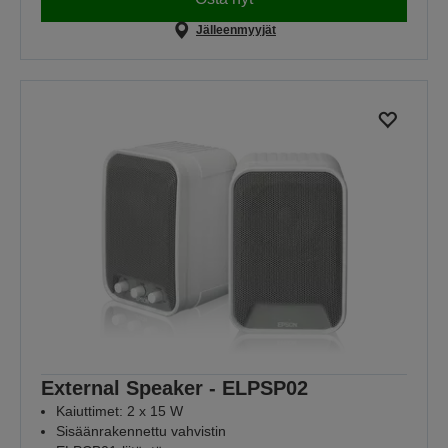
Jälleenmyyjät
External Speaker - ELPSP02
Kaiuttimet: 2 x 15 W
Sisäänrakennettu vahvistin