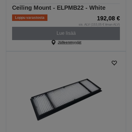
Ceiling Mount - ELPMB22 - White
192,08 €
Loppu varastosta
sis. ALV (153,05 € ilman ALV)
Lue lisää
Jälleenmyyjät