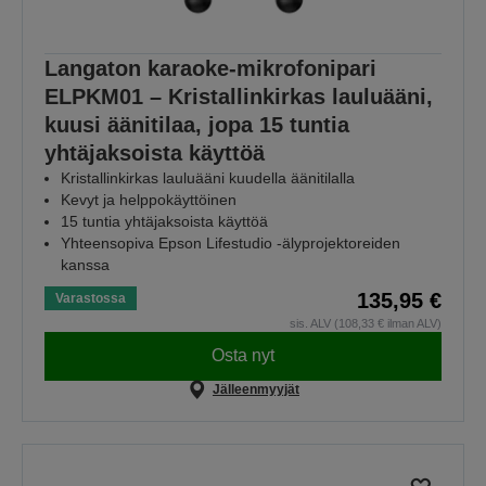
Langaton karaoke-mikrofonipari
ELPKM01 – Kristallinkirkas lauluääni,
kuusi äänitilaa, jopa 15 tuntia
yhtäjaksoista käyttöä
Kristallinkirkas lauluääni kuudella äänitilalla
Kevyt ja helppokäyttöinen
15 tuntia yhtäjaksoista käyttöä
Yhteensopiva Epson Lifestudio -älyprojektoreiden
kanssa
135,95 €
Varastossa
sis. ALV (108,33 € ilman ALV)
Osta nyt
Jälleenmyyjät