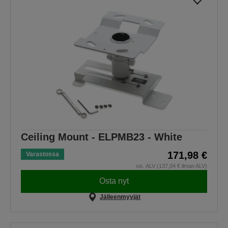
Ceiling Mount - ELPMB23 - White
171,98 €
Varastossa
sis. ALV (137,04 € ilman ALV)
Osta nyt
Jälleenmyyjät