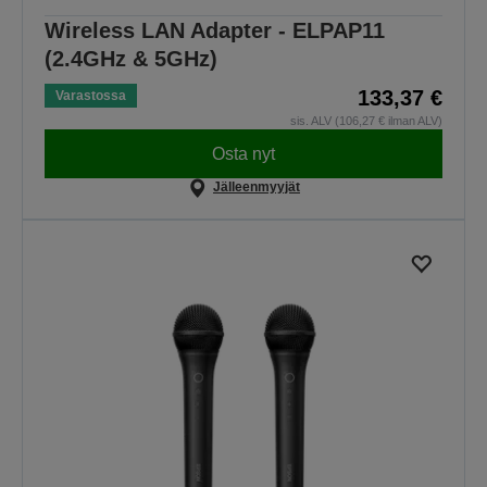
Wireless LAN Adapter - ELPAP11
(2.4GHz & 5GHz)
133,37 €
Varastossa
sis. ALV (106,27 € ilman ALV)
Osta nyt
Jälleenmyyjät