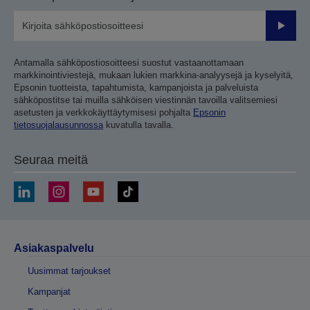
Lähetä
Antamalla sähköpostiosoitteesi suostut vastaanottamaan
markkinointiviestejä, mukaan lukien markkina-analyysejä ja kyselyitä,
Epsonin tuotteista, tapahtumista, kampanjoista ja palveluista
sähköpostitse tai muilla sähköisen viestinnän tavoilla valitsemiesi
asetusten ja verkkokäyttäytymisesi pohjalta
Epsonin
tietosuojalausunnossa
kuvatulla tavalla.
Seuraa meitä
Asiakaspalvelu
Uusimmat tarjoukset
Kampanjat