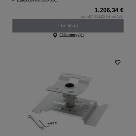
Laajakuvamuoto 16:9
1.206,34 €
sis. ALV (961,23 € ilman ALV)
Lue lisää
Jälleenmyyjät