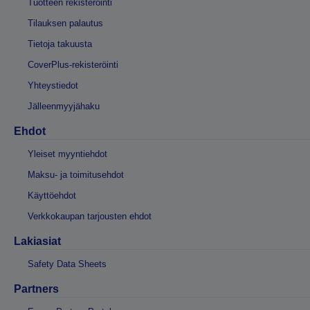
Tuotteen rekisteröinti
Tilauksen palautus
Tietoja takuusta
CoverPlus-rekisteröinti
Yhteystiedot
Jälleenmyyjähaku
Ehdot
Yleiset myyntiehdot
Maksu- ja toimitusehdot
Käyttöehdot
Verkkokaupan tarjousten ehdot
Lakiasiat
Safety Data Sheets
Partners