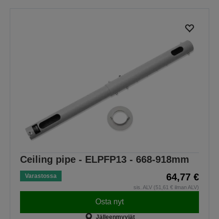
Ceiling pipe - ELPFP13 - 668-918mm
64,77 €
Varastossa
sis. ALV (51,61 € ilman ALV)
Osta nyt
Jälleenmyyjät