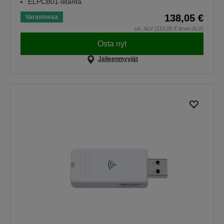
ELPCB01-liitäntä
138,05 €
Varastossa
sis. ALV (110,00 € ilman ALV)
Osta nyt
Jälleenmyyjät