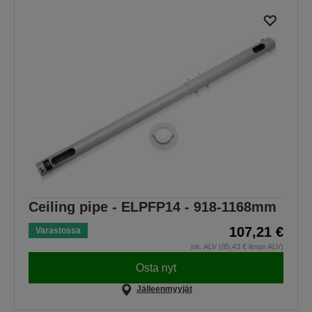
Ceiling pipe - ELPFP14 - 918-1168mm
107,21 €
Varastossa
sis. ALV (85,43 € ilman ALV)
Osta nyt
Jälleenmyyjät