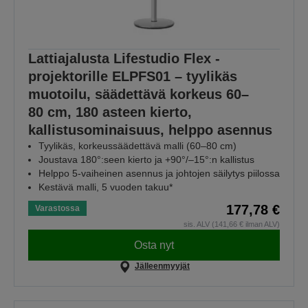
Lattiajalusta Lifestudio Flex -
projektorille ELPFS01 – tyylikäs
muotoilu, säädettävä korkeus 60–
80 cm, 180 asteen kierto,
kallistusominaisuus, helppo asennus
Tyylikäs, korkeussäädettävä malli (60–80 cm)
Joustava 180°:seen kierto ja +90°/–15°:n kallistus
Helppo 5-vaiheinen asennus ja johtojen säilytys piilossa
Kestävä malli, 5 vuoden takuu*
177,78 €
Varastossa
sis. ALV (141,66 € ilman ALV)
Osta nyt
Jälleenmyyjät