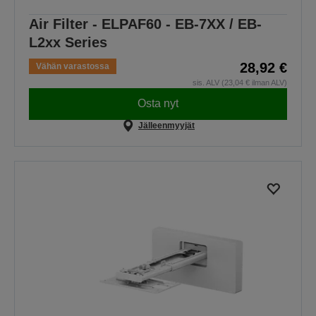
Air Filter - ELPAF60 - EB-7XX / EB-
L2xx Series
28,92 €
Vähän varastossa
sis. ALV (23,04 € ilman ALV)
Osta nyt
Jälleenmyyjät