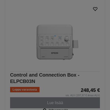
Control and Connection Box -
ELPCB03N
248,45 €
Loppu varastosta
sis. ALV (197,97 € ilman ALV)
Lue lisää