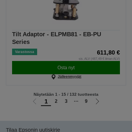
Tilt Adaptor - ELPMB81 - EB-PU
Series
611,80 €
Varastossa
sis. ALV (487,49 € ilman ALV)
Osta nyt
Jälleenmyyjät
Näytetään 1 - 15 / 132 tuotteesta
1
2
3
⋯
9
Siirry
Siirry
edelliselle
seuraavalle
sivulle
sivulle
Tilaa Epsonin uutiskirje