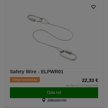
Safety Wire - ELPWR01
22,33 €
Vähän varastossa
sis. ALV (17,79 € ilman ALV)
Osta nyt
Jälleenmyyjät