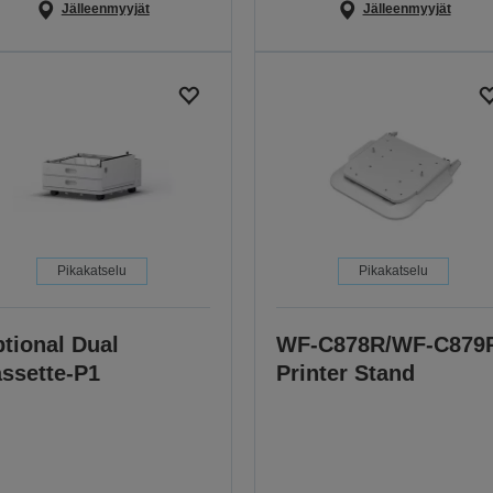
Jälleenmyyjät
Jälleenmyyjät
Pikakatselu
Pikakatselu
tional Dual
WF-C878R/WF-C879
ssette-P1
Printer Stand