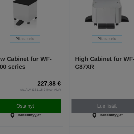
Pikakatselu
Pikakatselu
w Cabinet for WF-
High Cabinet for WF
00 series
C87XR
227,38 €
sis. ALV (181,18 € ilman ALV)
Osta nyt
Lue lisää
Jälleenmyyjät
Jälleenmyyjät