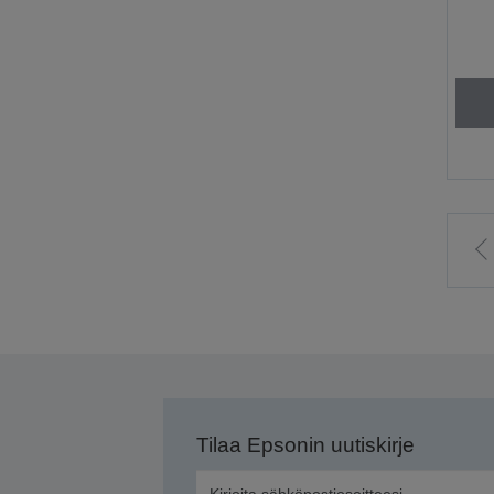
S
e
s
Tilaa Epsonin uutiskirje