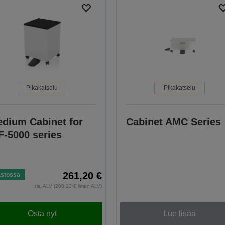
Pikakatselu
Pikakatselu
dium Cabinet for
Cabinet AMC Series
-5000 series
261,20 €
astossa
sis. ALV (208,13 € ilman ALV)
Osta nyt
Lue lisää