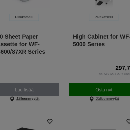
Pikakatselu
Pikakatselu
0 Sheet Paper
High Cabinet for WF
ssette for WF-
5000 Series
600/87XR Series
297,7
sis. ALV (237,27 € ilm
Lue lisää
Osta nyt
Jälleenmyyjät
Jälleenmyyjät