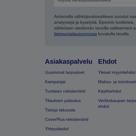
Antamalla sähköpostiosoitteesi suostut va
analyysejä ja kyselyitä, Epsonin tuotteista,
sähköisen viestinnän tavoilla valitsemiesi 
tietosuojalausunnossa
kuvatulla tavalla.
Asiakaspalvelu
Ehdot
Uusimmat tarjoukset
Yleiset myyntiehdot
Kampanjat
Maksu- ja toimituse
Tuotteen rekisteröinti
Käyttöehdot
Tilauksen palautus
Verkkokaupan tarjo
ehdot
Tietoja takuusta
CoverPlus-rekisteröinti
Yhteystiedot