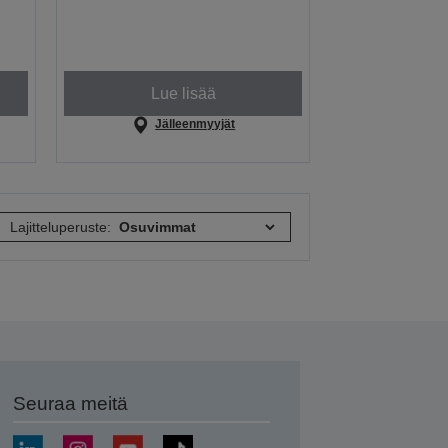
Lue lisää
Jälleenmyyjät
Lajitteluperuste:
Seuraa meitä