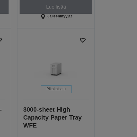
Lue lisää
Jälleenmyyjät
Pikakatselu
-
3000-sheet High
Capacity Paper Tray
WFE