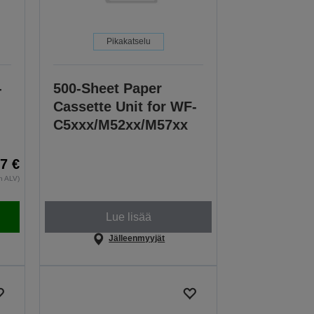
Pikakatselu
-
500-Sheet Paper
Cassette Unit for WF-
C5xxx/M52xx/M57xx
7 €
an ALV)
Lue lisää
Jälleenmyyjät