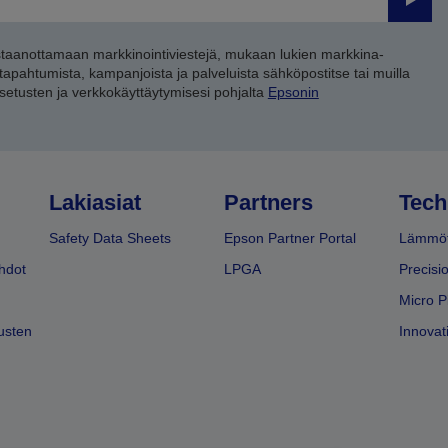
Lähet
staanottamaan markkinointiviestejä, mukaan lukien markkina-
 tapahtumista, kampanjoista ja palveluista sähköpostitse tai muilla
asetusten ja verkkokäyttäytymisesi pohjalta
Epsonin
Lakiasiat
Partners
Tech
Safety Data Sheets
Epson Partner Portal
Lämmöt
hdot
LPGA
Precisi
Micro P
usten
Innovati