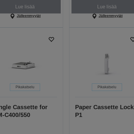
Lue lisää
Lue lisää
Jälleenmyyjät
Jälleenmyyjät
Pikakatselu
Pikakatselu
ngle Cassette for
Paper Cassette Lock
-C400/550
P1