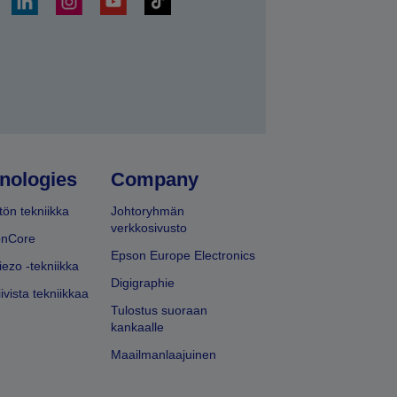
ä
nologies
Company
ön tekniikka
Johtoryhmän
verkkosivusto
onCore
Epson Europe Electronics
iezo -tekniikka
Digigraphie
ivista tekniikkaa
Tulostus suoraan
kankaalle
Maailmanlaajuinen