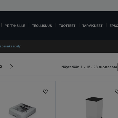
YRITYKSILLE
TEOLLISUUS
TUOTTEET
TARVIKKEET
EPS
aperinkäsittely
2
Näytetään 1 - 15 / 28 tuotteesta
Siirry
le
seuraavalle
sivulle