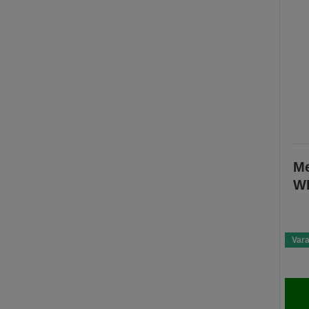
Me
WF
Var