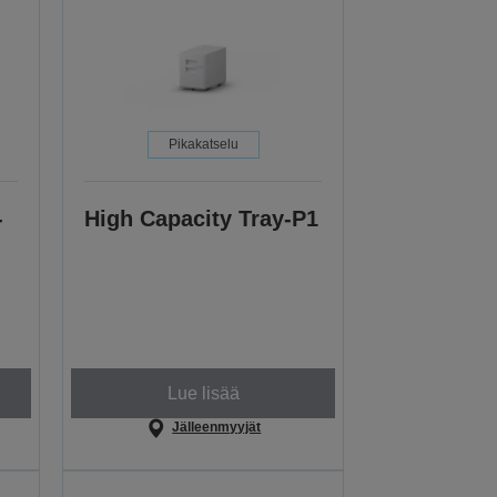
Pikakatselu
-
High Capacity Tray-P1
Lue lisää
Jälleenmyyjät