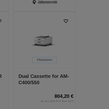
Jälleenmyyjät
Pikakatselu
R
Dual Cassette for AM-
C400/550
804,20 €
sis. ALV (640,80 € ilman ALV)