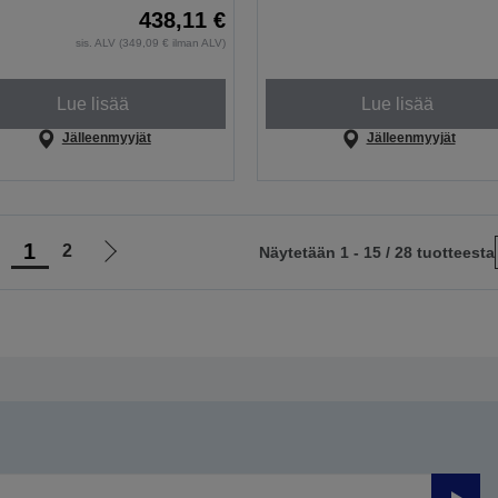
438,11 €
sis. ALV (349,09 € ilman ALV)
Lue lisää
Lue lisää
Jälleenmyyjät
Jälleenmyyjät
1
2
Näytetään 1 - 15 / 28 tuotteesta
iirry
Siirry
delliselle
seuraavalle
ivulle
sivulle