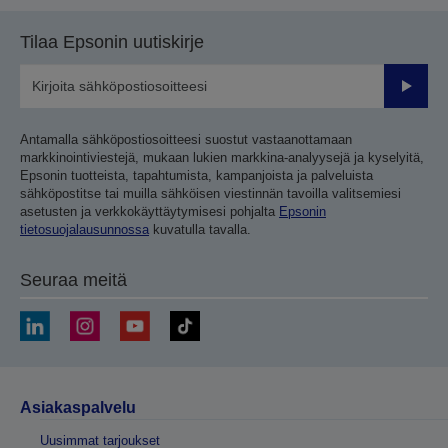
Tilaa Epsonin uutiskirje
Lähetä
Antamalla sähköpostiosoitteesi suostut vastaanottamaan
markkinointiviestejä, mukaan lukien markkina-analyysejä ja kyselyitä,
Epsonin tuotteista, tapahtumista, kampanjoista ja palveluista
sähköpostitse tai muilla sähköisen viestinnän tavoilla valitsemiesi
asetusten ja verkkokäyttäytymisesi pohjalta
Epsonin
tietosuojalausunnossa
kuvatulla tavalla.
Seuraa meitä
Asiakaspalvelu
Uusimmat tarjoukset