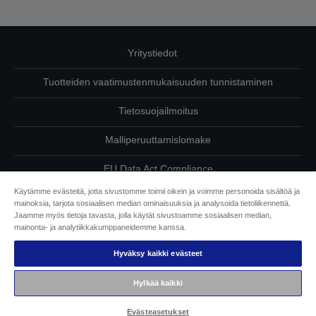
Yritystiedot
Tuotteiden vaatimustenmukaisuuden tunnistaminen
Tietosuojailmoitus
Malliperuuttamislomake
EU Data Act Compliance
Käytämme evästeitä, jotta sivustomme toimii oikein ja voimme personoida sisältöä ja
Ota meihin yhteyttä omista tiedoistasi
mainoksia, tarjota sosiaalisen median ominaisuuksia ja analysoida tietoliikennettä.
Jaamme myös tietoja tavasta, jolla käytät sivustoamme sosiaalisen median,
Tietoa evästeistä
mainonta- ja analytiikkakumppaneidemme kanssa.
Hyväksy kaikki evästeet
Epson on sitoutunut saavutettavuuteen
Hylkää kaikki
Copyright © 2026 Seiko Epson
Evästeasetukset