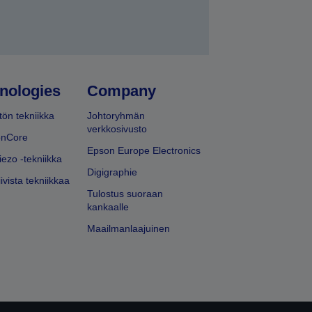
nologies
Company
ön tekniikka
Johtoryhmän
verkkosivusto
onCore
Epson Europe Electronics
iezo -tekniikka
Digigraphie
ivista tekniikkaa
Tulostus suoraan
kankaalle
Maailmanlaajuinen