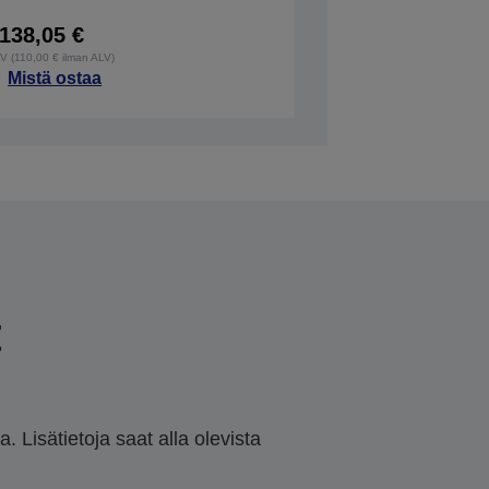
138,05 €
LV (110,00 € ilman ALV)
Mistä ostaa
t
 Lisätietoja saat alla olevista