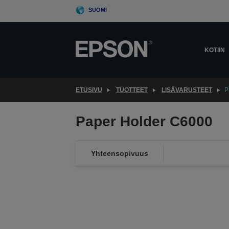
Skip
SUOMI
to
main
content
KOTIIN
ETUSIVU
TUOTTEET
LISÄVARUSTEET
P
Paper Holder C6000
Yhteensopivuus