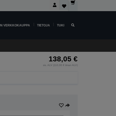
ON VERKKOKAUPPA
TIETOJA
TUKI
138,05 €
sis. ALV (110,00 € ilman ALV)