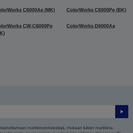
olorWorks C6000Ae (MK)
ColorWorks C6000Pe (BK)
olorWorks CW-C6000Pe
ColorWorks D6000Ae
K)
Lähet
staanottamaan markkinointiviestejä, mukaan lukien markkina-