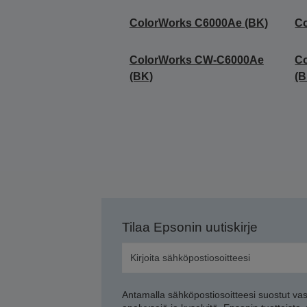
ColorWorks C6000Ae (BK)
C
ColorWorks CW-C6000Ae
C
(BK)
(B
Tilaa Epsonin uutiskirje
Antamalla sähköpostiosoitteesi suostut va