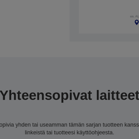
sis. A
Yhteensopivat laittee
sopivia yhden tai useamman tämän sarjan tuotteen kanssa.
linkeistä tai tuotteesi käyttöohjeesta.