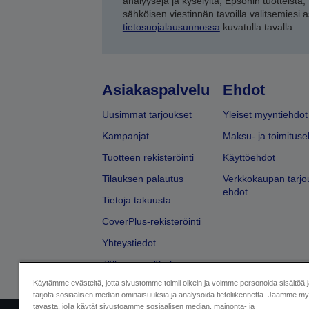
analyysejä ja kyselyitä, Epsonin tuotteista,
sähköisen viestinnän tavoilla valitsemiesi 
tietosuojalausunnossa
kuvatulla tavalla.
Asiakaspalvelu
Ehdot
Uusimmat tarjoukset
Yleiset myyntiehdot
Kampanjat
Maksu- ja toimituse
Tuotteen rekisteröinti
Käyttöehdot
Tilauksen palautus
Verkkokaupan tarjo
ehdot
Tietoja takuusta
CoverPlus-rekisteröinti
Yhteystiedot
Jälleenmyyjähaku
Käytämme evästeitä, jotta sivustomme toimii oikein ja voimme personoida sisältöä 
tarjota sosiaalisen median ominaisuuksia ja analysoida tietoliikennettä. Jaamme myö
tavasta, jolla käytät sivustoamme sosiaalisen median, mainonta- ja