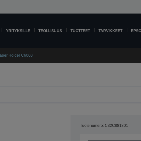
YRITYKSILLE
TEOLLISUUS
TUOTTEET
TARVIKKEET
EPS
aper Holder C6000
Tuotenumero: C32C881301