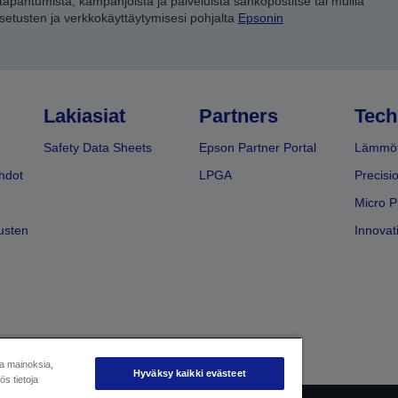
 tapahtumista, kampanjoista ja palveluista sähköpostitse tai muilla
asetusten ja verkkokäyttäytymisesi pohjalta
Epsonin
Lakiasiat
Partners
Tech
Safety Data Sheets
Epson Partner Portal
Lämmöt
hdot
LPGA
Precisi
Micro P
usten
Innovati
ja mainoksia,
Hyväksy kaikki evästeet
s tietoja