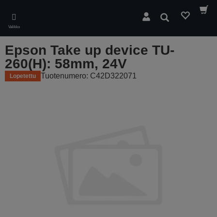
Skip
to
Hae
main
Valikko
content
Epson Take up device TU-
260(H): 58mm, 24V
Tuotenumero: C42D322071
Lopetettu