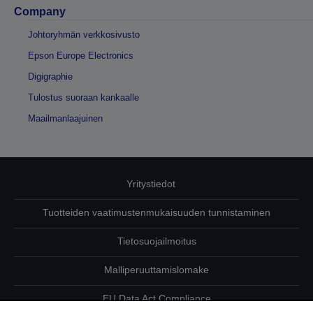
Company
Johtoryhmän verkkosivusto
Epson Europe Electronics
Digigraphie
Tulostus suoraan kankaalle
Maailmanlaajuinen
Yritystiedot
Tuotteiden vaatimustenmukaisuuden tunnistaminen
Tietosuojailmoitus
Malliperuuttamislomake
EU Data Act Compliance