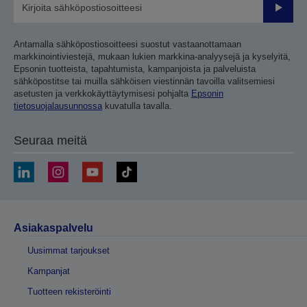
Lähetä
Antamalla sähköpostiosoitteesi suostut vastaanottamaan
markkinointiviestejä, mukaan lukien markkina-analyysejä ja kyselyitä,
Epsonin tuotteista, tapahtumista, kampanjoista ja palveluista
sähköpostitse tai muilla sähköisen viestinnän tavoilla valitsemiesi
asetusten ja verkkokäyttäytymisesi pohjalta
Epsonin
tietosuojalausunnossa
kuvatulla tavalla.
Seuraa meitä
Asiakaspalvelu
Uusimmat tarjoukset
Kampanjat
Tuotteen rekisteröinti