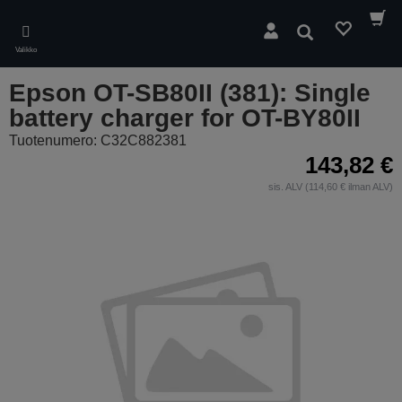
Skip
to
Hae
main
Valikko
content
Epson OT-SB80II (381): Single
battery charger for OT-BY80II
Tuotenumero: C32C882381
143,82 €
sis. ALV (114,60 € ilman ALV)