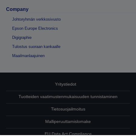
Company
Johtoryhmän verkkosivusto
Epson Europe Electronics
Digigraphie
Tulostus suoraan kankaalle
Maailmanlaajuinen
Yritystiedot
Tuotteiden vaatimustenmukaisuuden tunnistaminen
Tietosuojailmoitus
Malliperuuttamislomake
EU Data Act Compliance