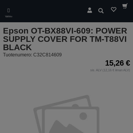
Skip
to
Hae
main
Valikko
content
Epson OT-BX88VI-609: POWER
SUPPLY COVER FOR TM-T88VI
BLACK
Tuotenumero: C32C814609
15,26 €
sis. ALV (12,16 € ilman ALV)